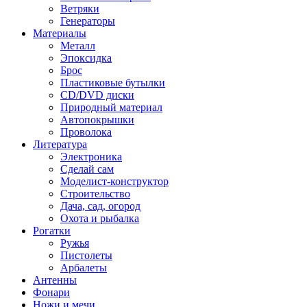
Ветряки
Генераторы
Материалы
Металл
Эпоксидка
Брос
Пластиковые бутылки
CD/DVD диски
Природный материал
Автопокрышки
Проволока
Литература
Электроника
Сделай сам
Моделист-конструктор
Строительство
Дача, сад, огород
Охота и рыбалка
Рогатки
Ружья
Пистолеты
Арбалеты
Антенны
Фонари
Ножи и мечи