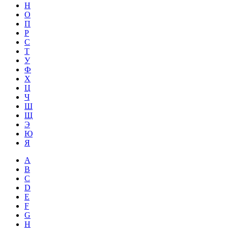
Н
О
П
Р
С
Т
У
Ф
Х
Ц
Ч
Ш
Щ
Э
Ю
Я
A
B
C
D
E
F
G
H