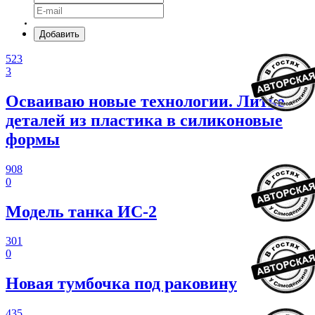
Добавить
523
3
Осваиваю новые технологии. Литье
деталей из пластика в силиконовые
формы
908
0
Модель танка ИС-2
301
0
Новая тумбочка под раковину
435