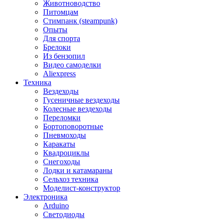
Животноводство
Питомцам
Стимпанк (steampunk)
Опыты
Для спорта
Брелоки
Из бензопил
Видео самоделки
Aliexpress
Техника
Вездеходы
Гусеничные вездеходы
Колесные вездеходы
Переломки
Бортоповоротные
Пневмоходы
Каракаты
Квадроциклы
Снегоходы
Лодки и катамараны
Сельхоз техника
Моделист-конструктор
Электроника
Arduino
Светодиоды