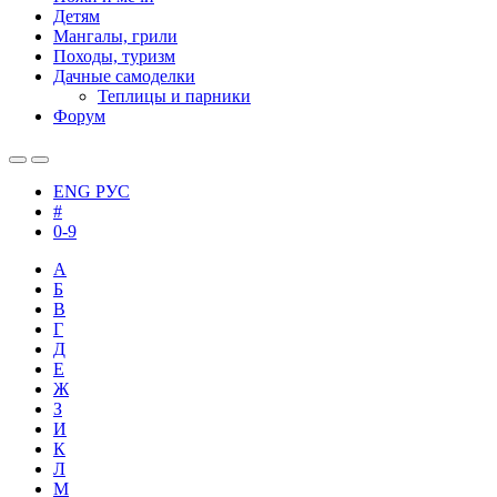
Детям
Мангалы, грили
Походы, туризм
Дачные самоделки
Теплицы и парники
Форум
ENG
РУС
#
0-9
А
Б
В
Г
Д
Е
Ж
З
И
К
Л
М