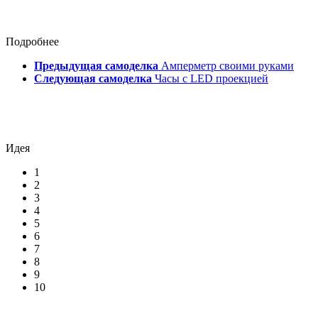
Подробнее
Предыдущая самоделка
Амперметр своими руками
Следующая самоделка
Часы с LED проекцией
Идея
1
2
3
4
5
6
7
8
9
10