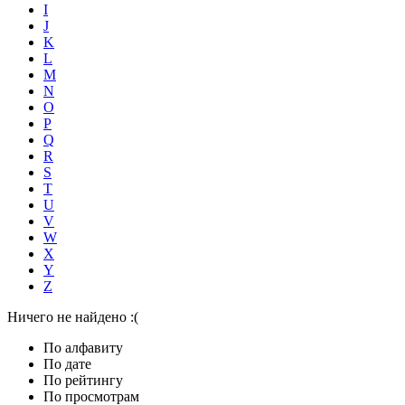
I
J
K
L
M
N
O
P
Q
R
S
T
U
V
W
X
Y
Z
Ничего не найдено :(
По алфавиту
По дате
По рейтингу
По просмотрам