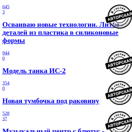
645
3
Осваиваю новые технологии. Литье
деталей из пластика в силиконовые
формы
944
0
Модель танка ИС-2
354
0
Новая тумбочка под раковину
528
37
Музыкальный центр с блютус -