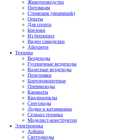
Животноводство
Питомцам
Стимпанк (steampunk)
Опыты
Для спорта
Брелоки
Из бензопил
Видео самоделки
Aliexpress
Техника
Вездеходы
Гусеничные вездеходы
Колесные вездеходы
Переломки
Бортоповоротные
Пневмоходы
Каракаты
Квадроциклы
Снегоходы
Лодки и катамараны
Сельхоз техника
Моделист-конструктор
Электроника
Arduino
Светодиоды