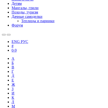
Детям
Мангалы, грили
Походы, туризм
Дачные самоделки
Теплицы и парники
Форум
ENG
РУС
#
0-9
А
Б
В
Г
Д
Е
Ж
З
И
К
Л
М