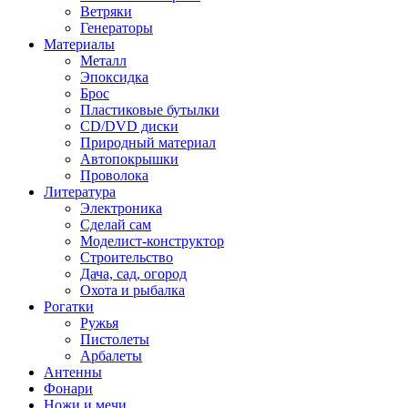
Ветряки
Генераторы
Материалы
Металл
Эпоксидка
Брос
Пластиковые бутылки
CD/DVD диски
Природный материал
Автопокрышки
Проволока
Литература
Электроника
Сделай сам
Моделист-конструктор
Строительство
Дача, сад, огород
Охота и рыбалка
Рогатки
Ружья
Пистолеты
Арбалеты
Антенны
Фонари
Ножи и мечи