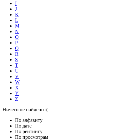
I
J
K
L
M
N
O
P
Q
R
S
T
U
V
W
X
Y
Z
Ничего не найдено :(
По алфавиту
По дате
По рейтингу
По просмотрам