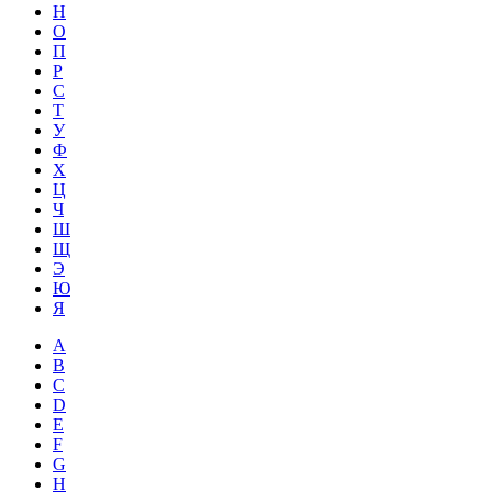
Н
О
П
Р
С
Т
У
Ф
Х
Ц
Ч
Ш
Щ
Э
Ю
Я
A
B
C
D
E
F
G
H