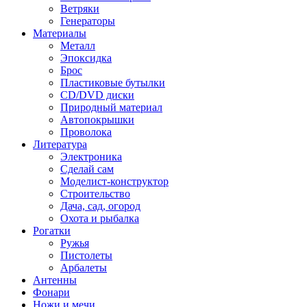
Ветряки
Генераторы
Материалы
Металл
Эпоксидка
Брос
Пластиковые бутылки
CD/DVD диски
Природный материал
Автопокрышки
Проволока
Литература
Электроника
Сделай сам
Моделист-конструктор
Строительство
Дача, сад, огород
Охота и рыбалка
Рогатки
Ружья
Пистолеты
Арбалеты
Антенны
Фонари
Ножи и мечи