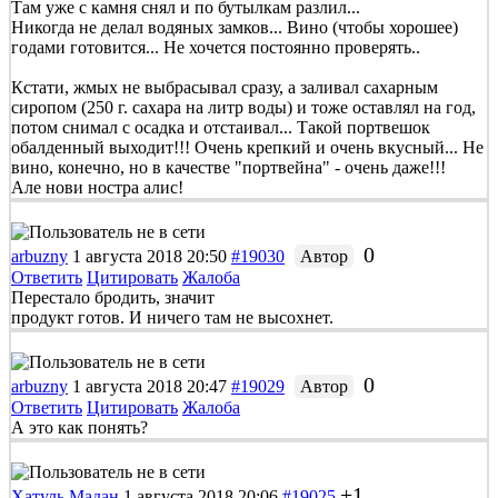
Там уже с камня снял и по бутылкам разлил...
Никогда не делал водяных замков... Вино (чтобы хорошее)
годами готовится... Не хочется постоянно проверять..
Кстати, жмых не выбрасывал сразу, а заливал сахарным
сиропом (250 г. сахара на литр воды) и тоже оставлял на год,
потом снимал с осадка и отстаивал... Такой портвешок
обалденный выходит!!! Очень крепкий и очень вкусный... Не
вино, конечно, но в качестве "портвейна" - очень даже!!!
Але нови ностра алис!
0
arbuzny
1 августа 2018 20:50
#19030
Автор
Ответить
Цитировать
Жалоба
Перестало бродить, значит
продукт готов. И ничего там не высохнет.
0
arbuzny
1 августа 2018 20:47
#19029
Автор
Ответить
Цитировать
Жалоба
А это как понять?
+1
Хатуль Мадан
1 августа 2018 20:06
#19025