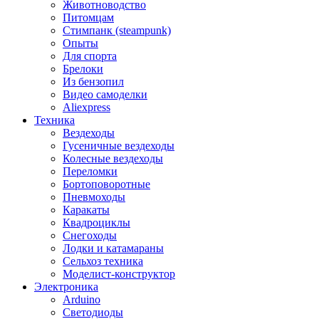
Животноводство
Питомцам
Стимпанк (steampunk)
Опыты
Для спорта
Брелоки
Из бензопил
Видео самоделки
Aliexpress
Техника
Вездеходы
Гусеничные вездеходы
Колесные вездеходы
Переломки
Бортоповоротные
Пневмоходы
Каракаты
Квадроциклы
Снегоходы
Лодки и катамараны
Сельхоз техника
Моделист-конструктор
Электроника
Arduino
Светодиоды