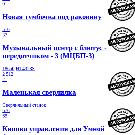
0
Новая тумбочка под раковину
510
37
Музыкальный центр с блютус -
передатчиком - 3 (МЦБП-3)
18650
HT4928S
2 512
21
Маленькая сверлилка
Сверлильный станок
676
65
Кнопка управления для Умной