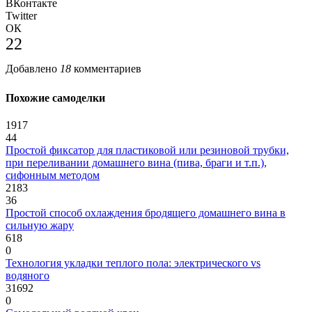
ВКонтакте
Twitter
ОК
22
Добавлено
18
комментариев
Похожие самоделки
1917
44
Простой фиксатор для пластиковой или резиновой трубки,
при переливании домашнего вина (пива, браги и т.п.),
сифонным методом
2183
36
Простой способ охлаждения бродящего домашнего вина в
сильную жару
618
0
Технология укладки теплого пола: электрического vs
водяного
31692
0