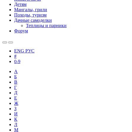
Детям
Мангалы, грили
Походы, туризм
Дачные самоделки
Теплицы и парники
Форум
ENG
РУС
#
0-9
А
Б
В
Г
Д
Е
Ж
З
И
К
Л
М