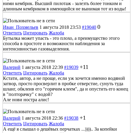
ними кембрик. Высший пилотаж - залезть более тонким и
длинным кембриком в имеющийся не вынимая тот из воды!
0
Иван_Похмельев
1 августа 2018 23:53
#19040
Ответить
Цитировать
Жалоба
Бутылка может упасть - это плохо, а преимущество этого
способа в простоте и возможности наблюдения за
интенсивностью газовыделения.
+11
Валерий
1 августа 2018 22:39
#19039
Ответить
Цитировать
Жалоба
Кстати, автор, а не проще, если уж хочется именно водяной
затвор, просто просверлит в пробке отверстие, сунуть туда
шланг, обклеив его "горячим клеем", да и опустить его конец
в "полторачку" с водой?
Але нови ностра алис!
+1
Валерий
1 августа 2018 22:36
#19038
Ответить
Цитировать
Жалоба
А ещё я слышал о дешёвых перчатках ...)))).. За копейки