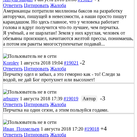
Ответить
Цитировать
Жалоба
Американцы потратили миллионы баксов на разработку
авторучки, пишущей в невесомости, а наши просто пишут
карандашом. Но здесь главное, что у человека работает
голова и вдруг получится что-то лучшее, чем перчатка.
Я учёный, а не шарлатан! Земля у них круглая, человек от
обезьяны произошел, начитаются желтой прессы, понимаешь,
а потом им ракеты многоступенчатые подавай...
-2
Korolev
1 августа 2018 19:04
#19021
Ответить
Цитировать
Жалоба
Перчатку одел и забыл, а это геморно как - то! Следи за
водой, не дай Бог протухнет или высохнет!
-3
arbuzny
1 августа 2018 17:39
#19019
Автор
Ответить
Цитировать
Жалоба
Перчатка на один сезон, а этим пользуйся годами.
+4
Иван_Похмельев
1 августа 2018 17:20
#19018
Ответить
Цитировать
Жалоба