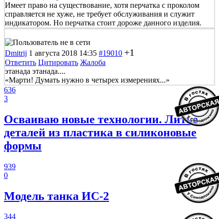
Имеет право на существование, хотя перчатка с проколом
справляется не хуже, не требует обслуживания и служит
индикатором. Но перчатка стоит дороже данного изделия.
+1
Dmitrij
1 августа 2018 14:35
#19010
Ответить
Цитировать
Жалоба
этанада этанада....
«Марти! Думать нужно в четырех измерениях...»
636
3
Осваиваю новые технологии. Литье
деталей из пластика в силиконовые
формы
939
0
Модель танка ИС-2
344