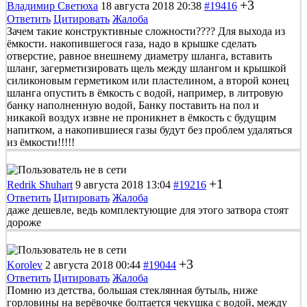
+3
Владимир Светюха
18 августа 2018 20:38
#19416
Ответить
Цитировать
Жалоба
Зачем такие конструктивные сложности???? Для выхода из
ёмкости. накопившегося газа, надо в крышке сделать
отверстие, равное внешнему диаметру шланга, вставить
шланг, загерметизировать щель между шлангом и крышкой
силиконовым герметиком или пластелином, а второй конец
шланга опустить в ёмкость с водой, например, в литровую
банку наполненную водой, Банку поставить на пол и
никакой воздух извне не проникнет в ёмкость с будущим
напитком, а накопившиеся газы будут без проблем удаляться
из ёмкости!!!!!
+1
Redrik Shuhart
9 августа 2018 13:04
#19216
Ответить
Цитировать
Жалоба
даже дешевле, ведь комплектующие для этого затвора стоят
дороже
+3
Korolev
2 августа 2018 00:44
#19044
Ответить
Цитировать
Жалоба
Помню из детства, большая стеклянная бутыль, ниже
горловины на верёвочке болтается чекушка с водой, между