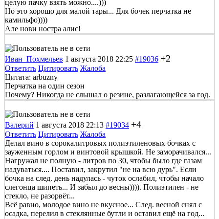
целую пачку взять можно....)))
Но это хорошо для малой тары... Для бочек перчатка не
камильфо))))
Але нови ностра алис!
+2
Иван_Похмельев
1 августа 2018 22:25
#19036
Ответить
Цитировать
Жалоба
Цитата: arbuzny
Перчатка на один сезон
Почему? Никогда не слышал о резине, разлагающейся за год.
+4
Валерий
1 августа 2018 22:13
#19034
Ответить
Цитировать
Жалоба
Делал вино в сорокалитровых полиэтиленовых бочках с
зауженным горлом и винтовой крышкой. Не заморачивался...
Нагружал не полную - литров по 30, чтобы было где газам
надуваться.... Поставил, закрутил "не на всю дурь". Если
бочка на след. день надулась - чуток ослабил, чтобы начало
слегонца шипеть... И забыл до весны)))). Полиэтилен - не
стекло, не разорвёт...
Всё равно, молодое вино не вкусное... След. весной снял с
осадка, перелил в стеклянные бутли и оставил ещё на год...