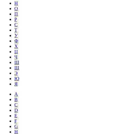
Н
О
П
Р
С
Т
У
Ф
Х
Ц
Ч
Ш
Щ
Э
Ю
Я
A
B
C
D
E
F
G
H