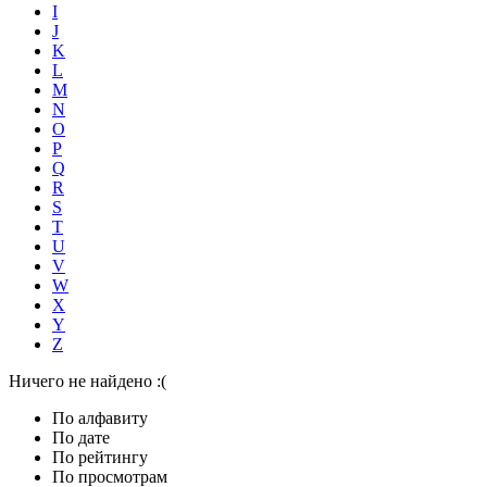
I
J
K
L
M
N
O
P
Q
R
S
T
U
V
W
X
Y
Z
Ничего не найдено :(
По алфавиту
По дате
По рейтингу
По просмотрам