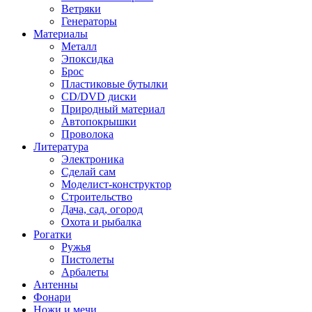
Ветряки
Генераторы
Материалы
Металл
Эпоксидка
Брос
Пластиковые бутылки
CD/DVD диски
Природный материал
Автопокрышки
Проволока
Литература
Электроника
Сделай сам
Моделист-конструктор
Строительство
Дача, сад, огород
Охота и рыбалка
Рогатки
Ружья
Пистолеты
Арбалеты
Антенны
Фонари
Ножи и мечи