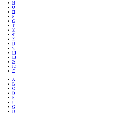
Н
О
П
Р
С
Т
У
Ф
Х
Ц
Ч
Ш
Щ
Э
Ю
Я
A
B
C
D
E
F
G
H