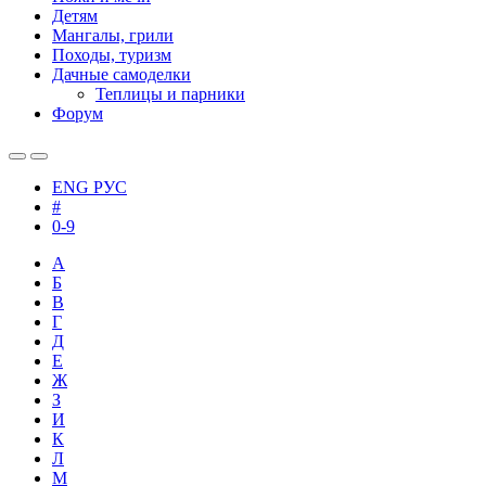
Детям
Мангалы, грили
Походы, туризм
Дачные самоделки
Теплицы и парники
Форум
ENG
РУС
#
0-9
А
Б
В
Г
Д
Е
Ж
З
И
К
Л
М