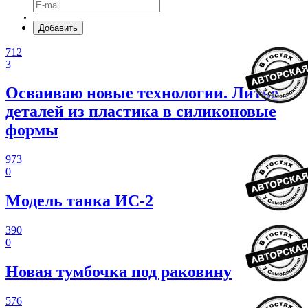
Добавить
712
3
Осваиваю новые технологии. Литье
деталей из пластика в силиконовые
формы
973
0
Модель танка ИС-2
390
0
Новая тумбочка под раковину
576