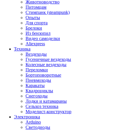
Животноводство
Питомцам
Стимпанк (steampunk)
Опыты
Для спорта
Брелоки
Из бензопил
Видео самоделки
Aliexpress
Техника
Вездеходы
Гусеничные вездеходы
Колесные вездеходы
Переломки
Бортоповоротные
Пневмоходы
Каракаты
Квадроциклы
Снегоходы
Лодки и катамараны
Сельхоз техника
Моделист-конструктор
Электроника
Arduino
Светодиоды