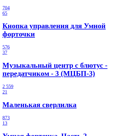
704
65
Кнопка управления для Умной
форточки
576
37
Музыкальный центр с блютус -
передатчиком - 3 (МЦБП-3)
2 559
21
Маленькая сверлилка
873
13
Умная форточка. Часть 2