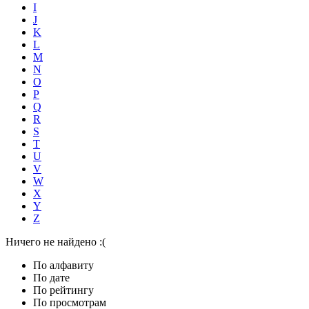
I
J
K
L
M
N
O
P
Q
R
S
T
U
V
W
X
Y
Z
Ничего не найдено :(
По алфавиту
По дате
По рейтингу
По просмотрам