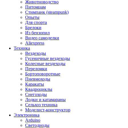
Животноводство
Питомцам
Стимпанк (steampunk)
Опыты
Для спорта
Брелоки
Из бензопил
Видео самоделки
Aliexpress
Техника
Вездеходы
Гусеничные вездеходы
Колесные вездеходы
Переломки
Бортоповоротные
Пневмоходы
Каракаты
Квадроциклы
Снегоходы
Лодки и катамараны
Сельхоз техника
Моделист-конструктор
Электроника
Arduino
Светодиоды