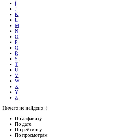
I
J
K
L
M
N
O
P
Q
R
S
T
U
V
W
X
Y
Z
Ничего не найдено :(
По алфавиту
По дате
По рейтингу
По просмотрам