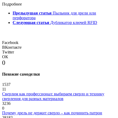
Подробнее
Предыдущая статья
Пыльник для дрели или
перфоратора
Следующая статья
Дубликатор ключей RFID
Facebook
ВКонтакте
Twitter
ОК
0
Похожие самоделки
1537
11
Сверлим как профессионал: выбираем сверло и технику
сверления для разных материалов
3236
0
Почему дрель не держит сверло – как починить патрон
28182