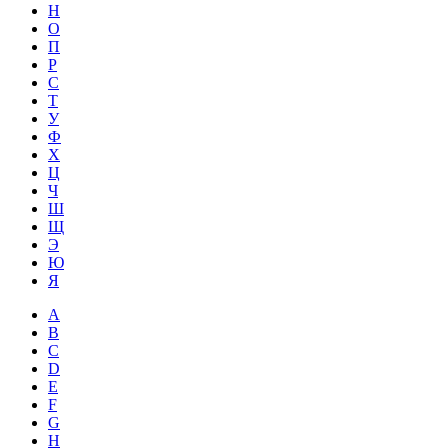
Н
О
П
Р
С
Т
У
Ф
Х
Ц
Ч
Ш
Щ
Э
Ю
Я
A
B
C
D
E
F
G
H