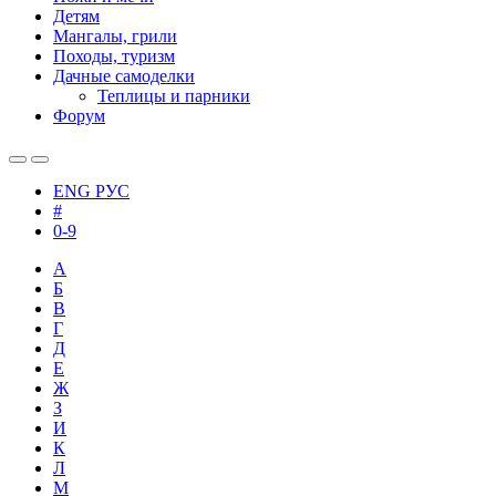
Детям
Мангалы, грили
Походы, туризм
Дачные самоделки
Теплицы и парники
Форум
ENG
РУС
#
0-9
А
Б
В
Г
Д
Е
Ж
З
И
К
Л
М