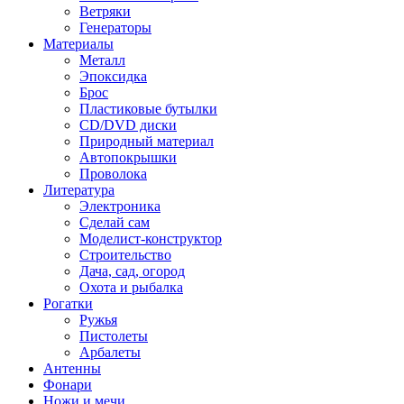
Ветряки
Генераторы
Материалы
Металл
Эпоксидка
Брос
Пластиковые бутылки
CD/DVD диски
Природный материал
Автопокрышки
Проволока
Литература
Электроника
Сделай сам
Моделист-конструктор
Строительство
Дача, сад, огород
Охота и рыбалка
Рогатки
Ружья
Пистолеты
Арбалеты
Антенны
Фонари
Ножи и мечи