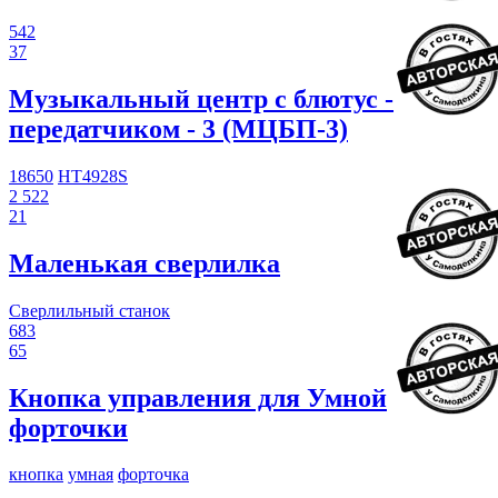
542
37
Музыкальный центр с блютус -
передатчиком - 3 (МЦБП-3)
18650
HT4928S
2 522
21
Маленькая сверлилка
Сверлильный станок
683
65
Кнопка управления для Умной
форточки
кнопка
умная
форточка