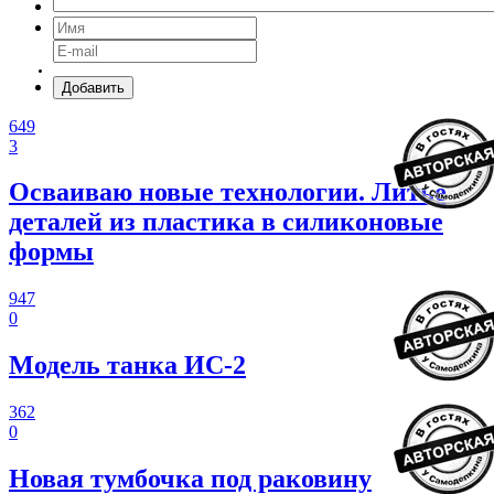
Добавить
649
3
Осваиваю новые технологии. Литье
деталей из пластика в силиконовые
формы
947
0
Модель танка ИС-2
362
0
Новая тумбочка под раковину