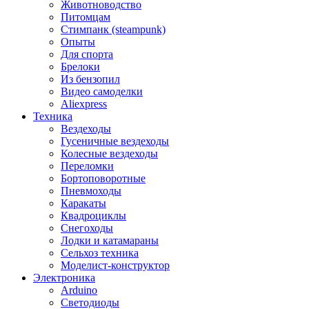
Животноводство
Питомцам
Стимпанк (steampunk)
Опыты
Для спорта
Брелоки
Из бензопил
Видео самоделки
Aliexpress
Техника
Вездеходы
Гусеничные вездеходы
Колесные вездеходы
Переломки
Бортоповоротные
Пневмоходы
Каракаты
Квадроциклы
Снегоходы
Лодки и катамараны
Сельхоз техника
Моделист-конструктор
Электроника
Arduino
Светодиоды