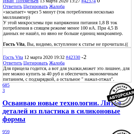
0
Иван_Похмельев
13 марта 2020 13:27
#42374
Ответить
Цитировать
Жалоба
«засыпает» через 5 минут (ток потребления несколько
миллиампер)
У этой микросхемы при напряжении питания 1,8 В ток
потребления в спящем режиме менее 100 нА. При 4,5 В
данных не нашёл, но явно не больше единиц микроампер.
Гость Vita
, Вы, видимо, вступление к статье не прочитали.((
-2
Гость Vita
12 марта 2020 19:32
#42330
Ответить
Цитировать
Жалоба
Для прицела годится, а вот для указки,может это лишнее, для
нее можно купить за 40 руб и обеспечить экономичным
питанием, с подзарядкой, а остальное " нажал-отжал".
685
3
Осваиваю новые технологии. Литье
деталей из пластика в силиконовые
формы
959