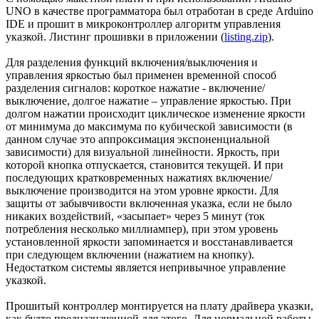
UNO в качестве программатора был отработан в среде Arduino
IDE и прошит в микроконтроллер алгоритм управления
указкой. Листинг прошивки в приложении (
listing.zip
).
Для разделения функций включения/выключения и
управления яркостью был применен временной способ
разделения сигналов: короткое нажатие - включение/
выключение, долгое нажатие – управление яркостью. При
долгом нажатии происходит циклическое изменение яркости
от минимума до максимума по кубической зависимости (в
данном случае это аппроксимация экспоненциальной
зависимости) для визуальной линейности. Яркость, при
которой кнопка отпускается, становится текущей. И при
последующих кратковременных нажатиях включение/
выключение производится на этом уровне яркости. Для
защиты от забывчивости включенная указка, если не было
никаких воздействий, «засыпает» через 5 минут (ток
потребления несколько миллиампер), при этом уровень
установленной яркости запоминается и восстанавливается
при следующем включении (нажатием на кнопку).
Недостатком системы является непривычное управление
указкой.
Прошитый контроллер монтируется на плату драйвера указки,
как будто предназначенной для этого. Для нормальной работы