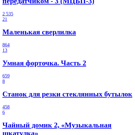
передатчиком - 3 (МЦБП-3)
2 535
21
Маленькая сверлилка
864
13
Умная форточка. Часть 2
659
8
Станок для резки стеклянных бутылок
458
6
Чайный домик 2, «Музыкальная
шкатулка»