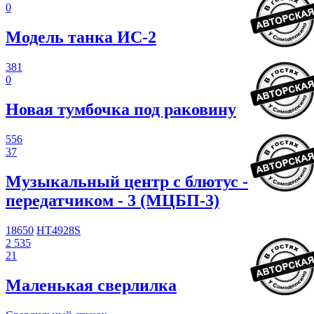
0
Модель танка ИС-2
381
0
Новая тумбочка под раковину
556
37
Музыкальный центр с блютус -
передатчиком - 3 (МЦБП-3)
18650
HT4928S
2 535
21
Маленькая сверлилка