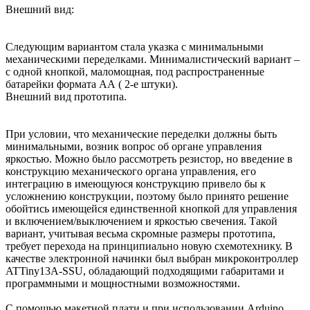
Внешний вид:
Следующим вариантом стала указка с минимальными
механическими переделками. Минималистический вариант –
с одной кнопкой, маломощная, под распространенные
батарейки формата АА ( 2-е штуки).
Внешний вид прототипа.
При условии, что механические переделки должны быть
минимальными, возник вопрос об органе управления
яркостью. Можно было рассмотреть резистор, но введение в
конструкцию механического органа управления, его
интеграцию в имеющуюся конструкцию привело бы к
усложнению конструкции, поэтому было принято решение
обойтись имеющейся единственной кнопкой для управления
и включением/выключением и яркостью свечения. Такой
вариант, учитывая весьма скромные размеры прототипа,
требует перехода на принципиально новую схемотехнику. В
качестве электронной начинки был выбран микроконтроллер
ATTiny13A-SSU, обладающий подходящими габаритами и
программными и мощностными возможностями.
С помощью макетной плати и при использовании Arduino