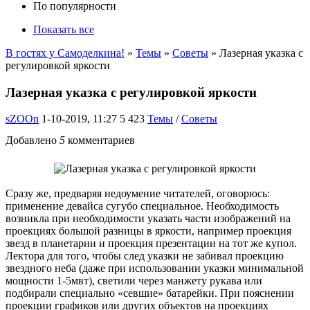
По популярности
Показать все
В гостях у Самоделкина!
»
Темы
»
Советы
» Лазерная указка с
регулировкой яркости
Лазерная указка с регулировкой яркости
sZOOn
1-10-2019, 11:27
5 423
Темы
/
Советы
Добавлено
5
комментариев
Сразу же, предваряя недоумение читателей, оговорюсь:
применение девайса сугубо специальное. Необходимость
возникла при необходимости указать части изображений на
проекциях большой разницы в яркости, например проекция
звезд в планетарии и проекция презентации на тот же купол.
Лектора для того, чтобы след указки не забивал проекцию
звездного неба (даже при использовании указки минимальной
мощности 1-5мвт), светили через манжету рукава или
подбирали специально «севшие» батарейки. При пояснении
проекции графиков или других объектов на проекциях