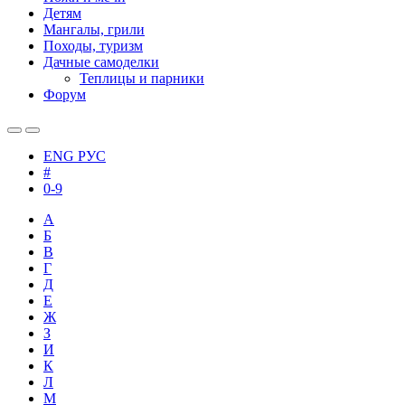
Детям
Мангалы, грили
Походы, туризм
Дачные самоделки
Теплицы и парники
Форум
ENG
РУС
#
0-9
А
Б
В
Г
Д
Е
Ж
З
И
К
Л
М