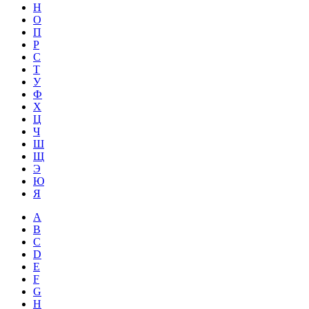
Н
О
П
Р
С
Т
У
Ф
Х
Ц
Ч
Ш
Щ
Э
Ю
Я
A
B
C
D
E
F
G
H