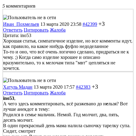
5
комментариев
+3
Иван_Похмельев
13 марта 2020 23:58
#42399
Ответить
Цитировать
Жалоба
Цитата: ino53
Хорошая статья, симпатичное изделие, но все комменты идут,
как правило, на какое нибудь фуфло недоделанное
То-то и оно, что всё очень логично сделано, придраться не к
чему. ;) Когда само изделие хорошее и описано
вразумительно, то к мелочам типа "мвт" цепляться не
хочется.
+3
Хатуль Мадан
13 марта 2020 17:57
#42383
Ответить
Цитировать
Жалоба
ino53
,
А чего здесь комментировать, всё разжевано до н
е
льзя? Вот
лучше анекдот в тему:
Родился в семье мальчик. Немой. Год молчит, два, пять,
десять молчит.
В один прекрасный день мама налила сыночку тарелку супа.
Сидит, смотрит