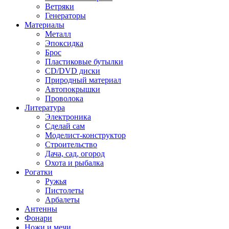
Ветряки
Генераторы
Материалы
Металл
Эпоксидка
Брос
Пластиковые бутылки
CD/DVD диски
Природный материал
Автопокрышки
Проволока
Литература
Электроника
Сделай сам
Моделист-конструктор
Строительство
Дача, сад, огород
Охота и рыбалка
Рогатки
Ружья
Пистолеты
Арбалеты
Антенны
Фонари
Ножи и мечи