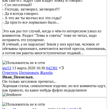
как сын ест. Вдруг сын кладет ложку и говорит:
- Суп несоленый!
- Господи, заговорил, заговорил!!!
- Да я всегда говорил.
- А что же ты молчал все эти годы?
- Да просто все нормально было...
Это как раз тот случай, когда о чём-то интересном узнал из
комментов. Раздел "Темы и советы" тоже не читал, надо
исправить это упущение.
Я учёный, а не шарлатан! Земля у них круглая, человек от
обезьяны произошел, начитаются желтой прессы, понимаешь,
а потом им ракеты многоступенчатые подавай...
+3
ino53
13 марта 2020 16:30
#42381
Ответить
Цитировать
Жалоба
Иван_Похмельев
,
Он только заголовок прочитал...
Хорошая статья, симпатичное изделие, но все комменты идут,
как правило, на какое нибудь фуфло недоделанное