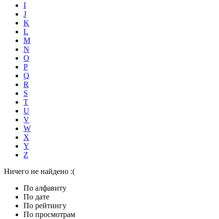
I
J
K
L
M
N
O
P
Q
R
S
T
U
V
W
X
Y
Z
Ничего не найдено :(
По алфавиту
По дате
По рейтингу
По просмотрам