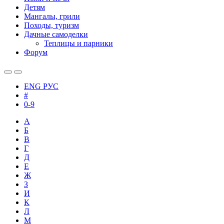
Детям
Мангалы, грили
Походы, туризм
Дачные самоделки
Теплицы и парники
Форум
ENG
РУС
#
0-9
А
Б
В
Г
Д
Е
Ж
З
И
К
Л
М