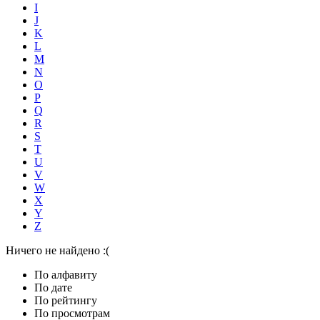
I
J
K
L
M
N
O
P
Q
R
S
T
U
V
W
X
Y
Z
Ничего не найдено :(
По алфавиту
По дате
По рейтингу
По просмотрам