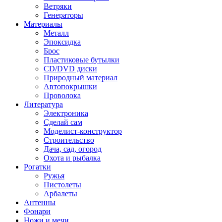
Ветряки
Генераторы
Материалы
Металл
Эпоксидка
Брос
Пластиковые бутылки
CD/DVD диски
Природный материал
Автопокрышки
Проволока
Литература
Электроника
Сделай сам
Моделист-конструктор
Строительство
Дача, сад, огород
Охота и рыбалка
Рогатки
Ружья
Пистолеты
Арбалеты
Антенны
Фонари
Ножи и мечи