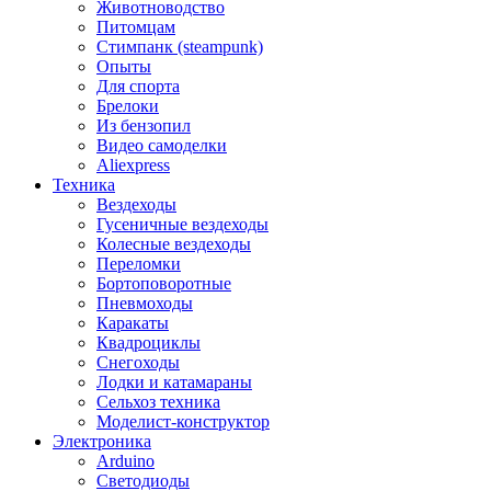
Животноводство
Питомцам
Стимпанк (steampunk)
Опыты
Для спорта
Брелоки
Из бензопил
Видео самоделки
Aliexpress
Техника
Вездеходы
Гусеничные вездеходы
Колесные вездеходы
Переломки
Бортоповоротные
Пневмоходы
Каракаты
Квадроциклы
Снегоходы
Лодки и катамараны
Сельхоз техника
Моделист-конструктор
Электроника
Arduino
Светодиоды