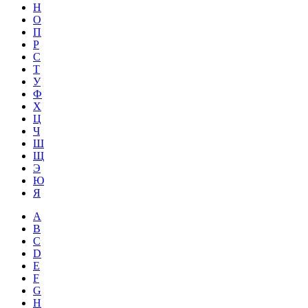
Н
О
П
Р
С
Т
У
Ф
Х
Ц
Ч
Ш
Щ
Э
Ю
Я
A
B
C
D
E
F
G
H