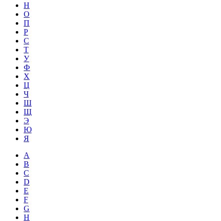
Н
О
П
Р
С
Т
У
Ф
Х
Ц
Ч
Ш
Щ
Э
Ю
Я
A
B
C
D
E
F
G
H