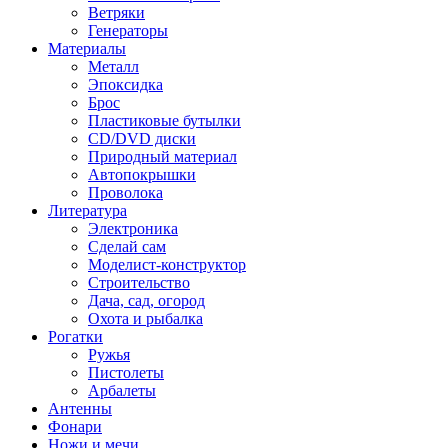
Ветряки
Генераторы
Материалы
Металл
Эпоксидка
Брос
Пластиковые бутылки
CD/DVD диски
Природный материал
Автопокрышки
Проволока
Литература
Электроника
Сделай сам
Моделист-конструктор
Строительство
Дача, сад, огород
Охота и рыбалка
Рогатки
Ружья
Пистолеты
Арбалеты
Антенны
Фонари
Ножи и мечи