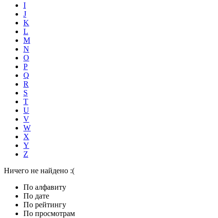
I
J
K
L
M
N
O
P
Q
R
S
T
U
V
W
X
Y
Z
Ничего не найдено :(
По алфавиту
По дате
По рейтингу
По просмотрам