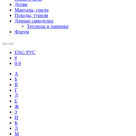
Детям
Мангалы, грили
Походы, туризм
Дачные самоделки
Теплицы и парники
Форум
ENG
РУС
#
0-9
А
Б
В
Г
Д
Е
Ж
З
И
К
Л
М