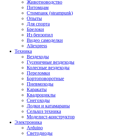
Животноводство
Питомцам
Стимпанк (steampunk)
Опыты
Для спорта
Брелоки
Из бензопил
Видео самоделки
Aliexpress
Техника
Вездеходы
Гусеничные вездеходы
Колесные вездеходы
Переломки
Бортоповоротные
Пневмоходы
Каракаты
Квадроциклы
Снегоходы
Лодки и катамараны
Сельхоз техника
Моделист-конструктор
Электроника
Arduino
Светодиоды