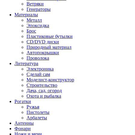
Ветряки
Генераторы
Материалы
Металл
Эпоксидка
Брос
Пластиковые бутылки
CD/DVD диски
Природный материал
Автопокрышки
Проволока
Литература
Электроника
Сделай сам
Моделист-конструктор
Строительство
Дача, сад, огород
Охота и рыбалка
Рогатки
Ружья
Пистолеты
Арбалеты
Антенны
Фонари
Ножи и мечи