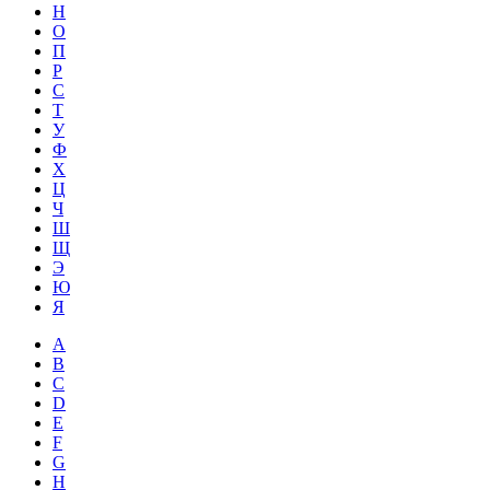
Н
О
П
Р
С
Т
У
Ф
Х
Ц
Ч
Ш
Щ
Э
Ю
Я
A
B
C
D
E
F
G
H