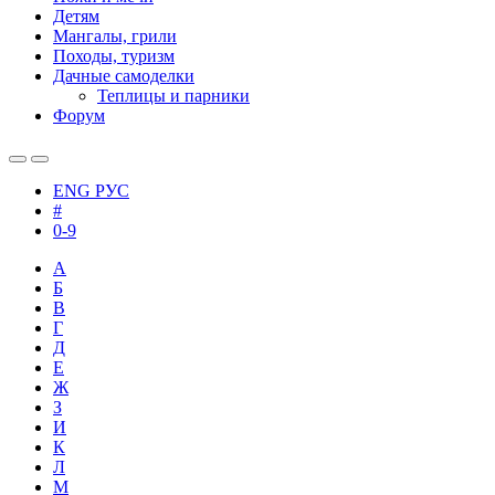
Детям
Мангалы, грили
Походы, туризм
Дачные самоделки
Теплицы и парники
Форум
ENG
РУС
#
0-9
А
Б
В
Г
Д
Е
Ж
З
И
К
Л
М