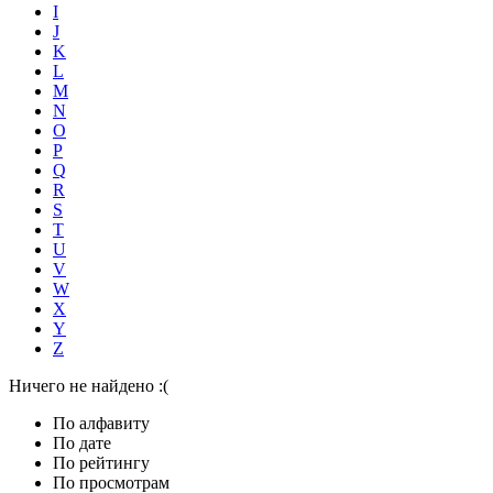
I
J
K
L
M
N
O
P
Q
R
S
T
U
V
W
X
Y
Z
Ничего не найдено :(
По алфавиту
По дате
По рейтингу
По просмотрам