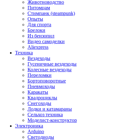
Животноводство
Питомцам
Стимпанк (steampunk)
Опыты
Для спорта
Брелоки
Из бензопил
Видео самоделки
Aliexpress
Техника
Вездеходы
Гусеничные вездеходы
Колесные вездеходы
Переломки
Бортоповоротные
Пневмоходы
Каракаты
Квадроциклы
Снегоходы
Лодки и катамараны
Сельхоз техника
Моделист-конструктор
Электроника
Arduino
Светодиоды