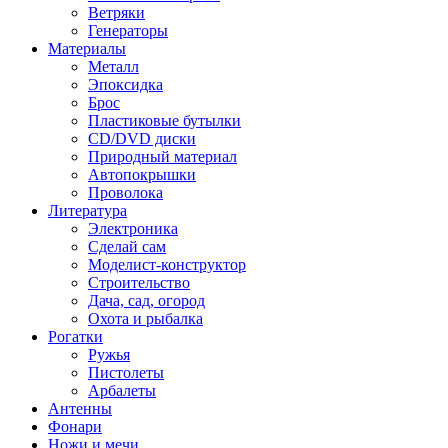
Ветряки
Генераторы
Материалы
Металл
Эпоксидка
Брос
Пластиковые бутылки
CD/DVD диски
Природный материал
Автопокрышки
Проволока
Литература
Электроника
Сделай сам
Моделист-конструктор
Строительство
Дача, сад, огород
Охота и рыбалка
Рогатки
Ружья
Пистолеты
Арбалеты
Антенны
Фонари
Ножи и мечи