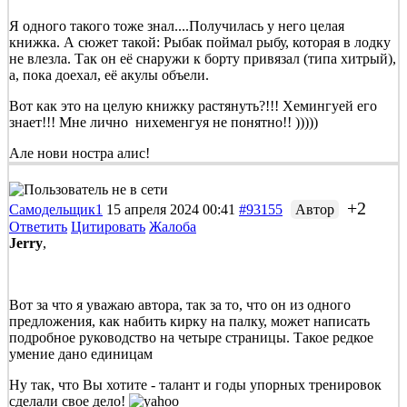
Я одного такого тоже знал....Получилась у него целая
книжка. А сюжет такой: Рыбак поймал рыбу, которая в лодку
не влезла. Так он её снаружи к борту привязал (типа хитрый),
а, пока доехал, её акулы объели.
Вот как это на целую книжку растянуть?!!! Хемингуей его
знает!!! Мне лично нихеменгуя не понятно!! )))))
Але нови ностра алис!
+2
Самодельщик1
15 апреля 2024 00:41
#93155
Автор
Ответить
Цитировать
Жалоба
Jerry
,
Вот за что я уважаю автора, так за то, что он из одного
предложения, как набить кирку на палку, может написать
подробное руководство на четыре страницы. Такое редкое
умение дано единицам
Ну так, что Вы хотите - талант и годы упорных тренировок
сделали свое дело!