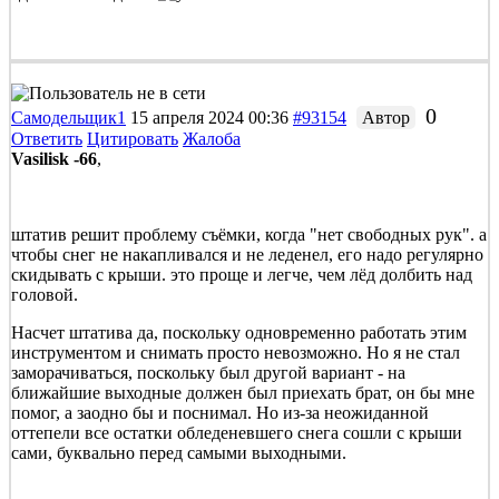
0
Самодельщик1
15 апреля 2024 00:36
#93154
Автор
Ответить
Цитировать
Жалоба
Vasilisk -66
,
штатив решит проблему съёмки, когда "нет свободных рук". а
чтобы снег не накапливался и не леденел, его надо регулярно
скидывать с крыши. это проще и легче, чем лёд долбить над
головой.
Насчет штатива да, поскольку одновременно работать этим
инструментом и снимать просто невозможно. Но я не стал
заморачиваться, поскольку был другой вариант - на
ближайшие выходные должен был приехать брат, он бы мне
помог, а заодно бы и поснимал. Но из-за неожиданной
оттепели все остатки обледеневшего снега сошли с крыши
сами, буквально перед самыми выходными.