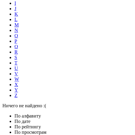
I
J
K
L
M
N
O
P
Q
R
S
T
U
V
W
X
Y
Z
Ничего не найдено :(
По алфавиту
По дате
По рейтингу
По просмотрам