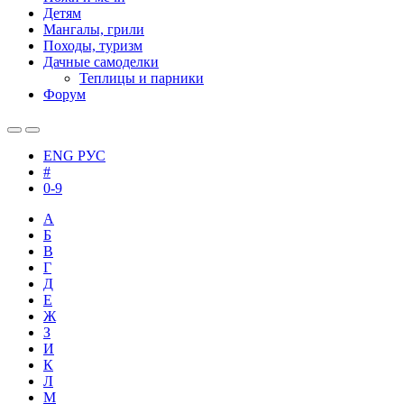
Детям
Мангалы, грили
Походы, туризм
Дачные самоделки
Теплицы и парники
Форум
ENG
РУС
#
0-9
А
Б
В
Г
Д
Е
Ж
З
И
К
Л
М