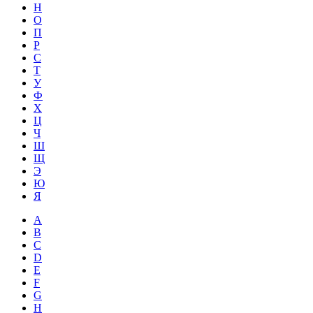
Н
О
П
Р
С
Т
У
Ф
Х
Ц
Ч
Ш
Щ
Э
Ю
Я
A
B
C
D
E
F
G
H