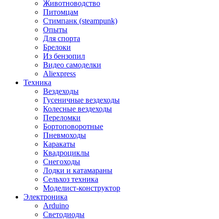
Животноводство
Питомцам
Стимпанк (steampunk)
Опыты
Для спорта
Брелоки
Из бензопил
Видео самоделки
Aliexpress
Техника
Вездеходы
Гусеничные вездеходы
Колесные вездеходы
Переломки
Бортоповоротные
Пневмоходы
Каракаты
Квадроциклы
Снегоходы
Лодки и катамараны
Сельхоз техника
Моделист-конструктор
Электроника
Arduino
Светодиоды