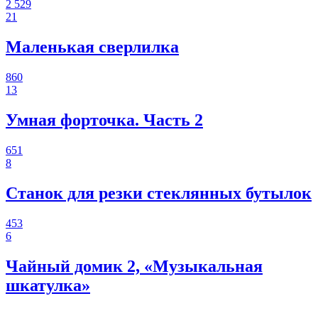
2 529
21
Маленькая сверлилка
860
13
Умная форточка. Часть 2
651
8
Станок для резки стеклянных бутылок
453
6
Чайный домик 2, «Музыкальная
шкатулка»