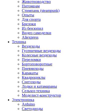
Животноводство
Питомцам
Стимпанк (steampunk)
Опыты
Для спорта
Брелоки
Из бензопил
Видео самоделки
Aliexpress
Техника
Вездеходы
Гусеничные вездеходы
Колесные вездеходы
Переломки
Бортоповоротные
Пневмоходы
Каракаты
Квадроциклы
Снегоходы
Лодки и катамараны
Сельхоз техника
Моделист-конструктор
Электроника
Arduino
Светодиоды