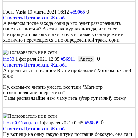
0
Гость Vasia
19 марта 2021 16:12
#59065
Ответить
Цитировать
Жалоба
А вечером после захода солнца кто будет разворачивать
панель на восход? А если пасмурная погода, или снег...
Не проще ли шаговый двигатель и таймер, солнце же не
хаотично перемещается а по определённой траектории.
0
ino53
1 февраля 2021 12:35
#56911
Автор
Ответить
Цитировать
Жалоба
А прочитать написанное Вы не пробовали? Хотя бы начало!
Или:
Ну, схемы-то читать умеете, все таки "Магистр
возобновляемой энергетики".
Тады распавядайце нам, чаму гэта аўтар тут змяніў схему.
0
Новий Стандарт
1 февраля 2021 01:45
#56899
Ответить
Цитировать
Жалоба
Ну вот еще на одну такую штуку поставив боковую, она та и