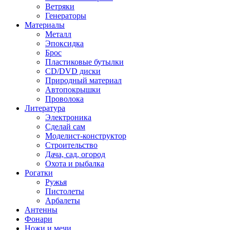
Ветряки
Генераторы
Материалы
Металл
Эпоксидка
Брос
Пластиковые бутылки
CD/DVD диски
Природный материал
Автопокрышки
Проволока
Литература
Электроника
Сделай сам
Моделист-конструктор
Строительство
Дача, сад, огород
Охота и рыбалка
Рогатки
Ружья
Пистолеты
Арбалеты
Антенны
Фонари
Ножи и мечи