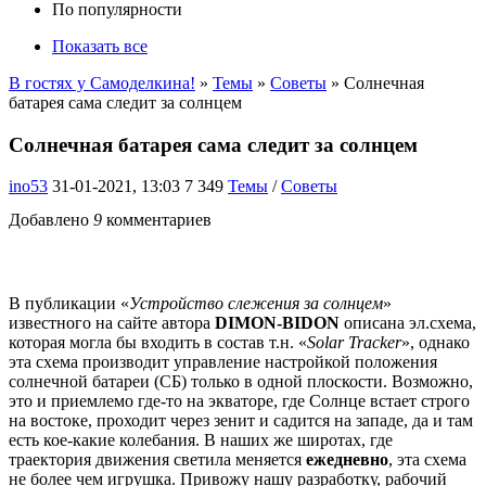
По популярности
Показать все
В гостях у Самоделкина!
»
Темы
»
Советы
» Солнечная
батарея сама следит за солнцем
Солнечная батарея сама следит за солнцем
ino53
31-01-2021, 13:03
7 349
Темы
/
Советы
Добавлено
9
комментариев
В публикации «
Устройство слежения за солнцем
»
известного на сайте автора
DIMON-BIDON
описана эл.схема,
которая могла бы входить в состав т.н. «
Solar Tracker
», однако
эта схема производит управление настройкой положения
солнечной батареи (СБ) только в одной плоскости. Возможно,
это и приемлемо где-то на экваторе, где Солнце встает строго
на востоке, проходит через зенит и садится на западе, да и там
есть кое-какие колебания. В наших же широтах, где
траектория движения светила меняется
ежедневно
, эта схема
не более чем игрушка. Привожу нашу разработку, рабочий