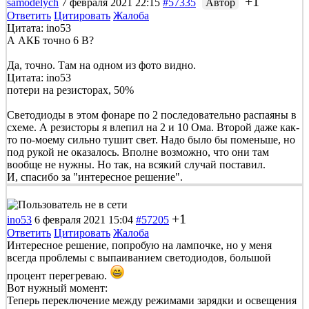
+1
samodelych
7 февраля 2021 22:15
#57335
Автор
Ответить
Цитировать
Жалоба
Цитата: ino53
А АКБ точно 6 В?
Да, точно. Там на одном из фото видно.
Цитата: ino53
потери на резисторах, 50%
Светодиоды в этом фонаре по 2 последовательно распаяны в
схеме. А резисторы я влепил на 2 и 10 Ома. Второй даже как-
то по-моему сильно тушит свет. Надо было бы поменьше, но
под рукой не оказалось. Вполне возможно, что они там
вообще не нужны. Но так, на всякий случай поставил.
И, спасибо за "интересное решение".
+1
ino53
6 февраля 2021 15:04
#57205
Ответить
Цитировать
Жалоба
Интересное решение, попробую на лампочке, но у меня
всегда проблемы с выпаиванием светодиодов, большой
процент перегреваю.
Вот нужный момент:
Теперь переключение между режимами зарядки и освещения