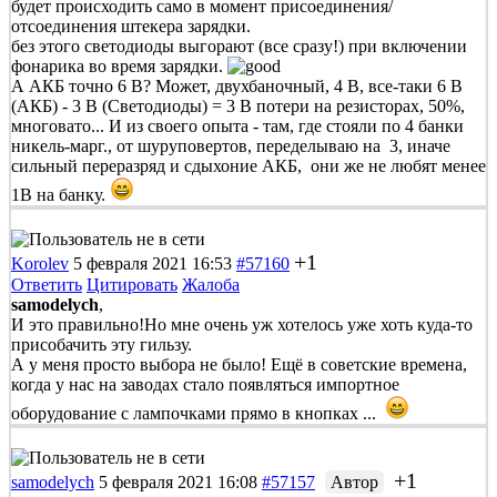
будет происходить само в момент присоединения/
отсоединения штекера зарядки.
без этого светодиоды выгорают (все сразу!) при включении
фонарика во время зарядки.
А АКБ точно 6 В? Может, двухбаночный, 4 В, все-таки 6 В
(АКБ) - 3 В (Светодиоды) = 3 В потери на резисторах, 50%,
многовато... И из своего опыта - там, где стояли по 4 банки
никель-марг., от шуруповертов, переделываю на 3, иначе
сильный переразряд и сдыхоние АКБ, они же не любят менее
1В на банку.
+1
Korolev
5 февраля 2021 16:53
#57160
Ответить
Цитировать
Жалоба
samodelych
,
И это правильно!Но мне очень уж хотелось уже хоть куда-то
присобачить эту гильзу.
А у меня просто выбора не было! Ещё в советские времена,
когда у нас на заводах стало появляться импортное
оборудование с лампочками прямо в кнопках ...
+1
samodelych
5 февраля 2021 16:08
#57157
Автор