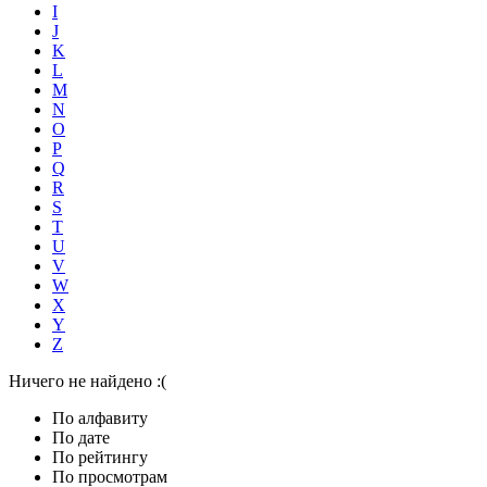
I
J
K
L
M
N
O
P
Q
R
S
T
U
V
W
X
Y
Z
Ничего не найдено :(
По алфавиту
По дате
По рейтингу
По просмотрам