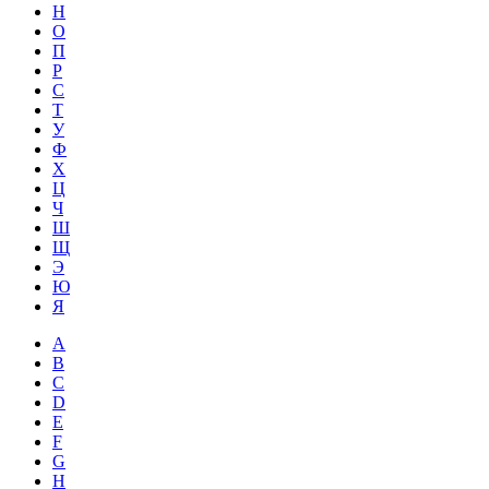
Н
О
П
Р
С
Т
У
Ф
Х
Ц
Ч
Ш
Щ
Э
Ю
Я
A
B
C
D
E
F
G
H