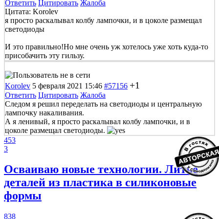
Ответить
Цитировать
Жалоба
Цитата: Korolev
я просто раскалывал колбу лампочки, и в цоколе размещал
светодиоды
И это правильно!Но мне очень уж хотелось уже хоть куда-то
присобачить эту гильзу.
+1
Korolev
5 февраля 2021 15:46
#57156
Ответить
Цитировать
Жалоба
Следом я решил переделать на светодиоды и центральную
лампочку накаливания.
А я ленивый, я просто раскалывал колбу лампочки, и в
цоколе размещал светодиоды.
453
3
Осваиваю новые технологии. Литье
деталей из пластика в силиконовые
формы
838