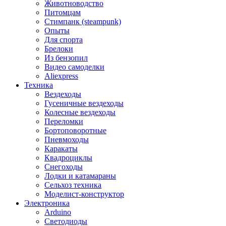
Животноводство
Питомцам
Стимпанк (steampunk)
Опыты
Для спорта
Брелоки
Из бензопил
Видео самоделки
Aliexpress
Техника
Вездеходы
Гусеничные вездеходы
Колесные вездеходы
Переломки
Бортоповоротные
Пневмоходы
Каракаты
Квадроциклы
Снегоходы
Лодки и катамараны
Сельхоз техника
Моделист-конструктор
Электроника
Arduino
Светодиоды