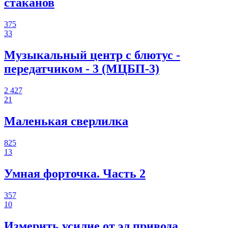
стаканов
375
33
Музыкальный центр с блютус -
передатчиком - 3 (МЦБП-3)
2 427
21
Маленькая сверлилка
825
13
Умная форточка. Часть 2
357
10
Измерить усилие от эл.привода.