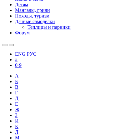
Детям
Мангалы, грили
Походы, туризм
Дачные самоделки
Теплицы и парники
Форум
ENG
РУС
#
0-9
А
Б
В
Г
Д
Е
Ж
З
И
К
Л
М