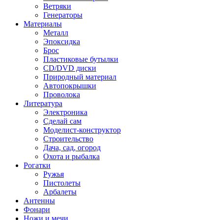
Ветряки
Генераторы
Материалы
Металл
Эпоксидка
Брос
Пластиковые бутылки
CD/DVD диски
Природный материал
Автопокрышки
Проволока
Литература
Электроника
Сделай сам
Моделист-конструктор
Строительство
Дача, сад, огород
Охота и рыбалка
Рогатки
Ружья
Пистолеты
Арбалеты
Антенны
Фонари
Ножи и мечи