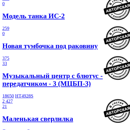
0
Модель танка ИС-2
259
0
Новая тумбочка под раковину
375
33
Музыкальный центр с блютус -
передатчиком - 3 (МЦБП-3)
18650
HT4928S
2 427
21
Маленькая сверлилка