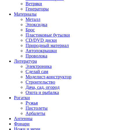
Ветряки
Генераторы
Материалы
Металл
Эпоксидка
Брос
Пластиковые бутылки
CD/DVD диски
Природный материал
Автопокрышки
Проволока
Литература
Электроника
Сделай сам
Моделист-конструктор
Строительство
Дача, сад, огород
Охота и рыбалка
Рогатки
Ружья
Пистолеты
Арбалеты
Антенны
Фонари
Ножи и мечи