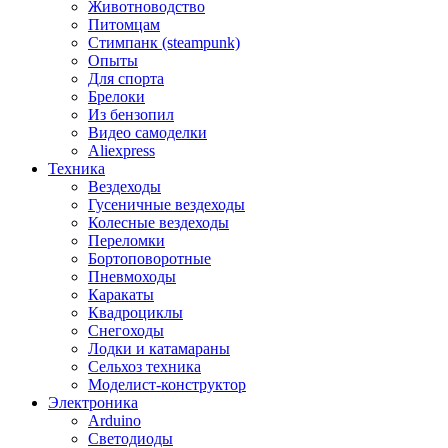
Животноводство
Питомцам
Стимпанк (steampunk)
Опыты
Для спорта
Брелоки
Из бензопил
Видео самоделки
Aliexpress
Техника
Вездеходы
Гусеничные вездеходы
Колесные вездеходы
Переломки
Бортоповоротные
Пневмоходы
Каракаты
Квадроциклы
Снегоходы
Лодки и катамараны
Сельхоз техника
Моделист-конструктор
Электроника
Arduino
Светодиоды