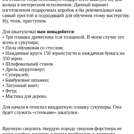
кольца в интересном исполнении. Данный вариант
изготовления подарочных коробок я бы рекомендовал как
самый простой и подходящий для обучения этому мастерству.
Ну, чтож, приступим.
Для шкатулочки
нам понадобятся
:
• Три плашки древесины 1см толщиной. В моем случае это
ясень и сукупира;
• Пила обушковая со стуслом;
• Наждачные круги 150 зернистости и наждачная бумага на
350 зерен.
• Шлифовальный станок
• Дрель-шуруповерт;
• Суперклей;
• Бамбуковые шпажки;
• Латунный винт;
• Фетр;
• Мастика для дерева.
Для начала я отпилил квадратную плашку сукупиры. Она
будет служить «стенками» шкатулки.
Вручную сверлить твердую породу сверлом форстнера не
очень удобно, поэтому я решил прибегнуть к хитрости –