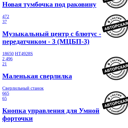
Новая тумбочка под раковину
472
37
Музыкальный центр с блютус -
передатчиком - 3 (МЦБП-3)
18650
HT4928S
2 496
21
Маленькая сверлилка
Сверлильный станок
665
65
Кнопка управления для Умной
форточки