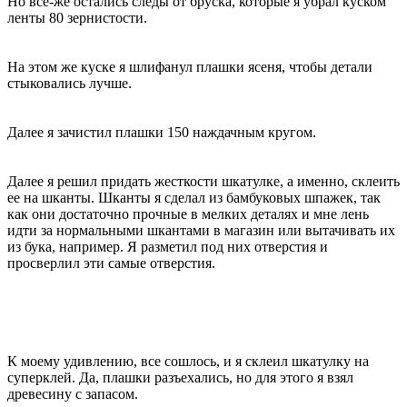
Но все-же остались следы от бруска, которые я убрал куском
ленты 80 зернистости.
На этом же куске я шлифанул плашки ясеня, чтобы детали
стыковались лучше.
Далее я зачистил плашки 150 наждачным кругом.
Далее я решил придать жесткости шкатулке, а именно, склеить
ее на шканты. Шканты я сделал из бамбуковых шпажек, так
как они достаточно прочные в мелких деталях и мне лень
идти за нормальными шкантами в магазин или вытачивать их
из бука, например. Я разметил под них отверстия и
просверлил эти самые отверстия.
К моему удивлению, все сошлось, и я склеил шкатулку на
суперклей. Да, плашки разъехались, но для этого я взял
древесину с запасом.