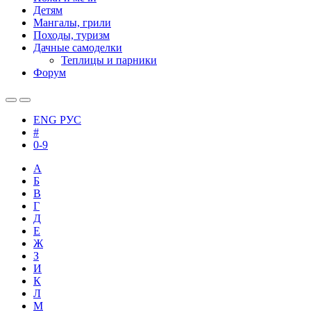
Детям
Мангалы, грили
Походы, туризм
Дачные самоделки
Теплицы и парники
Форум
ENG
РУС
#
0-9
А
Б
В
Г
Д
Е
Ж
З
И
К
Л
М