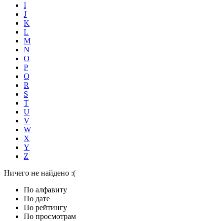
I
J
K
L
M
N
O
P
Q
R
S
T
U
V
W
X
Y
Z
Ничего не найдено :(
По алфавиту
По дате
По рейтингу
По просмотрам