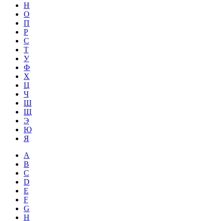
Н
О
П
Р
С
Т
У
Ф
Х
Ц
Ч
Ш
Щ
Э
Ю
Я
A
B
C
D
E
F
G
H