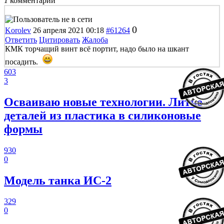
1
комментарий
0
Korolev
26 апреля 2021 00:18
#61264
Ответить
Цитировать
Жалоба
КМК торчащий винт всё портит, надо было на шкант
посадить.
603
3
Осваиваю новые технологии. Литье
деталей из пластика в силиконовые
формы
930
0
Модель танка ИС-2
329
0