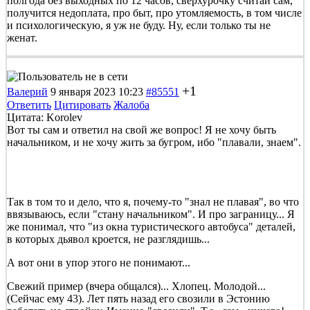
полгода без выходных по 12 часов, сверхурочку считай сам,
получится недоплата, про быт, про утомляемость, в том числе
и психологическую, я уж не буду. Ну, если только ты не
женат.
+1
Валерий
9 января 2023 10:23
#85551
Ответить
Цитировать
Жалоба
Цитата: Korolev
Вот ты сам и ответил на свой же вопрос! Я не хочу быть
начальником, и не хочу жить за бугром, ибо "плавали, знаем".
Так в том то и дело, что я, почему-то "знал не плавая", во что
ввязываюсь, если "стану начальником". И про заграницу... Я
же понимал, что "из окна туристического автобуса" деталей,
в которых дьявол кроется, не разглядишь...
А вот они в упор этого не понимают...
Свежий пример (вчера общался)... Хлопец. Молодой...
(Сейчас ему 43). Лет пять назад его свозили в Эстонию