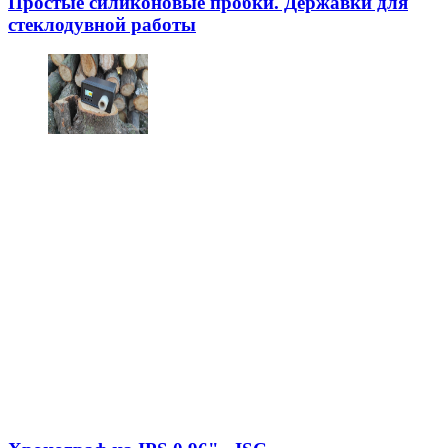
Простые силиконовые пробки. Державки для
стеклодувной работы