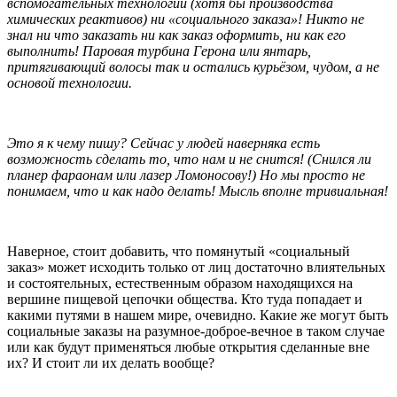
вспомогательных технологий (хотя бы производства
химических реактивов) ни «социального заказа»! Никто не
знал ни что заказать ни как заказ оформить, ни как его
выполнить! Паровая турбина Герона или янтарь,
притягивающий волосы так и остались курьёзом, чудом, а не
основой технологии.
Это я к чему пишу? Сейчас у людей наверняка есть
возможность сделать то, что нам и не снится! (Снился ли
планер фараонам или лазер Ломоносову!) Но мы просто не
понимаем, что и как надо делать! Мысль вполне тривиальная!
Наверное, стоит добавить, что помянутый «социальный
заказ» может исходить только от лиц достаточно влиятельных
и состоятельных, естественным образом находящихся на
вершине пищевой цепочки общества. Кто туда попадает и
какими путями в нашем мире, очевидно. Какие же могут быть
социальные заказы на разумное-доброе-вечное в таком случае
или как будут применяться любые открытия сделанные вне
их? И стоит ли их делать вообще?