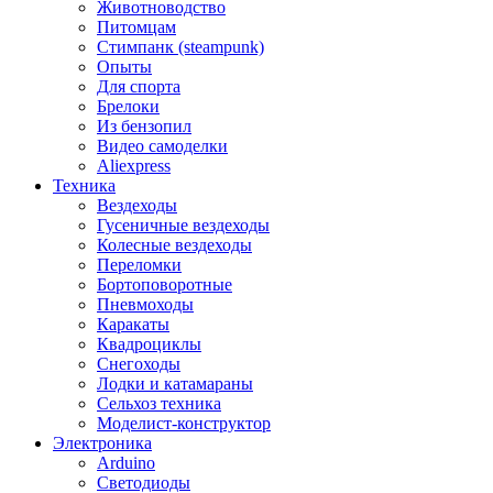
Животноводство
Питомцам
Стимпанк (steampunk)
Опыты
Для спорта
Брелоки
Из бензопил
Видео самоделки
Aliexpress
Техника
Вездеходы
Гусеничные вездеходы
Колесные вездеходы
Переломки
Бортоповоротные
Пневмоходы
Каракаты
Квадроциклы
Снегоходы
Лодки и катамараны
Сельхоз техника
Моделист-конструктор
Электроника
Arduino
Светодиоды