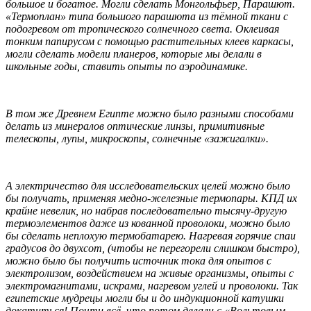
большое и богатое. Могли сделать Монгольфьер, Парашют.
«Термоплан» типа большого парашюта из тёмной ткани с
подогревом от тропического солнечного света. Оклеивая
тонким папирусом с помощью растительных клеев каркасы,
могли сделать модели планеров, которые мы делали в
школьные годы, ставить опыты по аэродинамике.
В том же Древнем Египте можно было разными способами
делать из минералов оптические линзы, примитивные
телескопы, лупы, микроскопы, солнечные «зажигалки».
А электричество для исследовательских целей можно было
бы получать, применяя медно-железные термопары. КПД их
крайне невелик, но набрав последовательно тысячу-другую
термоэлементов даже из кованной проволоки, можно было
бы сделать неплохую термобатарею. Нагревая горячие спаи
градусов до двухсот, (чтобы не перегорели слишком быстро),
можно было бы получить источник тока для опытов с
электролизом, воздействием на живые организмы, опыты с
электромагнитами, искрами, нагревом углей и проволоки. Так
египетские мудрецы могли бы и до индукционной катушки
докатиться! Почти всё, что потом делали с «Вольтовым