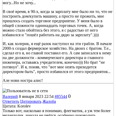
могу...Но не хочу...
В своё время, в 90-х, когда за зарплату мне было ни то, что не
построить дом/купить машину, а просто не прожить, мне
пришлось создать торговое предприятие. У меня было в
общей сложности одиннадцать торговых точек. А, когда
можно стало обойтись без этого, я с радостью от него
избавился и "пошёл работать на дядю за зарплату".))))
И, как холерик, я ещё разок наступил на эти грабли. В начале
2000-х создал фермерское хозяйство. На двоих с братом. Т.е.,
сделал его я, но главой поставил его. А сам записался к нему
на две должности - коммерческого директора и главного
инженера, оставаясь учредителем, конечно))) Но брат "не
потянул". И я, поняв, что "вот мне опять приходится
директором быть", просто избавился от этого предприятия...
Але нови ностра алис!
0
Валерий
8 января 2023 22:54
#85544
Ответить
Цитировать
Жалоба
Цитата: Korolev
Только вот, насколько я понимаю, флегматик, а уж тем более
меланхолик, никуда не рвётся, особенно руководить.