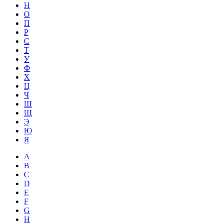
Н
О
П
Р
С
Т
У
Ф
Х
Ц
Ч
Ш
Щ
Э
Ю
Я
A
B
C
D
E
F
G
H