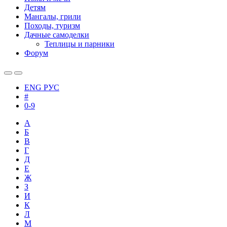
Детям
Мангалы, грили
Походы, туризм
Дачные самоделки
Теплицы и парники
Форум
ENG
РУС
#
0-9
А
Б
В
Г
Д
Е
Ж
З
И
К
Л
М