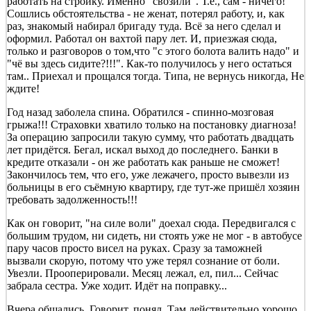
работать на стройку. Именно "свозили". Т.е., сам - ничего!
Сошлись обстоятельства - не женат, потерял работу, и, как
раз, знакомый набирал бригаду туда. Всё за него сделал и
оформил. Работал он вахтой пару лет. И, приезжая сюда,
только и разговоров о том,что "с этого болота валить надо" и
"чё вы здесь сидите?!!!". Как-то получилось у него остаться
там.. Приехал и прощался тогда. Типа, не вернусь никогда, Не
ждите!
Год назад заболела спина. Обратился - спинно-мозговая
грыжа!!! Страховки хватило только на постановку диагноза!
За операцию запросили такую сумму, что работать двадцать
лет придётся. Бегал, искал выход до последнего. Банки в
кредите отказали - он же работать как раньше не сможет!
Закончилось тем, что его, уже лежачего, просто вывезли из
больницы в его съёмную квартиру, где тут-же пришёл хозяин
требовать задолженность!!!
Как он говорит, "на силе воли" доехал сюда. Передвигался с
большим трудом, ни сидеть, ни стоять уже не мог - в автобусе
пару часов просто висел на руках. Сразу за таможней
вызвали скорую, потому что уже терял сознание от боли.
Увезли. Прооперировали. Месяц лежал, ел, пил... Сейчас
забрала сестра. Уже ходит. Идёт на поправку...
Вчера общались. Говорит, понял. Там действительно хорошо