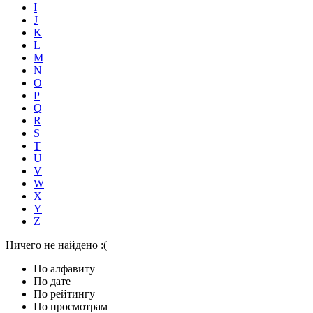
I
J
K
L
M
N
O
P
Q
R
S
T
U
V
W
X
Y
Z
Ничего не найдено :(
По алфавиту
По дате
По рейтингу
По просмотрам