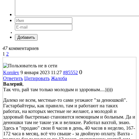
Добавить
47
комментариев
1
2
0
Korolev
9 января 2023 11:27
#85552
Ответить
Цитировать
Жалоба
Валерий
,
Так что, рай там только молодым и здоровым....)))))
Далеко не всем, местные-то сами уезжают "за денюшкой".
Гастарбайтеры, как правило, там и работают на таких
работах, на которых местные не желают, а молодой и
здоровый быстренько становится немощным и больным. Да и
денюшки там не такие уж и великие. Работал вахтой, знаю.
Здесь я "продаю" свои 8 часов в день, 40 часов в неделю, 167-
172 часа в месяц, всё что свыше - за двойную оплату. Вахта -