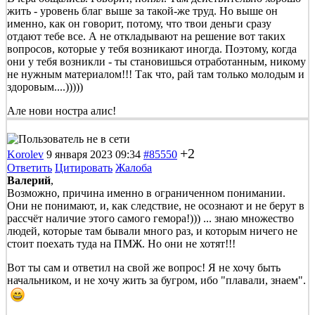
жить - уровень благ выше за такой-же труд. Но выше он
именно, как он говорит, потому, что твои деньги сразу
отдают тебе все. А не откладывают на решение вот таких
вопросов, которые у тебя возникают иногда. Поэтому, когда
они у тебя возникли - ты становишься отработанным, никому
не нужным материалом!!! Так что, рай там только молодым и
здоровым....)))))
Але нови ностра алис!
+2
Korolev
9 января 2023 09:34
#85550
Ответить
Цитировать
Жалоба
Валерий
,
Возможно, причина именно в ограниченном понимании.
Они не понимают, и, как следствие, не осознают и не берут в
рассчёт наличие этого самого гемора!))) ... знаю множество
людей, которые там бывали много раз, и которым ничего не
стоит поехать туда на ПМЖ. Но они не хотят!!!
Вот ты сам и ответил на свой же вопрос! Я не хочу быть
начальником, и не хочу жить за бугром, ибо "плавали, знаем".