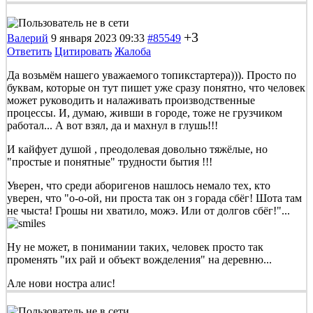
+3
Валерий
9 января 2023 09:33
#85549
Ответить
Цитировать
Жалоба
Да возьмём нашего уважаемого топикстартера))). Просто по
буквам, которые он тут пишет уже сразу понятно, что человек
может руководить и налаживать производственные
процессы. И, думаю, живши в городе, тоже не грузчиком
работал... А вот взял, да и махнул в глушь!!!
И кайфует душой , преодолевая довольно тяжёлые, но
"простые и понятные" трудности бытия !!!
Уверен, что среди аборигенов нашлось немало тех, кто
уверен, что "о-о-ой, ни проста так он з горада сбёг! Шота там
не чыста! Грошы ни хватило, можэ. Или от долгов сбёг!"...
Ну не может, в понимании таких, человек просто так
променять "их рай и объект вожделения" на деревню...
Але нови ностра алис!