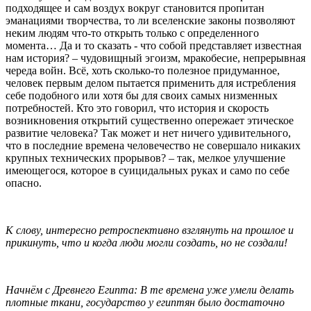
подходящее и сам воздух вокруг становится пропитан
эманациями творчества, то ли вселенские законы позволяют
неким людям что-то открыть только с определенного
момента… Да и то сказать - что собой представляет известная
нам история? – чудовищный эгоизм, мракобесие, непрерывная
череда войн. Всё, хоть сколько-то полезное придуманное,
человек первым делом пытается применить для истребления
себе подобного или хотя бы для своих самых низменных
потребностей. Кто это говорил, что история и скорость
возникновения открытий существенно опережает этическое
развитие человека? Так может и нет ничего удивительного,
что в последние времена человечество не совершало никаких
крупных технических прорывов? – так, мелкое улучшение
имеющегося, которое в суицидальных руках и само по себе
опасно.
К слову, интересно ретроспективно взглянуть на прошлое и
прикинуть, что и когда люди могли создать, но не создали!
Начнём с Древнего Египта: В те времена уже умели делать
плотные ткани, государство у египтян было достаточно