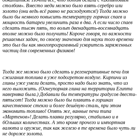
столбом». Вместо меди можно было взять серебро или
золото (они ведь всё равно не расходуются!) Тогда можно
было бы немного повысить температуру горячих спаев и
мощность батареи увеличить раза в два. А если число спаев
сделать тысяч пять, то вольт двенадцать-восемнадцать
вполне можно было получить! Короче говоря, по важности
решаемых задач, по своему значению для науки того времени
это был бы как многопрограммный ускоритель заряженных
частиц для современных физиков!
Тогда же можно было сделать и регенеративные печи для
сжигания топлива в уже подогретом воздухе. Кирпичи из
глины уже умели делать, просто надо было знать, что из
него выложить. (Огнеупорная глина на территории Египта
наверняка была.) Добавили бы температуры градусов двести-
пятьсот! Тогда можно было бы плавить в горшках
качественное стекло и более дешёвую сталь, при этом
экономить топливо! Опять же, ванные печи типа
«Мартенов»! Делать плавки регулярно, стабильно и в
бОльших количествах. А это кроме прочего и импортная
валюта и оружие, так как железо в те времена было чуть ли
не дороже золота.