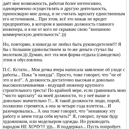
даёт мне возможность, работая более интенсивно,
одновременно осуществлять и другую деятельность,
приносящую мне доход, и не считать зарплату единственным
его источником... При этом, всё это никак не вредит
предприятию, в котором я занимаю должность главного
инженера, и я ни от кого не скрываю свою "внешнюю
коммерческую деятельность".)))
Но, повторяю, я никогда не любил быть руководителем!!! Я
бы с большим удовольствием за те-же деньги стучал бы
молотком.))) Думаю, вот эта моя форма отдыха (самоделки)
этим и обусловлена.
П.С. Кстати... Моя дочка вчера написала заявление об уходе с
работы... Пока "в никуда". Просто, тоже говорит, что "не её
это и всё". А должность достаточно высокая и довольно
высокооплачиваемая - ведущий инженер крупного
строительного треста! По крайней мере, если сравнивать мою
"чисто зарплату" на моей должности, то у неё выше и
довольно значительно !!... К такой должности люди, порой,
полжизни стремятся, а она за четыре года взлетела... И
разочаровалась... А она тоже говорит, что "ненавижу эту
работу и зачем тогда себя мучать?" Я, говорит, лучше буду
художником, или модельером одежды. Но руководить
народом НЕ ХОЧУ!!! ))))... Я поддержал... Пусть попробует.