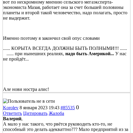
вот по нескромному мнению сельского мегаэксперта-
экономиста Мазая, работает она за счет большей половины
планеты и второй такой человечество, надо полагать, просто
не выдержит.
Именно поэтому я закончил свой опус словами
...... КОРЫТА ВСЕГДА ДОЛЖНЫ БЫТЬ ПОЛНЫМИ!!! ......
...... при нынешних реалиях,
надо быть Америкой...
У нас
не пройдёт...
Але нови ностра алис!
0
Korolev
8 января 2023 19:43
#85535
Ответить
Цитировать
Жалоба
Валерий
,
А мало у нас такого, что рвётся руководить кто-то, не
способный это делать адекваттно??? Мало предприятий из за