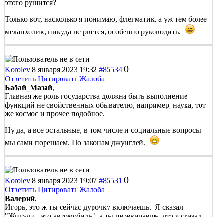
этого рушится?
Только вот, насколько я понимаю, флегматик, а уж тем более
меланхолик, никуда не рвётся, особенно руководить.
0
Korolev
8 января 2023 19:32
#85534
Ответить
Цитировать
Жалоба
Бабай_Мазай
,
Главная же роль государства должна быть выполнение
функций не свойственных обывателю, например, наука, тот
же космос и прочее подобное.
Ну да, а все остальные, в том числе и социальные вопросы
мы сами порешаем. По законам джунглей.
0
Korolev
8 января 2023 19:07
#85531
Ответить
Цитировать
Жалоба
Валерий
,
Игорь, это ж ты сейчас дурочку включаешь. Я сказал
"Жигули - это автомобиль", а ты перевираешь, что я сказал