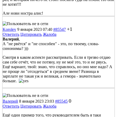
не хотят!!!
Але нови ностра алис!
+1
Korolev
9 января 2023 07:40
#85547
Ответить
Цитировать
Жалоба
Валерий
,
А "не рвётся" и "не способен" - это, по твоему, слова-
синонимы? )))
Смотря в каком аспекте рассматривать. Если я трезво отдаю
сам себе отчёт, что не потяну, ну не моё это, то и не рвусь.
Ещё вариант, твой: знаю, что справлюсь, но оно мне надо? А
не проще ли "отсидеться" в среднем звене? Разница в
зарплате не такая уж и великая, а гемора - значительно
больше.
0
Валерий
8 января 2023 23:03
#85545
Ответить
Цитировать
Жалоба
Ещё один пример того, что руководителем быть я таки