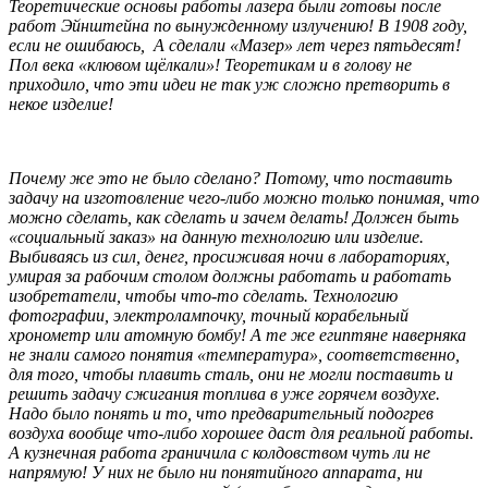
Теоретические основы работы лазера были готовы после
работ Эйнштейна по вынужденному излучению! В 1908 году,
если не ошибаюсь, А сделали «Мазер» лет через пятьдесят!
Пол века «клювом щёлкали»! Теоретикам и в голову не
приходило, что эти идеи не так уж сложно претворить в
некое изделие!
Почему же это не было сделано? Потому, что поставить
задачу на изготовление чего-либо можно только понимая, что
можно сделать, как сделать и зачем делать! Должен быть
«социальный заказ» на данную технологию или изделие.
Выбиваясь из сил, денег, просиживая ночи в лабораториях,
умирая за рабочим столом должны работать и работать
изобретатели, чтобы что-то сделать. Технологию
фотографии, электролампочку, точный корабельный
хронометр или атомную бомбу! А те же египтяне наверняка
не знали самого понятия «температура», соответственно,
для того, чтобы плавить сталь, они не могли поставить и
решить задачу сжигания топлива в уже горячем воздухе.
Надо было понять и то, что предварительный подогрев
воздуха вообще что-либо хорошее даст для реальной работы.
А кузнечная работа граничила с колдовством чуть ли не
напрямую! У них не было ни понятийного аппарата, ни