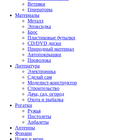
Ветряки
Генераторы
Материалы
Металл
Эпоксидка
Брос
Пластиковые бутылки
CD/DVD диски
Природный материал
Автопокрышки
Проволока
Литература
Электроника
Сделай сам
Моделист-конструктор
Строительство
Дача, сад, огород
Охота и рыбалка
Рогатки
Ружья
Пистолеты
Арбалеты
Антенны
Фонари
Ножи и мечи