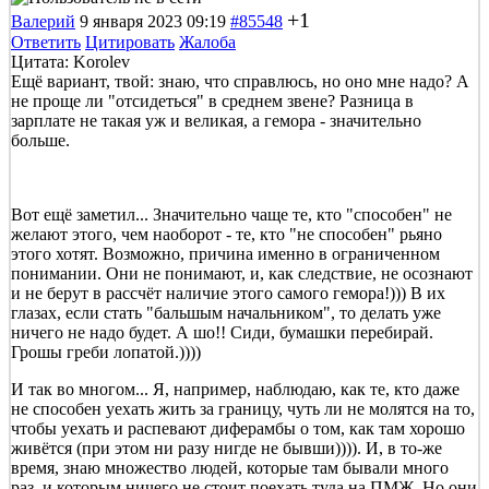
+1
Валерий
9 января 2023 09:19
#85548
Ответить
Цитировать
Жалоба
Цитата: Korolev
Ещё вариант, твой: знаю, что справлюсь, но оно мне надо? А
не проще ли "отсидеться" в среднем звене? Разница в
зарплате не такая уж и великая, а гемора - значительно
больше.
Вот ещё заметил... Значительно чаще те, кто "способен" не
желают этого, чем наоборот - те, кто "не способен" рьяно
этого хотят. Возможно, причина именно в ограниченном
понимании. Они не понимают, и, как следствие, не осознают
и не берут в рассчёт наличие этого самого гемора!))) В их
глазах, если стать "бальшым начальником", то делать уже
ничего не надо будет. А шо!! Сиди, бумашки перебирай.
Грошы греби лопатой.))))
И так во многом... Я, например, наблюдаю, как те, кто даже
не способен уехать жить за границу, чуть ли не молятся на то,
чтобы уехать и распевают диферамбы о том, как там хорошо
живётся (при этом ни разу нигде не бывши)))). И, в то-же
время, знаю множество людей, которые там бывали много
раз, и которым ничего не стоит поехать туда на ПМЖ. Но они