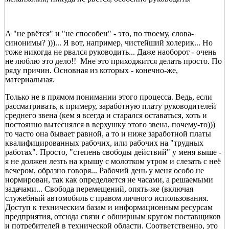
А "не рвётся" и "не способен" - это, по твоему, слова-
синонимы? )))... Я вот, например, чистейший холерик... Но
тоже никогда не рвался руководить... Даже наоборот - очень
не люблю это дело!! Мне это приходжится делать просто. По
ряду причин. Основная из которых - конечно-же,
материальная.
Только не в прямом понимании этого процесса. Ведь, если
рассматривать, к примеру, заработную плату руководителей
среднего звена (кем я всегда и старался оставаться, хоть и
постоянно вытеснялся в верхушку этого звена, почему-то)))
то часто она бывает равной, а то и ниже заработной платы
квалифицированных рабочих, или рабочих на "трудных
работах". Просто, "степень свободы действий" у меня выше -
я не должен лезть на крышу с молотком утром и слезать с неё
вечером, образно говоря... Рабочий день у меня особо не
нормирован, так как определяется не часами, а решаемыми
задачами... Свобода перемещений, опять-же (включая
служебный автомобиль с правом личного использования.
Доступ к техническим базам и информационным ресурсам
предприятия, отсюда связи с обширным кругом поставщиков
и потребителей в технической области. Соответственно, это