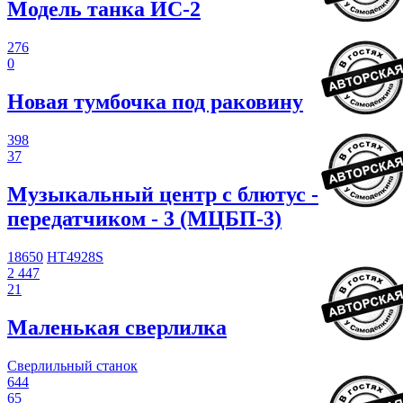
Модель танка ИС-2
276
0
Новая тумбочка под раковину
398
37
Музыкальный центр с блютус -
передатчиком - 3 (МЦБП-3)
18650
HT4928S
2 447
21
Маленькая сверлилка
Сверлильный станок
644
65