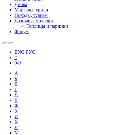
Детям
Мангалы, грили
Походы, туризм
Дачные самоделки
Теплицы и парники
Форум
ENG
РУС
#
0-9
А
Б
В
Г
Д
Е
Ж
З
И
К
Л
М