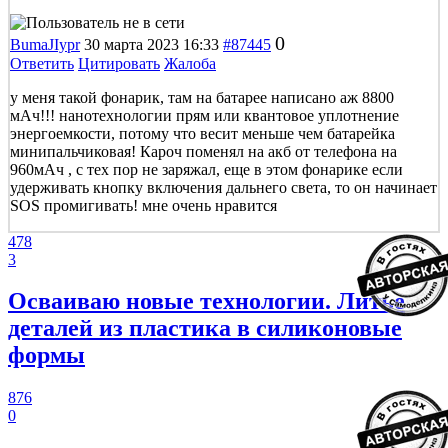
0
BumaJIypr
30 марта 2023 16:33
#87445
Ответить
Цитировать
Жалоба
у меня такой фонарик, там на батарее написано аж 8800
мАч!!! нанотехнологии прям или квантовое уплотнение
энергоемкости, потому что весит меньше чем батарейка
минипальчиковая! Кароч поменял на акб от телефона на
960мАч , с тех пор не заряжал, еще в этом фонарике если
удерживать кнопку включения дальнего света, то он начинает
SOS промигивать! мне очень нравится
478
3
Осваиваю новые технологии. Литье
деталей из пластика в силиконовые
формы
876
0