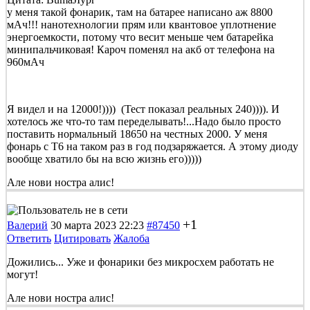
у меня такой фонарик, там на батарее написано аж 8800
мАч!!! нанотехнологии прям или квантовое уплотнение
энергоемкости, потому что весит меньше чем батарейка
минипальчиковая! Кароч поменял на акб от телефона на
960мАч
Я видел и на 12000!)))) (Тест показал реальных 240)))). И
хотелось же что-то там переделывать!...Надо было просто
поставить нормальный 18650 на честных 2000. У меня
фонарь с Т6 на таком раз в год подзаряжается. А этому диоду
вообще хватило бы на всю жизнь его)))))
Але нови ностра алис!
+1
Валерий
30 марта 2023 22:23
#87450
Ответить
Цитировать
Жалоба
Дожились... Уже и фонарики без микросхем работать не
могут!
Але нови ностра алис!