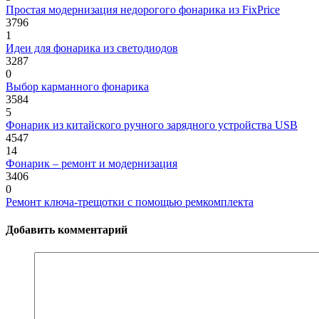
Простая модернизация недорогого фонарика из FixPrice
3796
1
Идеи для фонарика из светодиодов
3287
0
Выбор карманного фонарика
3584
5
Фонарик из китайского ручного зарядного устройства USB
4547
14
Фонарик – ремонт и модернизация
3406
0
Ремонт ключа-трещотки с помощью ремкомплекта
Добавить комментарий