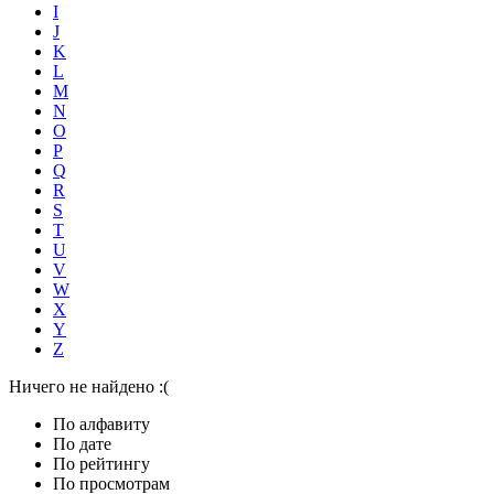
I
J
K
L
M
N
O
P
Q
R
S
T
U
V
W
X
Y
Z
Ничего не найдено :(
По алфавиту
По дате
По рейтингу
По просмотрам