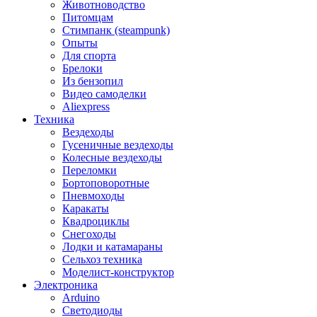
Животноводство
Питомцам
Стимпанк (steampunk)
Опыты
Для спорта
Брелоки
Из бензопил
Видео самоделки
Aliexpress
Техника
Вездеходы
Гусеничные вездеходы
Колесные вездеходы
Переломки
Бортоповоротные
Пневмоходы
Каракаты
Квадроциклы
Снегоходы
Лодки и катамараны
Сельхоз техника
Моделист-конструктор
Электроника
Arduino
Светодиоды