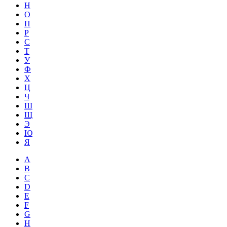
Н
О
П
Р
С
Т
У
Ф
Х
Ц
Ч
Ш
Щ
Э
Ю
Я
A
B
C
D
E
F
G
H