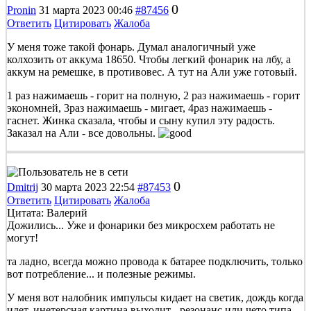
0
Pronin
31 марта 2023 00:46
#87456
Ответить
Цитировать
Жалоба
У меня тоже такой фонарь. Думал аналогичный уже
колхозить от аккума 18650. Чтобы легкий фонарик на лбу, а
аккум на ремешке, в противовес. А тут на Али уже готовый.
1 раз нажимаешь - горит на полную, 2 раз нажимаешь - горит
экономней, 3раз нажимаешь - мигает, 4раз нажимаешь -
гаснет. Жинка сказала, чтобы и сыну купил эту радость.
Заказал на Али - все довольны.
0
Dmitrij
30 марта 2023 22:54
#87453
Ответить
Цитировать
Жалоба
Цитата: Валерий
Дожились... Уже и фонарики без микросхем работать не
могут!
та ладно, всегда можно провода к батарее подключить, только
вот потребление... и полезные режимы.
У меня вот налобник импульсы кидает на светик, дождь когда
идет, инетерсная картина выходит - резонанс или чето типа