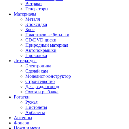
Ветряки
Генераторы
Материалы
Металл
Эпоксидка
Брос
Пластиковые бутылки
CD/DVD диски
Природный материал
Автопокрышки
Проволока
Литература
Электроника
Сделай сам
Моделист-конструктор
Строительство
Дача, сад, огород
Охота и рыбалка
Рогатки
Ружья
Пистолеты
Арбалеты
Антенны
Фонари
Ножи и мечи