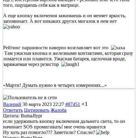
того, ощущаешь себя как в матрице.
А еще кнопку включения зажимаешь и он меняет яркость,
запоминает. А вот никаких других мигалок в нем нет
Рейтинг паршивости наверно возглавляет вот это
Там ужасная кнопка и железными контактами, которая сразу
ломается или плавится. Ужасная батарея, щелочная вроде,
заряжаемая через резистор
«Марти! Думать нужно в четырех измерениях...»
+1
Валерий
30 марта 2023 22:27
#87451
Ответить
Цитировать
Жалоба
Цитата: BumaJIypr
если удерживать кнопку включения дальнего света, то он
начинает SOS промигивать! мне очень нравится
Ну хоть раз помогло??? Заметили? Спасли?
Цитата: BumaJIypr