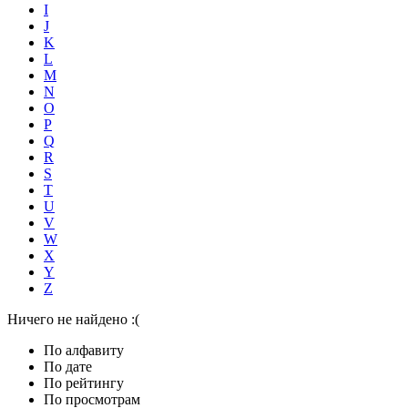
I
J
K
L
M
N
O
P
Q
R
S
T
U
V
W
X
Y
Z
Ничего не найдено :(
По алфавиту
По дате
По рейтингу
По просмотрам