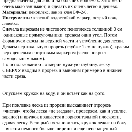
предназначены для ловли на больших водоемах. Зато места
очень мало занимают, и сделать их очень легко и дешево.
Материалы:
пеноплекс, лак из клея БФ-2/6.
Инструменты:
красный водостойкий маркер, острый нож,
линейка.
Сначала вырезаем из листового пеноплекса толщиной 3 см
одинаковые прямоугольники, срезаем один угол. Потом
формируем скосы на верхней части и углубление для лески.
Делаем вертикальную прорезь (глубже 1 см не нужно), красим
верх дешевым спиртовым маркером (я еще покрыл
самодельным лаком).
По использованию - отмерив нужную глубину, леску
СВЕРХУ вводим в прорезь и выводим примерно в нижней
части среза.
Опускаем кружок на воду, и он встает как на фото.
При поклевке леска из прорези выскакивает (прорезь
«чистая», чтобы леска «не заедала», проверяем, как и усилие,
заранее) и кружок вращается в горизонтальной плоскости,
сдавая леску. Если рыба остановилась, кружок лежит на боку
– высота немного больше ширины и еще неоснащенный