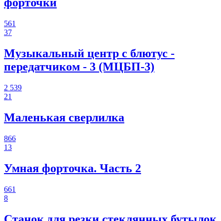
форточки
561
37
Музыкальный центр с блютус -
передатчиком - 3 (МЦБП-3)
2 539
21
Маленькая сверлилка
866
13
Умная форточка. Часть 2
661
8
Станок для резки стеклянных бутылок