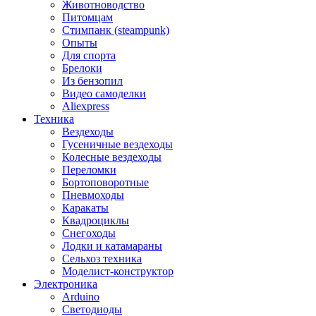
Животноводство
Питомцам
Стимпанк (steampunk)
Опыты
Для спорта
Брелоки
Из бензопил
Видео самоделки
Aliexpress
Техника
Вездеходы
Гусеничные вездеходы
Колесные вездеходы
Переломки
Бортоповоротные
Пневмоходы
Каракаты
Квадроциклы
Снегоходы
Лодки и катамараны
Сельхоз техника
Моделист-конструктор
Электроника
Arduino
Светодиоды