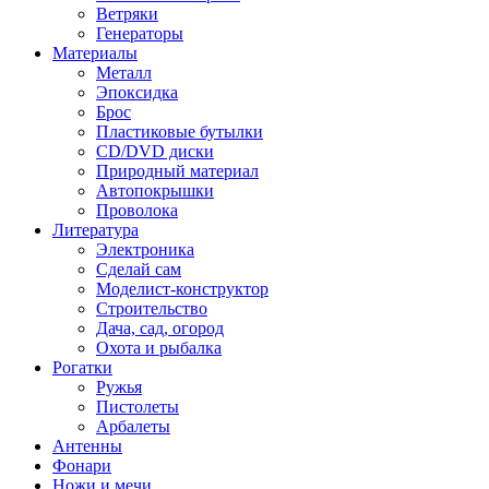
Ветряки
Генераторы
Материалы
Металл
Эпоксидка
Брос
Пластиковые бутылки
CD/DVD диски
Природный материал
Автопокрышки
Проволока
Литература
Электроника
Сделай сам
Моделист-конструктор
Строительство
Дача, сад, огород
Охота и рыбалка
Рогатки
Ружья
Пистолеты
Арбалеты
Антенны
Фонари
Ножи и мечи