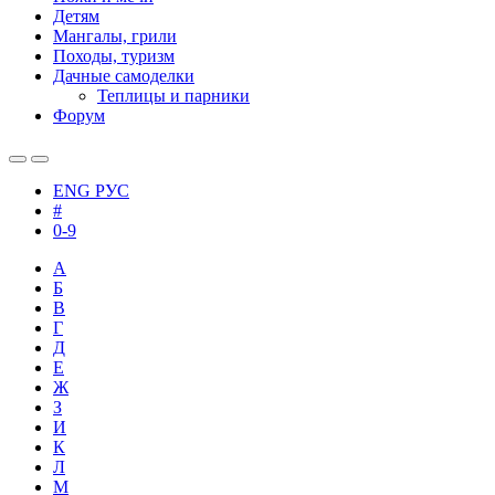
Детям
Мангалы, грили
Походы, туризм
Дачные самоделки
Теплицы и парники
Форум
ENG
РУС
#
0-9
А
Б
В
Г
Д
Е
Ж
З
И
К
Л
М