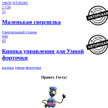
18650
HT4928S
2 539
21
Маленькая сверлилка
Сверлильный станок
699
65
Кнопка управления для Умной
форточки
кнопка
умная
форточка
Привет, Гость!