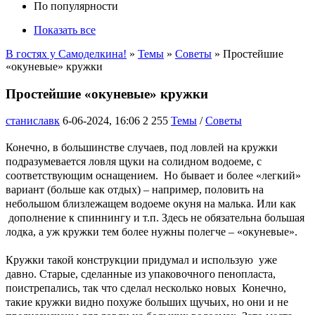
По популярности
Показать все
В гостях у Самоделкина!
»
Темы
»
Советы
» Простейшие
«окуневые» кружки
Простейшие «окуневые» кружки
станиславк
6-06-2024, 16:06
2 255
Темы
/
Советы
Конечно, в большинстве случаев, под ловлей на кружки
подразумевается ловля щуки на солидном водоеме, с
соответствующим оснащением. Но бывает и более «легкий»
вариант (больше как отдых) – например, половить на
небольшом близлежащем водоеме окуня на малька. Или как
дополнение к спиннингу и т.п. Здесь не обязательна большая
лодка, а уж кружки тем более нужны
полегче – «окуневые».
Кружки такой конструкции придумал и использую уже
давно. Старые, сделанные из упаковочного пенопласта,
поистрепались, так что сделал несколько новых
Конечно,
такие кружки видно похуже больших щучьих, но они и не