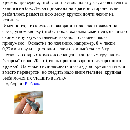
кружок проверяем, чтобы он не стоял на «пузе», а обязательно
валился на бок. Леска привязана на красной стороне, если
рыба тянет, размотав всю леску, кружок почти лежит на
«спине».
Именно то, что кружок в ожидании поклевки плавает на
срезе, углом кверху (чтобы поклевка была заметней), я считаю
своим «ноу-хау», остальное то задолго до меня было
придумано. Оснастка по желанию, например, 8 м лески
0,22мм и грузила (поставил свои съемные) около 3 гр.
Несколько старых кружков оснащены концевым грузилом-
"якорем" около 20 гр. (очень простой вариант заякоренного
кружка). Их можно использовать и со льда во время оттепели
вместо переверток, но следить надо внимательнее, крупная
рыба может их утащить в лунку.
Подборки:
Рыбалка