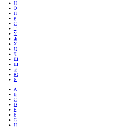
Н
О
П
Р
С
Т
У
Ф
Х
Ц
Ч
Ш
Щ
Э
Ю
Я
A
B
C
D
E
F
G
H