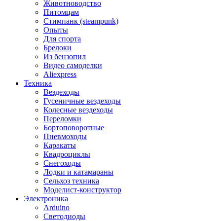
Животноводство
Питомцам
Стимпанк (steampunk)
Опыты
Для спорта
Брелоки
Из бензопил
Видео самоделки
Aliexpress
Техника
Вездеходы
Гусеничные вездеходы
Колесные вездеходы
Переломки
Бортоповоротные
Пневмоходы
Каракаты
Квадроциклы
Снегоходы
Лодки и катамараны
Сельхоз техника
Моделист-конструктор
Электроника
Arduino
Светодиоды