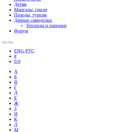
Детям
Мангалы, грили
Походы, туризм
Дачные самоделки
Теплицы и парники
Форум
ENG
РУС
#
0-9
А
Б
В
Г
Д
Е
Ж
З
И
К
Л
М