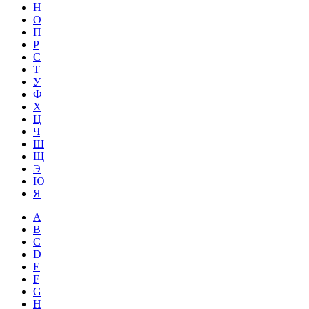
Н
О
П
Р
С
Т
У
Ф
Х
Ц
Ч
Ш
Щ
Э
Ю
Я
A
B
C
D
E
F
G
H