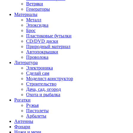
Ветряки
Генераторы
Материалы
Металл
Эпоксидка
Брос
Пластиковые бутылки
CD/DVD диски
Природный материал
Автопокрышки
Проволока
Литература
Электроника
Сделай сам
Моделист-конструктор
Строительство
Дача, сад, огород
Охота и рыбалка
Рогатки
Ружья
Пистолеты
Арбалеты
Антенны
Фонари
Ножи и мечи