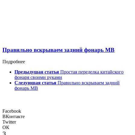
Правильно вскрываем задний фонарь MB
Подробнее
Предыдущая статья
Простая переделка китайского
фонаря своими руками
Следующая статья
Правильно вскрываем задний
фонарь MB
Facebook
ВКонтакте
Twitter
ОК
3