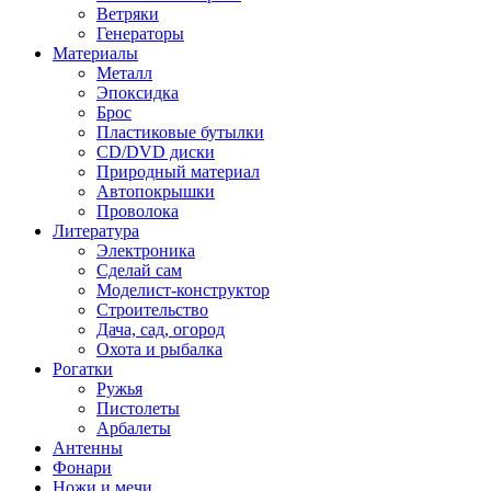
Ветряки
Генераторы
Материалы
Металл
Эпоксидка
Брос
Пластиковые бутылки
CD/DVD диски
Природный материал
Автопокрышки
Проволока
Литература
Электроника
Сделай сам
Моделист-конструктор
Строительство
Дача, сад, огород
Охота и рыбалка
Рогатки
Ружья
Пистолеты
Арбалеты
Антенны
Фонари
Ножи и мечи