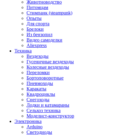
Животноводство
Питомцам
Стимпанк (steampunk)
Опыты
Для спорта
Брелоки
Из бензопил
Видео самоделки
Aliexpress
Техника
Вездеходы
Гусеничные вездеходы
Колесные вездеходы
Переломки
Бортоповоротные
Пневмоходы
Каракаты
Квадроциклы
Снегоходы
Лодки и катамараны
Сельхоз техника
Моделист-конструктор
Электроника
Arduino
Светодиоды