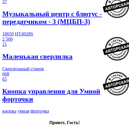
37
Музыкальный центр с блютус -
передатчиком - 3 (МЦБП-3)
18650
HT4928S
2 500
21
Маленькая сверлилка
Сверлильный станок
668
65
Кнопка управления для Умной
форточки
кнопка
умная
форточка
Привет, Гость!