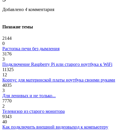
Добавлено
4
комментария
Похожие темы
2144
0
Растопка печи без дымления
3176
3
Подключение Raspberry Pi или старого ноутбука к WiFi
11325
12
Корпус для материнской платы ноутбука своими руками
4035
3
Для ленивых и не только...
7770
2
Телевизор из старого монитора
9343
40
Как подключить внешний видеовыход к компьютеру