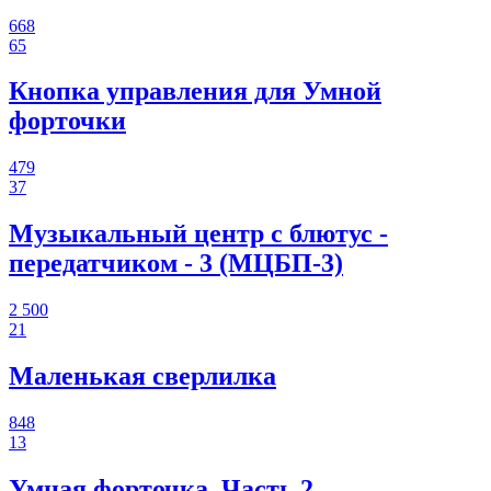
668
65
Кнопка управления для Умной
форточки
479
37
Музыкальный центр с блютус -
передатчиком - 3 (МЦБП-3)
2 500
21
Маленькая сверлилка
848
13
Умная форточка. Часть 2