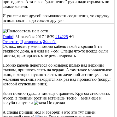
пригодится. А за такое "удлинение" руки надо отрывать по
самые колени.
И уж если нет другой возможности соединения, то скрутку
использовать надо совсем другую.
+1
Dmitrij
31 октября 2017 18:39
#14225
Ответить
Цитировать
Жалоба
Ох да... весел у меня помню кабель такой с крыши 9-ти
этажного дома, а я жил на 7-ом. Спецы что-то всегда были
заняты, приходилось мне ремонтировать.
Помню кабель перетерся об козырек прямо над верхним
этажом, пришлось лезть на чердак. А там такое мааааленькое
окно, в которое нужно залезть по железной лестнице, а эта
железная лестница находится как раз над пропастью (вокруг
которой ступеньки вниз).
Залез помню туда... а там еще страшнее. Кругом стекловата,
мусор, в полный рост не встанешь, тесно... Меня еще и
голуби напугали
Но сделал.
А спецы пришли мол и говорят, а кто это тут синей
изолентой мотал?
Еще и разозлились чето.