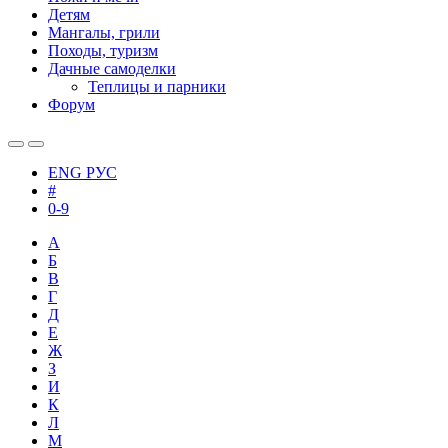
Детям
Мангалы, грили
Походы, туризм
Дачные самоделки
Теплицы и парники
Форум
ENG
РУС
#
0-9
А
Б
В
Г
Д
Е
Ж
З
И
К
Л
М