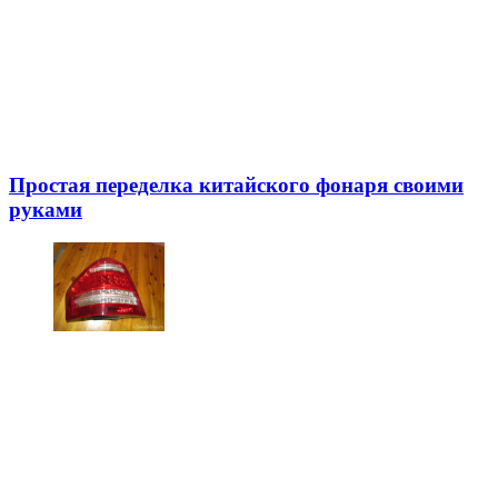
Простая переделка китайского фонаря своими
руками