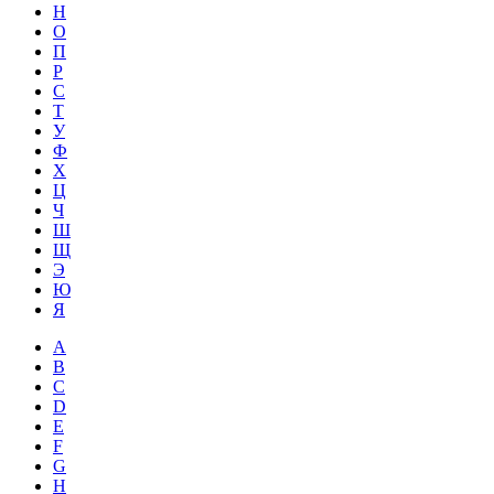
Н
О
П
Р
С
Т
У
Ф
Х
Ц
Ч
Ш
Щ
Э
Ю
Я
A
B
C
D
E
F
G
H