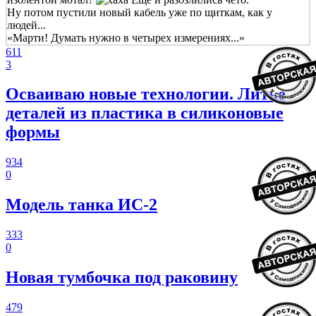
Ну потом пустили новый кабель уже по щиткам, как у
людей...
«Марти! Думать нужно в четырех измерениях...»
611
3
Осваиваю новые технологии. Литье
деталей из пластика в силиконовые
формы
934
0
Модель танка ИС-2
333
0
Новая тумбочка под раковину
479