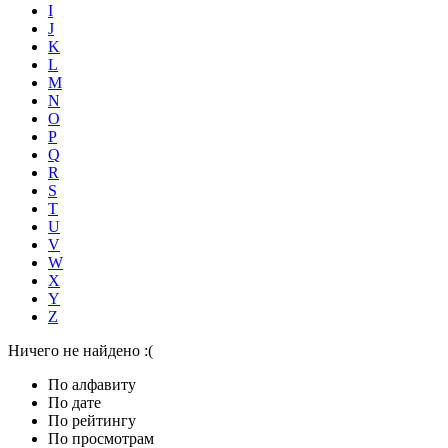
I
J
K
L
M
N
O
P
Q
R
S
T
U
V
W
X
Y
Z
Ничего не найдено :(
По алфавиту
По дате
По рейтингу
По просмотрам