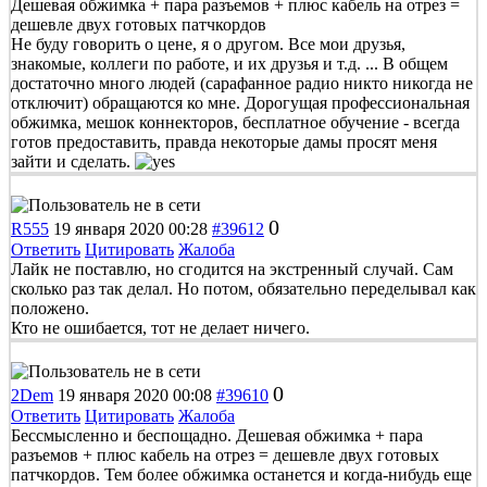
Дешевая обжимка + пара разъемов + плюс кабель на отрез =
дешевле двух готовых патчкордов
Не буду говорить о цене, я о другом. Все мои друзья,
знакомые, коллеги по работе, и их друзья и т.д. ... В общем
достаточно много людей (сарафанное радио никто никогда не
отключит) обращаются ко мне. Дорогущая профессиональная
обжимка, мешок коннекторов, бесплатное обучение - всегда
готов предоставить, правда некоторые дамы просят меня
зайти и сделать.
0
R555
19 января 2020 00:28
#39612
Ответить
Цитировать
Жалоба
Лайк не поставлю, но сгодится на экстренный случай. Сам
сколько раз так делал. Но потом, обязательно переделывал как
положено.
Кто не ошибается, тот не делает ничего.
0
2Dem
19 января 2020 00:08
#39610
Ответить
Цитировать
Жалоба
Бессмысленно и беспощадно. Дешевая обжимка + пара
разъемов + плюс кабель на отрез = дешевле двух готовых
патчкордов. Тем более обжимка останется и когда-нибудь еще