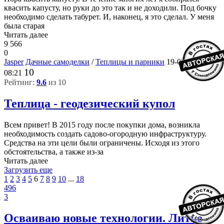
квасить капусту, но руки до это так и не доходили. Под бочку
необходимо сделать табурет. И, наконец, я это сделал. У меня
была старая
Читать далее
9 566
0
Jasper
Дачные самоделки
/
Теплицы и парники
19-03-2018,
10
08:21
Рейтинг:
9.6
из 10
Теплица - геодезический купол
Всем привет! В 2015 году после покупки дома, возникла
необходимость создать садово-огородную инфраструктуру.
Средства на эти цели были ограничены. Исходя из этого
обстоятельства, а также из-за
Читать далее
Загрузить еще
1
2
3
4
5
6
7
8
9
10
...
18
496
3
Осваиваю новые технологии. Литье