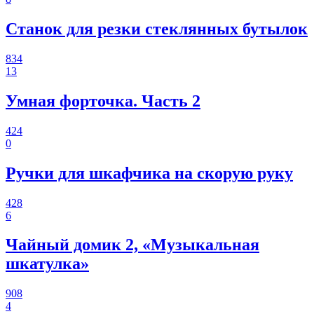
Станок для резки стеклянных бутылок
834
13
Умная форточка. Часть 2
424
0
Ручки для шкафчика на скорую руку
428
6
Чайный домик 2, «Музыкальная
шкатулка»
908
4