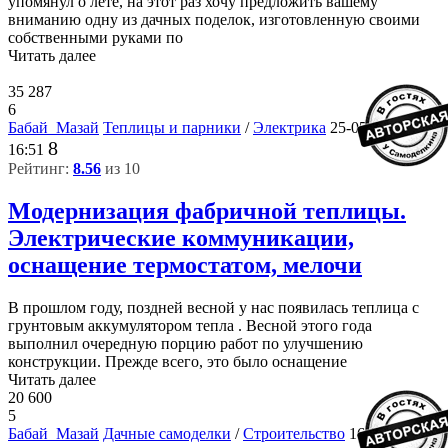
упомянул о лете, на этот раз хочу предложить вашему
вниманию одну из дачных поделок, изготовленную своими
собственными руками по
Читать далее
35 287
6
Бабай_Мазай
Теплицы и парники
/
Электрика
25-05-2018,
8
16:51
Рейтинг:
8.56
из 10
Модернизация фабричной теплицы.
Электрические коммуникации,
оснащение термостатом, мелочи
В прошлом году, поздней весной у нас появилась теплица с
грунтовым аккумулятором тепла . Весной этого года
выполнил очередную порцию работ по улучшению
конструкции. Прежде всего, это было оснащение
Читать далее
20 600
5
Бабай_Мазай
Дачные самоделки
/
Строительство
16-05-2018,