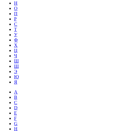
Н
О
П
Р
С
Т
У
Ф
Х
Ц
Ч
Ш
Щ
Э
Ю
Я
A
B
C
D
E
F
G
H