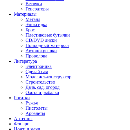
Ветряки
Генераторы
Материалы
Металл
Эпоксидка
Брос
Пластиковые бутылки
CD/DVD диски
Природный материал
Автопокрышки
Проволока
Литература
Электроника
Сделай сам
Моделист-конструктор
Строительство
Дача, сад, огород
Охота и рыбалка
Рогатки
Ружья
Пистолеты
Арбалеты
Антенны
Фонари
Ножи и мечи