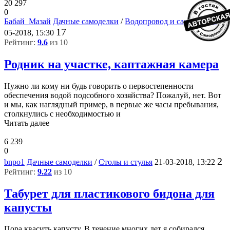
20 297
0
Бабай_Мазай
Дачные самоделки
/
Водопровод и сантехника
7-
17
05-2018, 15:30
Рейтинг:
9.6
из 10
Родник на участке, каптажная камера
Нужно ли кому ни будь говорить о первостепенности
обеспечения водой подсобного хозяйства? Пожалуй, нет. Вот
и мы, как наглядный пример, в первые же часы пребывания,
столкнулись с необходимостью и
Читать далее
6 239
0
2
bnpo1
Дачные самоделки
/
Столы и стулья
21-03-2018, 13:22
Рейтинг:
9.22
из 10
Табурет для пластикового бидона для
капусты
Пора квасить капусту. В течение многих лет я собирался