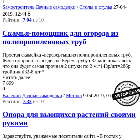
11
Sамостроитель
Дачные самоделки
/
Столы и стулья
27-04-
8
2019, 12:44
Рейтинг:
7.04
из 10
Скамья-помощник для огорода из
полипропиленовых труб
Простая скамейка -перевертыш,из полипропиленовых труб.
Жена попросила - я сделал. Берем трубу d32-мне показалось
что она будет самая прочная-2 штуки по 2 м.*143р/шт=286р.
тройник d32-8 шт.*
Читать далее
7 899
0
5
Валерий
Дачные самоделки
/
Металл
9-04-2019, 05:50
Рейтинг:
7.33
из 10
Опора для вьющихся растений своими
руками
Здравствуйте, уважаемые посетители сайта «В гостях у