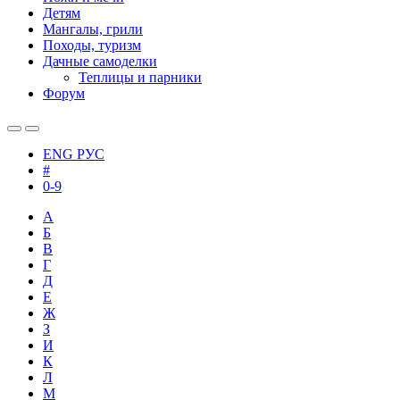
Детям
Мангалы, грили
Походы, туризм
Дачные самоделки
Теплицы и парники
Форум
ENG
РУС
#
0-9
А
Б
В
Г
Д
Е
Ж
З
И
К
Л
М