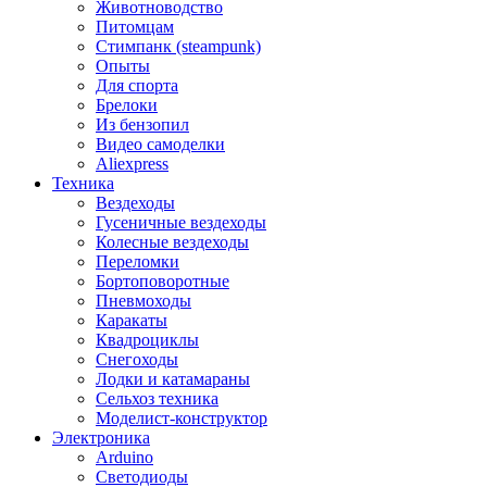
Животноводство
Питомцам
Стимпанк (steampunk)
Опыты
Для спорта
Брелоки
Из бензопил
Видео самоделки
Aliexpress
Техника
Вездеходы
Гусеничные вездеходы
Колесные вездеходы
Переломки
Бортоповоротные
Пневмоходы
Каракаты
Квадроциклы
Снегоходы
Лодки и катамараны
Сельхоз техника
Моделист-конструктор
Электроника
Arduino
Светодиоды