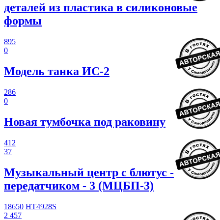
деталей из пластика в силиконовые
формы
895
0
Модель танка ИС-2
286
0
Новая тумбочка под раковину
412
37
Музыкальный центр с блютус -
передатчиком - 3 (МЦБП-3)
18650
HT4928S
2 457