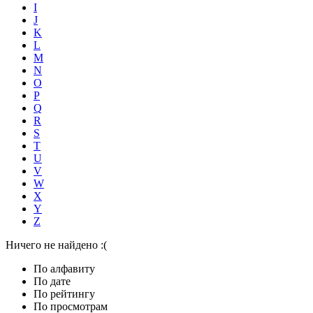
I
J
K
L
M
N
O
P
Q
R
S
T
U
V
W
X
Y
Z
Ничего не найдено :(
По алфавиту
По дате
По рейтингу
По просмотрам