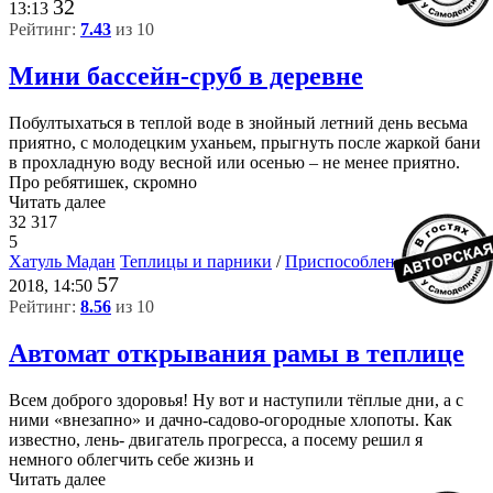
32
13:13
Рейтинг:
7.43
из 10
Мини бассейн-сруб в деревне
Побултыхаться в теплой воде в знойный летний день весьма
приятно, с молодецким уханьем, прыгнуть после жаркой бани
в прохладную воду весной или осенью – не менее приятно.
Про ребятишек, скромно
Читать далее
32 317
5
Хатуль Мадан
Теплицы и парники
/
Приспособления
15-05-
57
2018, 14:50
Рейтинг:
8.56
из 10
Автомат открывания рамы в теплице
Всем доброго здоровья! Ну вот и наступили тёплые дни, а с
ними «внезапно» и дачно-садово-огородные хлопоты. Как
известно, лень- двигатель прогресса, а посему решил я
немного облегчить себе жизнь и
Читать далее