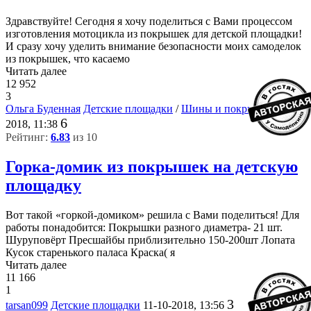
Здравствуйте! Сегодня я хочу поделиться с Вами процессом
изготовления мотоцикла из покрышек для детской площадки!
И сразу хочу уделить внимание безопасности моих самоделок
из покрышек, что касаемо
Читать далее
12 952
3
Ольга Буденная
Детские площадки
/
Шины и покрышки
1-11-
6
2018, 11:38
Рейтинг:
6.83
из 10
Горка-домик из покрышек на детскую
площадку
Вот такой «горкой-домиком» решила с Вами поделиться! Для
работы понадобится: Покрышки разного диаметра- 21 шт.
Шуруповёрт Пресшайбы приблизительно 150-200шт Лопата
Кусок старенького паласа Краска( я
Читать далее
11 166
1
3
tarsan099
Детские площадки
11-10-2018, 13:56