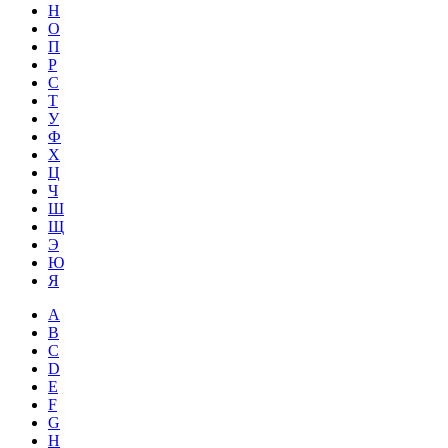
Н
О
П
Р
С
Т
У
Ф
Х
Ц
Ч
Ш
Щ
Э
Ю
Я
A
B
C
D
E
F
G
H