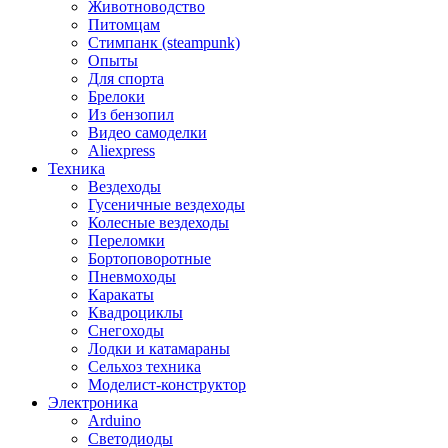
Животноводство
Питомцам
Стимпанк (steampunk)
Опыты
Для спорта
Брелоки
Из бензопил
Видео самоделки
Aliexpress
Техника
Вездеходы
Гусеничные вездеходы
Колесные вездеходы
Переломки
Бортоповоротные
Пневмоходы
Каракаты
Квадроциклы
Снегоходы
Лодки и катамараны
Сельхоз техника
Моделист-конструктор
Электроника
Arduino
Светодиоды