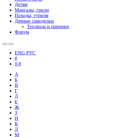
Детям
Мангалы, грили
Походы, туризм
Дачные самоделки
Теплицы и парники
Форум
ENG
РУС
#
0-9
А
Б
В
Г
Д
Е
Ж
З
И
К
Л
М