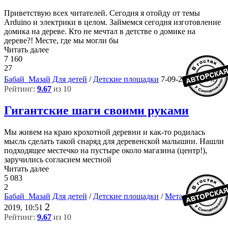
Приветствую всех читателей. Сегодня я отойду от темы
Arduino и электрики в целом. Займемся сегодня изготовление
домика на дереве. Кто не мечтал в детстве о домике на
дереве?! Месте, где мы могли бы
Читать далее
7 160
27
7
Бабай_Мазай
Для детей
/
Детские площадки
7-09-2019, 14:48
Рейтинг:
9.67
из 10
Гигантские шаги своими руками
Мы живем на краю крохотной деревни и как-то родилась
мысль сделать такой снаряд для деревенской малышни. Нашли
подходящее местечко на пустыре около магазина (центр!),
заручились согласием местной
Читать далее
5 083
2
Бабай_Мазай
Для детей
/
Детские площадки
/
Металл
6-07-
2
2019, 10:51
Рейтинг:
9.67
из 10