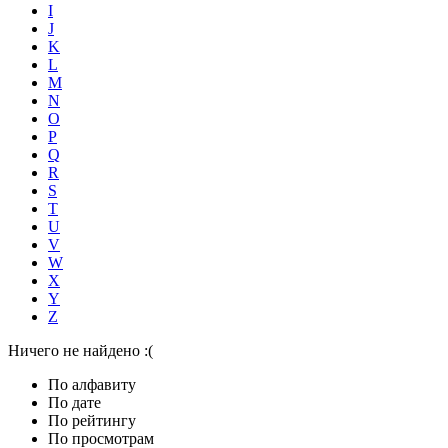
I
J
K
L
M
N
O
P
Q
R
S
T
U
V
W
X
Y
Z
Ничего не найдено :(
По алфавиту
По дате
По рейтингу
По просмотрам