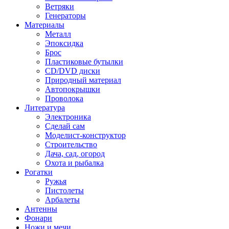
Ветряки
Генераторы
Материалы
Металл
Эпоксидка
Брос
Пластиковые бутылки
CD/DVD диски
Природный материал
Автопокрышки
Проволока
Литература
Электроника
Сделай сам
Моделист-конструктор
Строительство
Дача, сад, огород
Охота и рыбалка
Рогатки
Ружья
Пистолеты
Арбалеты
Антенны
Фонари
Ножи и мечи