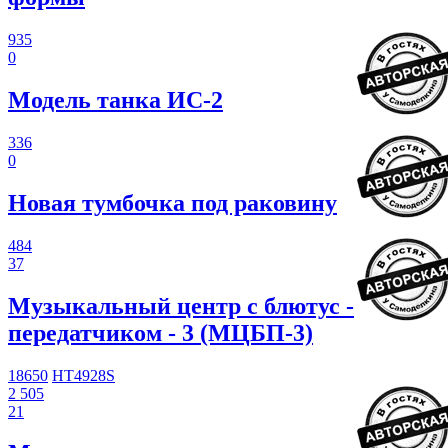
935
0
Модель танка ИС-2
336
0
Новая тумбочка под раковину
484
37
Музыкальный центр с блютус -
передатчиком - 3 (МЦБП-3)
18650
HT4928S
2 505
21