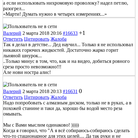
а если использовать нихромовую проволоку? надел петлю,
разогрел...
«Марти! Думать нужно в четырех измерениях...»
+1
Валерий
2 марта 2018 20:16
#16633
Ответить
Цитировать
Жалоба
Так я делал в детстве... Дед научил... Только я не использовал
никаких горючих жидкостей. Достаточно жарко горит
льняной шнурок...
..Только минус в том, что, как и на видео, добиться ровного
среза просто невозможно!!!
Але нови ностра алис!
0
Валерий
2 марта 2018 20:13
#16631
Ответить
Цитировать
Жалоба
Надо попробовать с алмазным диском, только не в руках, а в
похожей станине и таки да, хорошо бы водой место реза
омывать.
Мы с Вами мыслим одинаково! )))))
Когда я говорил, что "А я всё собираюсь-собираюсь сделать
что-то стационарное для этих целей.... Да так руки и не