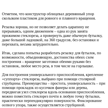
Отметим, что конструктор облицевал деревянный упор
скользким пластиком для ровного и плавного вращения.
Резалка хороша, но не позволяет делать царапину не
прерываясь, одним движением – одна из рук занята
прижимом стеклореза, а провернуть даже обычную бутылку,
даже большой ладошкой, на 360 градусов, без остановки и
перехвата, весьма затруднительно.
Итак, сделана попытка разработать резалку для бутылок, по
возможности, объединяющую, достоинства обеих схем
построения – вращение заготовки обеими руками без
остановок, любое место реза, в том числе на горлышке.
Для построения универсального приспособления, крепление
«суппорта» стеклореза, выбрано при помощи столярной
струбцины. Преимущества – простота, универсальность – при
помощи прокладок из кусочков фанеры или дерева,
передвигая узел стеклореза вдоль основания приспособления,
можно поместить стеклорез почти в любую точку бутылки,
практически перпендикулярно поверхности. Фиксирование
осевого упора, также осуществляется струбциной.