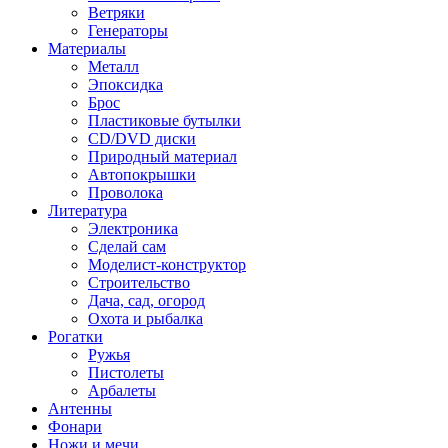
Ветряки
Генераторы
Материалы
Металл
Эпоксидка
Брос
Пластиковые бутылки
CD/DVD диски
Природный материал
Автопокрышки
Проволока
Литература
Электроника
Сделай сам
Моделист-конструктор
Строительство
Дача, сад, огород
Охота и рыбалка
Рогатки
Ружья
Пистолеты
Арбалеты
Антенны
Фонари
Ножи и мечи