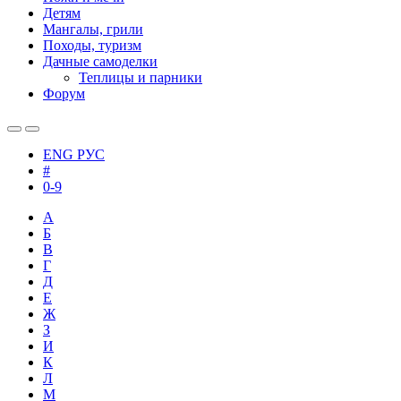
Детям
Мангалы, грили
Походы, туризм
Дачные самоделки
Теплицы и парники
Форум
ENG
РУС
#
0-9
А
Б
В
Г
Д
Е
Ж
З
И
К
Л
М