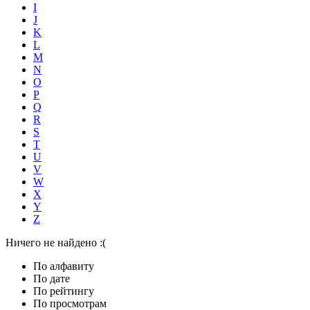
I
J
K
L
M
N
O
P
Q
R
S
T
U
V
W
X
Y
Z
Ничего не найдено :(
По алфавиту
По дате
По рейтингу
По просмотрам