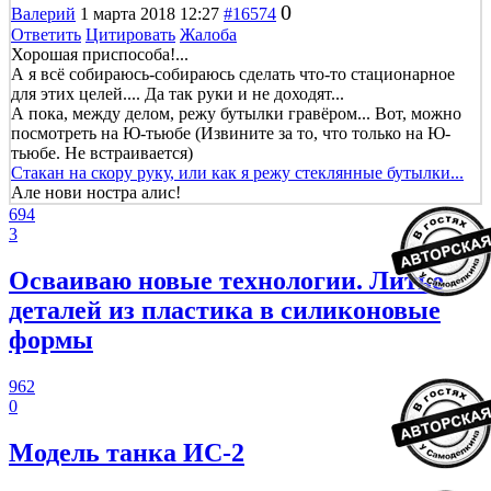
0
Валерий
1 марта 2018 12:27
#16574
Ответить
Цитировать
Жалоба
Хорошая приспособа!...
А я всё собираюсь-собираюсь сделать что-то стационарное
для этих целей.... Да так руки и не доходят...
А пока, между делом, режу бутылки гравёром... Вот, можно
посмотреть на Ю-тьюбе (Извините за то, что только на Ю-
тьюбе. Не встраивается)
Стакан на скору руку, или как я режу стеклянные бутылки...
Але нови ностра алис!
694
3
Осваиваю новые технологии. Литье
деталей из пластика в силиконовые
формы
962
0
Модель танка ИС-2