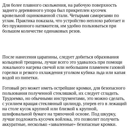
Для более плавного скольжения, на рабочую поверхность
заднего деревянного упора был прикреплен кусочек
кровельной оцинкованной стали. Четырьмя саморезами по
углам. Практика показала, что устройство неплохо работает и
без пружинного натяжителя, им удобно пользоваться при
большом количестве одинаковых резов.
После нанесения царапины, следует добиться образования
кольцевой трещины, лучше всего это удавалось при помощи
локального нагрева свечой или небольшим пламенем газовой
горелки и резкого охлаждения уголком кубика льда или капая
водой из пипетки.
Готовый рез может иметь острейшие кромки, для безопасного
пользования полученной стекляшкой, их следует сгладить.
Трудоемко, но обычными инструментами, это можно сделать,
с усилием вращая стеклянный цилиндр, уперев его в лежащий
на столе кусок крупной или близкой к крупной,
шлифовальной бумаге на тряпочной основе. Под шкурку,
лучше подложить кусочек войлока, это позволит получить
аккуратные, несколько «заваленные» безопасные кромки.