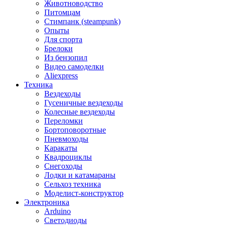
Животноводство
Питомцам
Стимпанк (steampunk)
Опыты
Для спорта
Брелоки
Из бензопил
Видео самоделки
Aliexpress
Техника
Вездеходы
Гусеничные вездеходы
Колесные вездеходы
Переломки
Бортоповоротные
Пневмоходы
Каракаты
Квадроциклы
Снегоходы
Лодки и катамараны
Сельхоз техника
Моделист-конструктор
Электроника
Arduino
Светодиоды