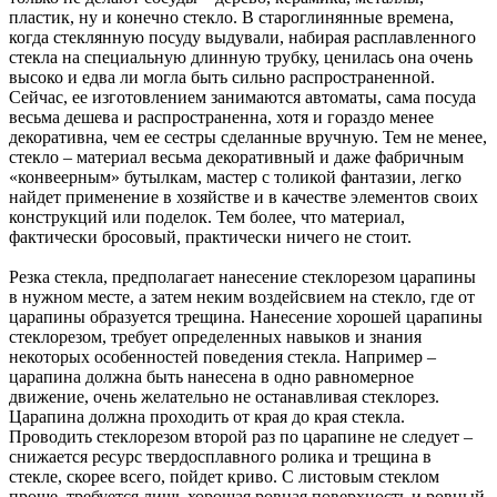
пластик, ну и конечно стекло. В староглинянные времена,
когда стеклянную посуду выдували, набирая расплавленного
стекла на специальную длинную трубку, ценилась она очень
высоко и едва ли могла быть сильно распространенной.
Сейчас, ее изготовлением занимаются автоматы, сама посуда
весьма дешева и распространенна, хотя и гораздо менее
декоративна, чем ее сестры сделанные вручную. Тем не менее,
стекло – материал весьма декоративный и даже фабричным
«конвеерным» бутылкам, мастер с толикой фантазии, легко
найдет применение в хозяйстве и в качестве элементов своих
конструкций или поделок. Тем более, что материал,
фактически бросовый, практически ничего не стоит.
Резка стекла, предполагает нанесение стеклорезом царапины
в нужном месте, а затем неким воздейсвием на стекло, где от
царапины образуется трещина. Нанесение хорошей царапины
стеклорезом, требует определенных навыков и знания
некоторых особенностей поведения стекла. Например –
царапина должна быть нанесена в одно равномерное
движение, очень желательно не останавливая стеклорез.
Царапина должна проходить от края до края стекла.
Проводить стеклорезом второй раз по царапине не следует –
снижается ресурс твердосплавного ролика и трещина в
стекле, скорее всего, пойдет криво. С листовым стеклом
проще, требуется лишь хорошая ровная поверхность и ровный