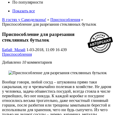
По популярности
Показать все
В гостях у Самоделкина!
»
Приспособления
»
Приспособление для разрезания стеклянных бутылок
Приспособление для разрезания
стеклянных бутылок
Бабай_Мазай
1-03-2018, 11:09
16 439
Приспособления
Добавлено
10
комментариев
Вообще говоря, любой сосуд – штуковина прямо таки
сакральная, ну и чрезвычайно полезная в хозяйстве. Не даром
у человека, задача обзавестись посудой, всегда стояла в числе
первейших, без нее никуда. К каждой коробке и посудине
относились весьма трогательно, даже несчастный глиняный
горшок, после разбития или трещины заматывали берестой и
использовали для хранения, чего ни будь сыпучего. Из чего
только не делают сосуды – дерево, керамика, металлы,