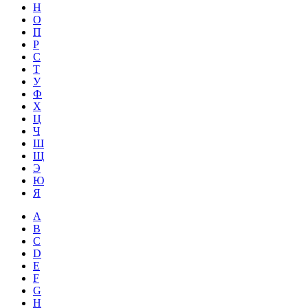
Н
О
П
Р
С
Т
У
Ф
Х
Ц
Ч
Ш
Щ
Э
Ю
Я
A
B
C
D
E
F
G
H