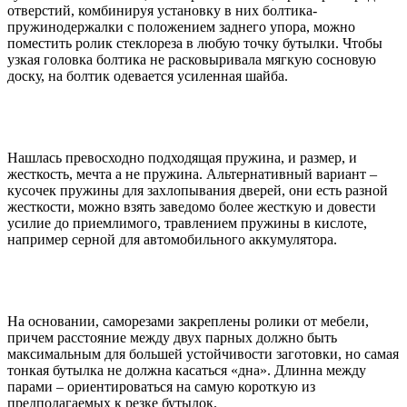
отверстий, комбинируя установку в них болтика-
пружинодержалки с положением заднего упора, можно
поместить ролик стеклореза в любую точку бутылки. Чтобы
узкая головка болтика не расковыривала мягкую сосновую
доску, на болтик одевается усиленная шайба.
Нашлась превосходно подходящая пружина, и размер, и
жесткость, мечта а не пружина. Альтернативный вариант –
кусочек пружины для захлопывания дверей, они есть разной
жесткости, можно взять заведомо более жесткую и довести
усилие до приемлимого, травлением пружины в кислоте,
например серной для автомобильного аккумулятора.
На основании, саморезами закреплены ролики от мебели,
причем расстояние между двух парных должно быть
максимальным для большей устойчивости заготовки, но самая
тонкая бутылка не должна касаться «дна». Длинна между
парами – ориентироваться на самую короткую из
предполагаемых к резке бутылок.