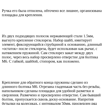
Ручка его была отпилена, обточено все лишнее, организована
площадка для крепления.
Из двух подходящих полосок нержавеющей стали 1.5мм,
выгнуто крепление стеклореза. Набор шайб, имитирует
элемент, фиксирующийся струбциной к основанию, длинный
«остаток» после стеклореза, будет использован как рычаг, с
натяжением пружиной. Сам стеклорез зажат между двух
полос, через весь набор просверлено отверстие для болтика
М6. С гайкой, шайбой, стопором, как положено.
Крепление для обратного конца пружины сделано из
длинного болтика М6. Отрезана гладенькая часть без резьбы,
напильником сделаны площадки для удобной разметки и
сверления. Размечено и просверлено отверстие. Сам бывший
болтик, пропускается сквозь доску-основание. Напротив
бутылки на колесиках, с интервалом 50мм, просверлен ряд