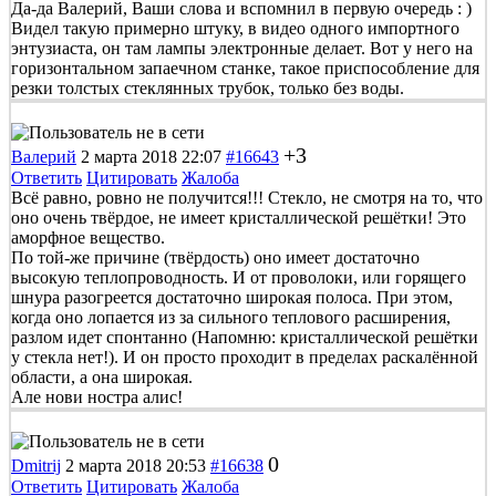
Да-да Валерий, Ваши слова и вспомнил в первую очередь : )
Видел такую примерно штуку, в видео одного импортного
энтузиаста, он там лампы электронные делает. Вот у него на
горизонтальном запаечном станке, такое приспособление для
резки толстых стеклянных трубок, только без воды.
+3
Валерий
2 марта 2018 22:07
#16643
Ответить
Цитировать
Жалоба
Всё равно, ровно не получится!!! Стекло, не смотря на то, что
оно очень твёрдое, не имеет кристаллической решётки! Это
аморфное вещество.
По той-же причине (твёрдость) оно имеет достаточно
высокую теплопроводность. И от проволоки, или горящего
шнура разогреется достаточно широкая полоса. При этом,
когда оно лопается из за сильного теплового расширения,
разлом идет спонтанно (Напомню: кристаллической решётки
у стекла нет!). И он просто проходит в пределах раскалённой
области, а она широкая.
Але нови ностра алис!
0
Dmitrij
2 марта 2018 20:53
#16638
Ответить
Цитировать
Жалоба