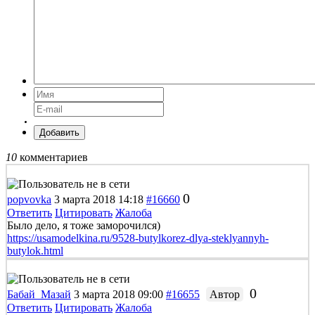
Добавить
10
комментариев
0
popvovka
3 марта 2018 14:18
#16660
Ответить
Цитировать
Жалоба
Было дело, я тоже заморочился)
https://usamodelkina.ru/9528-butylkorez-dlya-steklyannyh-
butylok.html
0
Бабай_Мазай
3 марта 2018 09:00
#16655
Автор
Ответить
Цитировать
Жалоба