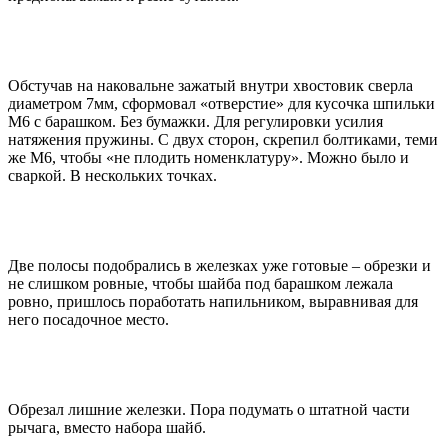
Обстучав на наковальне зажатый внутри хвостовик сверла
диаметром 7мм, сформовал «отверстие» для кусочка шпильки
М6 с барашком. Без бумажки. Для регулировки усилия
натяжения пружины. С двух сторон, скрепил болтиками, теми
же М6, чтобы «не плодить номенклатуру». Можно было и
сваркой. В нескольких точках.
Две полосы подобрались в железках уже готовые – обрезки и
не слишком ровные, чтобы шайба под барашком лежала
ровно, пришлось поработать напильником, выравнивая для
него посадочное место.
Обрезал лишние железки. Пора подумать о штатной части
рычага, вместо набора шайб.