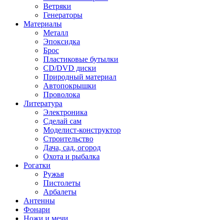
Ветряки
Генераторы
Материалы
Металл
Эпоксидка
Брос
Пластиковые бутылки
CD/DVD диски
Природный материал
Автопокрышки
Проволока
Литература
Электроника
Сделай сам
Моделист-конструктор
Строительство
Дача, сад, огород
Охота и рыбалка
Рогатки
Ружья
Пистолеты
Арбалеты
Антенны
Фонари
Ножи и мечи