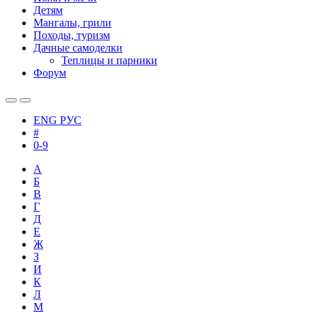
Детям
Мангалы, грили
Походы, туризм
Дачные самоделки
Теплицы и парники
Форум
ENG
РУС
#
0-9
А
Б
В
Г
Д
Е
Ж
З
И
К
Л
М