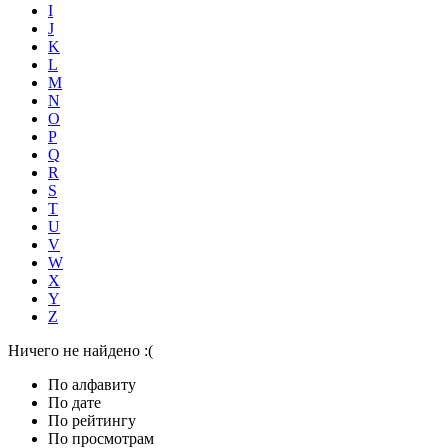
I
J
K
L
M
N
O
P
Q
R
S
T
U
V
W
X
Y
Z
Ничего не найдено :(
По алфавиту
По дате
По рейтингу
По просмотрам