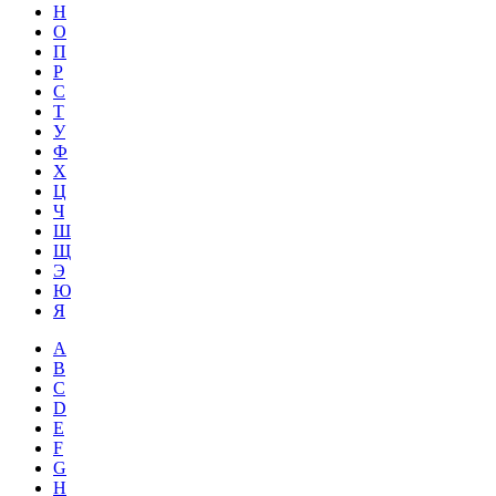
Н
О
П
Р
С
Т
У
Ф
Х
Ц
Ч
Ш
Щ
Э
Ю
Я
A
B
C
D
E
F
G
H