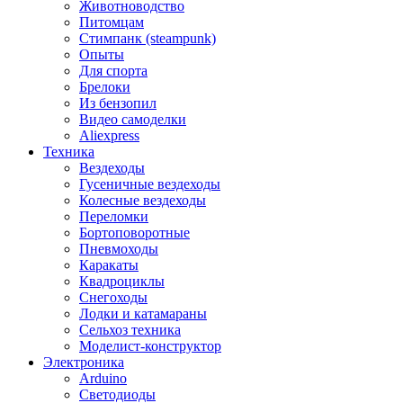
Животноводство
Питомцам
Стимпанк (steampunk)
Опыты
Для спорта
Брелоки
Из бензопил
Видео самоделки
Aliexpress
Техника
Вездеходы
Гусеничные вездеходы
Колесные вездеходы
Переломки
Бортоповоротные
Пневмоходы
Каракаты
Квадроциклы
Снегоходы
Лодки и катамараны
Сельхоз техника
Моделист-конструктор
Электроника
Arduino
Светодиоды