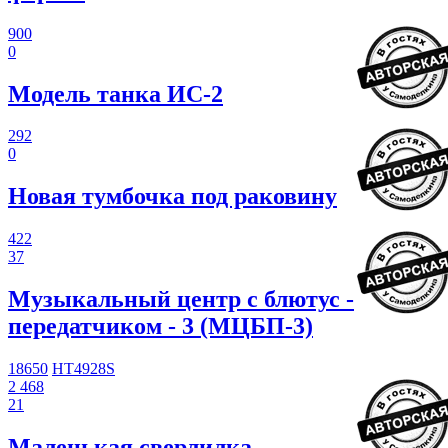
900
0
Модель танка ИС-2
292
0
Новая тумбочка под раковину
422
37
Музыкальный центр с блютус -
передатчиком - 3 (МЦБП-3)
18650
HT4928S
2 468
21
Маленькая сверлилка