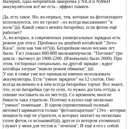
Валерий, одна неприятная заморочка у NiCd и NiMeH
аккумулятолов всё же есть - эффект памяти.
Да, есть такое. Но, во-первых, тем, которые на фотоаппарате
используются, это не грозит - их всегда высаживают "в
ноль")))). Какой смысл менять батарейки, если фотик ещё
работает?
А, во-вторых, в современных универсальных зарядках есть
режим для этого. Пробовал на дешёвой китайской "Лито-
Кала". (или как там её?)))). Батарейкам около восьми лет
было. Тэст показал 600-800 милиамперчасов. "Погонял" три
цикла - вытянул до 1900-2200. (Изначально было 2600). При
этом, тэстировал специально, на другой зарядке - вдруг
китайцы хитрые "вшили режим обманки".))))
У нас в семье уже все привыкли именно использовать
аккумуляторы. Есть "умное зарядное" на 12 слотов. Оно
всегда включено и в нём всегда батарейки торчат. Все знают,
что, если батарейки где-то сели, то нужно достать оттуда, а
севшие поставить на их место))). Со временем, многие
ёмкость таки утратили. Поэтому я купил ещё несколько
"умных" поменьше . В одном (примитивный полный
автомат) заряжаются только "фотоаппаратные" (Это - которые
мощность ещё не утратили, и которых хватает на несколько
сотен фоток со вспышкой)))), другое (о котором упоминал)
служит у меня для тестов и "лечения". И ещё я его с собой