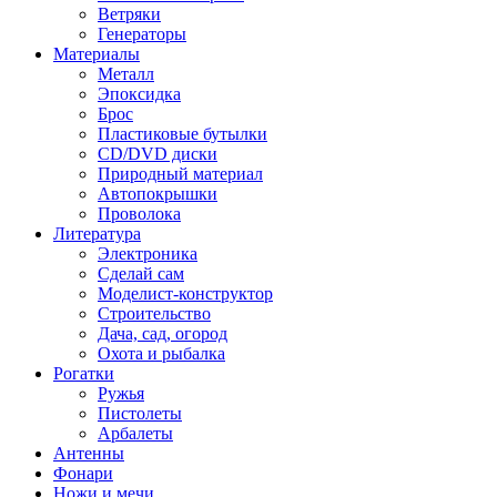
Ветряки
Генераторы
Материалы
Металл
Эпоксидка
Брос
Пластиковые бутылки
CD/DVD диски
Природный материал
Автопокрышки
Проволока
Литература
Электроника
Сделай сам
Моделист-конструктор
Строительство
Дача, сад, огород
Охота и рыбалка
Рогатки
Ружья
Пистолеты
Арбалеты
Антенны
Фонари
Ножи и мечи