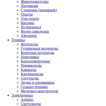
Животноводство
Питомцам
Стимпанк (steampunk)
Опыты
Для спорта
Брелоки
Из бензопил
Видео самоделки
Aliexpress
Техника
Вездеходы
Гусеничные вездеходы
Колесные вездеходы
Переломки
Бортоповоротные
Пневмоходы
Каракаты
Квадроциклы
Снегоходы
Лодки и катамараны
Сельхоз техника
Моделист-конструктор
Электроника
Arduino
Светодиоды