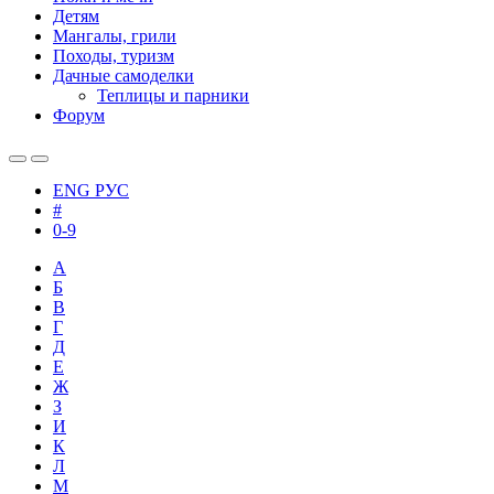
Детям
Мангалы, грили
Походы, туризм
Дачные самоделки
Теплицы и парники
Форум
ENG
РУС
#
0-9
А
Б
В
Г
Д
Е
Ж
З
И
К
Л
М