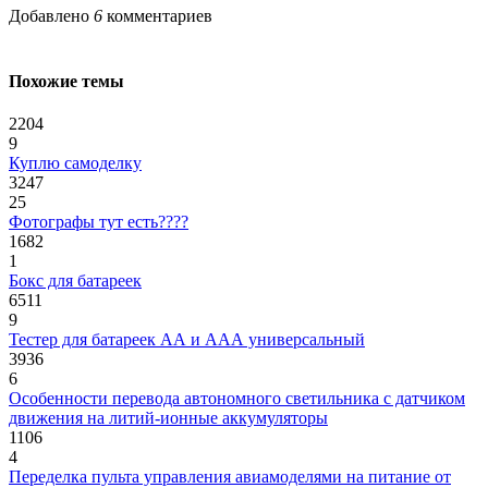
Добавлено
6
комментариев
Похожие темы
2204
9
Куплю самоделку
3247
25
Фотографы тут есть????
1682
1
Бокс для батареек
6511
9
Тестер для батареек АА и ААА универсальный
3936
6
Особенности перевода автономного светильника с датчиком
движения на литий-ионные аккумуляторы
1106
4
Переделка пульта управления авиамоделями на питание от