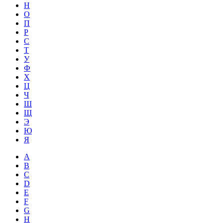
Н
О
П
Р
С
Т
У
Ф
Х
Ц
Ч
Ш
Щ
Э
Ю
Я
A
B
C
D
E
F
G
H