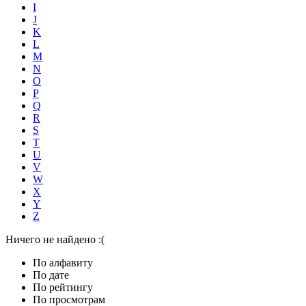
I
J
K
L
M
N
O
P
Q
R
S
T
U
V
W
X
Y
Z
Ничего не найдено :(
По алфавиту
По дате
По рейтингу
По просмотрам