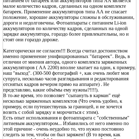
питанием от батареек или аккумуляторов типа АА является
малое количество кадров, сделанных на одном комплекте
батареек. Применение аккумуляторов типа АА не спасает
положение, хорошие аккумуляторы сложны в обслуживании,
дороги и недолговечны. Фотоаппараты с питанием Li-ion
аккумуляторов по количеству кадров, сделанных на одной
зарядке аккумулятора, гораздо более привлекательны, но и
стоят они гораздо дороже.
Категорически не согласен!!! Всегда считал достоинством
именно применение унифицированных "батареек". Ведь, в
отличии от мнения автора, одного комплекта заряженных
аккумуляторов ( АА 2200) вполне хватает на один, к примеру,
наш "выход". (300-500 фотографий +, как очень любит моя
супруга, несколько часов разглядывания и редактирования
отснятых кадров вечером прямо на аппарате) . Не
представляю, какие объёмы ему нужны?!!!!).
В то-же время, это позволяет "сыпануть в карман" ещё
несколько заряженных комплектов (Что очень удобно, к
примеру, если путешествуешь за границей, и не хочется
возить с собой зарядку и морочиться с этим).
Есть опыт использования и фотоаппарата с "собственным"
литиевым аккумулятором... Избавились от него именно по
этой причине - очень неудобно то, что нужно постоянно
следить за тем, чтобы он был заряжен! (В то время, как