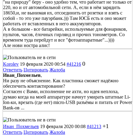
"на природу" беру - оно удобно тем, что работает не только от
220, но и от автомобильной сети. А, если в нём зарядить
18650,и, не вынимая их, отсоединить от розетки и взять с
собой - то это уже пауэрбанк.))) Там ЮСБ есть и оно может
работать от вставленных в него аккумуляторов.
А в большом - все батарейки, используемые для фонариков,
пультов, часов, ёлочных гирлянд и прочих тонометров. Со
временем туда перейдут и все "фотоаппаратные"...))))
Але нови ностра алис!
0
Korolev
19 февраля 2020 00:54
#41216
Ответить
Цитировать
Жалоба
Иван_Похмельев
,
Ни разу не объяснение. Как пластинка сможет надёжно
обеспечить контактирование?
Согласен с Вами, исполнение не ахти, но идея неплоха,
думаю когда на моей аппаратуре начнут умирать штатные Li-
Ion-ки, врезать (где нет) miсro-USB разъёмы и питать от Power
Bank-ов ...
+1
Иван_Похмельев
19 февраля 2020 00:08
#41213
Ответить
Цитировать
Жалоба