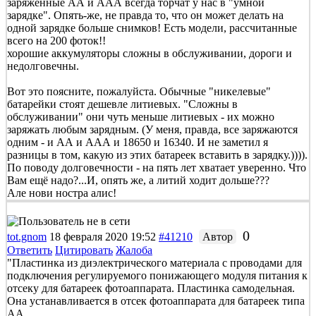
заряженные АА и ААА всегда торчат у нас в "умной
зарядке". Опять-же, не правда то, что он может делать на
одной зарядке больше снимков! Есть модели, рассчитанные
всего на 200 фоток!!
хорошие аккумуляторы сложны в обслуживании, дороги и
недолговечны.
Вот это поясните, пожалуйста. Обычные "никелевые"
батарейки стоят дешевле литиевых. "Сложны в
обслуживании" они чуть меньше литиевых - их можно
заряжать любым зарядным. (У меня, правда, все заряжаются
одним - и АА и ААА и 18650 и 16340. И не заметил я
разницы в том, какую из этих батареек вставить в зарядку.)))).
По поводу долговечности - на пять лет хватает уверенно. Что
Вам ещё надо?...И, опять же, а литий ходит дольше???
Але нови ностра алис!
0
tot.gnom
18 февраля 2020 19:52
#41210
Автор
Ответить
Цитировать
Жалоба
"Пластинка из диэлектрического материала с проводами для
подключения регулируемого понижающего модуля питания к
отсеку для батареек фотоаппарата. Пластинка самодельная.
Она устанавливается в отсек фотоаппарата для батареек типа
АА.