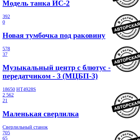
Модель танка ИС-2
392
0
Новая тумбочка под раковину
578
37
Музыкальный центр с блютус -
передатчиком - 3 (МЦБП-3)
18650
HT4928S
2 562
21
Маленькая сверлилка
Сверлильный станок
705
65