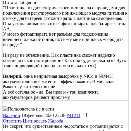
Цитата: tot.gnom
"Пластинка из диэлектрического материала с проводами для
подключения регулируемого понижающего модуля питания к
отсеку для батареек фотоаппарата. Пластинка самодельная.
Она устанавливается в отсек фотоаппарата для батареек типа
АА.
У моего фотоаппарата нет разъёма для подключения
внешнего блока питания, поэтому мне пришлось «городить
огород»."
Ни разу не объяснение. Как пластинка сможет надёжно
обеспечить контактирование? Как она будет держаться? Чуть
задел подводящий провод - и она вывалится.((
Валерий
, одна неприятная заморочка у NiCd и NiMeH
аккумулятолов всё же есть - эффект памяти. И удельная
ёмкость у литиевых выше.
А всё остальное - да, Вы правы - три комплекта
аккумуляторов решают проблему.
+1
Валерий
18 февраля 2020 22:38
#41211
Ответить
Цитировать
Жалоба
Не секрет, что существенным недостатком фотоаппаратов с