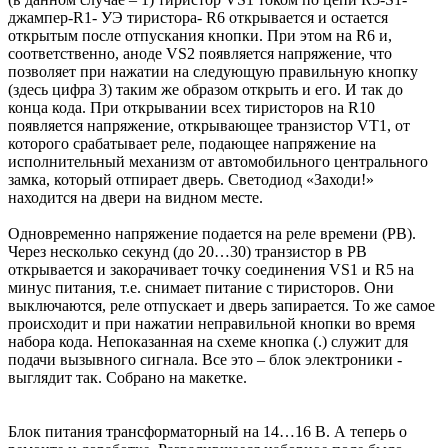
джампер-R1- УЭ тиристора- R6 открывается и остается
открытым после отпускания кнопки. При этом на R6 и,
соответственно, аноде VS2 появляется напряжение, что
позволяет при нажатии на следующую правильную кнопку
(здесь цифра 3) таким же образом открыть и его. И так до
конца кода. При открывании всех тиристоров на R10
появляется напряжение, открывающее транзистор VТ1, от
которого срабатывает реле, подающее напряжение на
исполнительный механизм от автомобильного центрального
замка, который отпирает дверь. Светодиод «Заходи!»
находится на двери на видном месте.
Одновременно напряжение подается на реле времени (РВ).
Через несколько секунд (до 20…30) транзистор в РВ
открывается и закорачивает точку соединения VS1 и R5 на
минус питания, т.е. снимает питание с тиристоров. Они
выключаются, реле отпускает и дверь запирается. То же самое
происходит и при нажатии неправильной кнопки во время
набора кода. Непоказанная на схеме кнопка (.) служит для
подачи вызывного сигнала. Все это – блок электроники -
выглядит так. Собрано на макетке.
Блок питания трансформаторный на 14…16 В. А теперь о