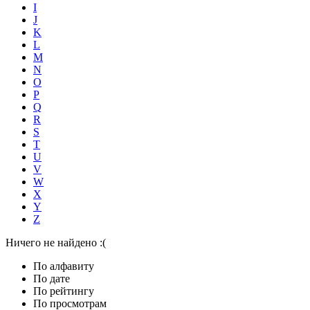
I
J
K
L
M
N
O
P
Q
R
S
T
U
V
W
X
Y
Z
Ничего не найдено :(
По алфавиту
По дате
По рейтингу
По просмотрам