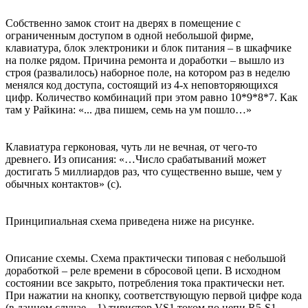
Собственно замок стоит на дверях в помещение с
ограниченным доступом в одной небольшой фирме,
клавиатура, блок электроники и блок питания – в шкафчике
на полке рядом. Причина ремонта и доработки – вышло из
строя (развалилось) наборное поле, на котором раз в неделю
менялся код доступа, состоящий из 4-х неповторяющихся
цифр. Количество комбинаций при этом равно 10*9*8*7. Как
там у Райкина: «... два пишем, семь на ум пошло…»
Клавиатура герконовая, чуть ли не вечная, от чего-то
древнего. Из описания: «…Число срабатываний может
достигать 5 миллиардов раз, что существенно выше, чем у
обычных контактов» (с).
Принципиальная схема приведена ниже на рисунке.
Описание схемы. Схема практически типовая с небольшой
доработкой – реле времени в сбросовой цепи. В исходном
состоянии все закрыто, потребления тока практически нет.
При нажатии на кнопку, соответствующую первой цифре кода
(в данном случае – 1) тиристор VS1 током по цепи R5-S1-