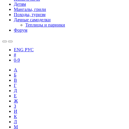
Детям
Мангалы, грили
Походы, туризм
Дачные самоделки
Теплицы и парники
Форум
ENG
РУС
#
0-9
А
Б
В
Г
Д
Е
Ж
З
И
К
Л
М