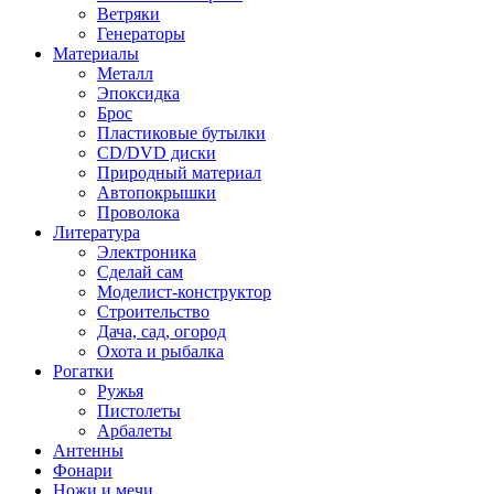
Ветряки
Генераторы
Материалы
Металл
Эпоксидка
Брос
Пластиковые бутылки
CD/DVD диски
Природный материал
Автопокрышки
Проволока
Литература
Электроника
Сделай сам
Моделист-конструктор
Строительство
Дача, сад, огород
Охота и рыбалка
Рогатки
Ружья
Пистолеты
Арбалеты
Антенны
Фонари
Ножи и мечи