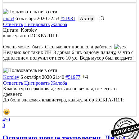
+3
ino53
6 октября 2020 22:53
#51981
Автор
Ответить
Цитировать
Жалоба
Цитата: Korolev
калькулятор ИСКРА-111Т:
Очень может быть. Сколько лет прошло, и работает
Недавно вот таких ИН-8 добыл 6 шт. одному пацану, за что с
удивлением получил от него 10 у.е. Ведь мусор был когда-то!
+4
Korolev
6 октября 2020 21:40
#51977
Ответить
Цитировать
Жалоба
Клавиатура герконовая, чуть ли не вечная, от чего-то
древнего
До боли знакомая клавиатура, калькулятор ИСКРА-111Т:
450
3
Осваиваю новые технологии. Литье