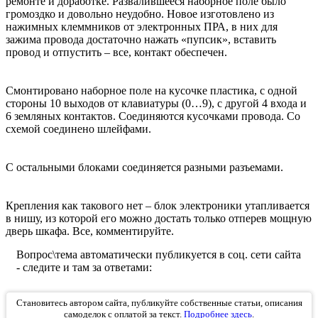
ремонте и доработке. Развалившееся наборное поле было
громоздко и довольно неудобно. Новое изготовлено из
нажимных клеммников от электронных ПРА, в них для
зажима провода достаточно нажать «пупсик», вставить
провод и отпустить – все, контакт обеспечен.
Смонтировано наборное поле на кусочке пластика, с одной
стороны 10 выходов от клавиатуры (0…9), с другой 4 входа и
6 земляных контактов. Соединяются кусочками провода. Со
схемой соединено шлейфами.
С остальными блоками соединяется разными разъемами.
Крепления как такового нет – блок электроники утапливается
в нишу, из которой его можно достать только отперев мощную
дверь шкафа. Все, комментируйте.
Вопрос\тема автоматически публикуется в соц. сети сайта
- следите и там за ответами:
Становитесь автором сайта, публикуйте собственные статьи, описания
самоделок с оплатой за текст.
Подробнее здесь
.