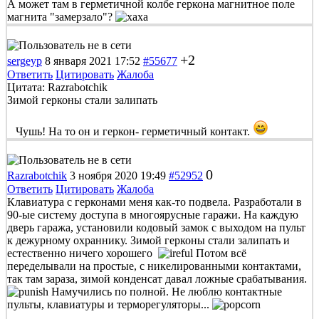
А может там в герметичной колбе геркона магнитное поле
магнита "замерзало"?
+2
sergeyp
8 января 2021 17:52
#55677
Ответить
Цитировать
Жалоба
Цитата: Razrabotchik
Зимой герконы стали залипать
Чушь! На то он и геркон- герметичный контакт.
0
Razrabotchik
3 ноября 2020 19:49
#52952
Ответить
Цитировать
Жалоба
Клавиатура с герконами меня как-то подвела. Разработали в
90-ые систему доступа в многоярусные гаражи. На каждую
дверь гаража, установили кодовый замок с выходом на пульт
к дежурному охраннику. Зимой герконы стали залипать и
естественно ничего хорошего
Потом всё
переделывали на простые, с никелированными контактами,
так там зараза, зимой конденсат давал ложные срабатывания.
Намучились по полной. Не люблю контактные
пульты, клавиатуры и терморегуляторы...