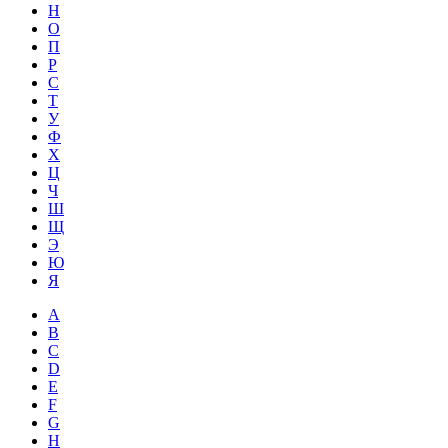
Н
О
П
Р
С
Т
У
Ф
Х
Ц
Ч
Ш
Щ
Э
Ю
Я
A
B
C
D
E
F
G
H