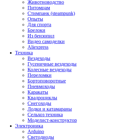
Животноводство
Питомцам
Стимпанк (steampunk)
Опыты
Для спорта
Брелоки
Из бензопил
Видео самоделки
Aliexpress
Техника
Вездеходы
Гусеничные вездеходы
Колесные вездеходы
Переломки
Бортоповоротные
Пневмоходы
Каракаты
Квадроциклы
Снегоходы
Лодки и катамараны
Сельхоз техника
Моделист-конструктор
Электроника
Arduino
Светодиоды