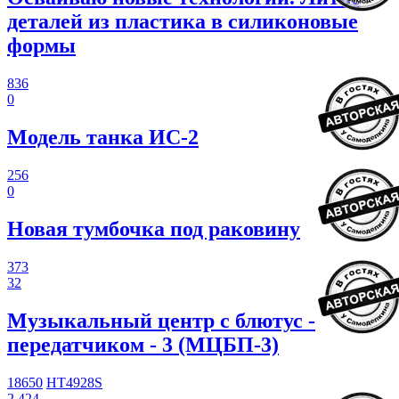
деталей из пластика в силиконовые
формы
836
0
Модель танка ИС-2
256
0
Новая тумбочка под раковину
373
32
Музыкальный центр с блютус -
передатчиком - 3 (МЦБП-3)
18650
HT4928S
2 424