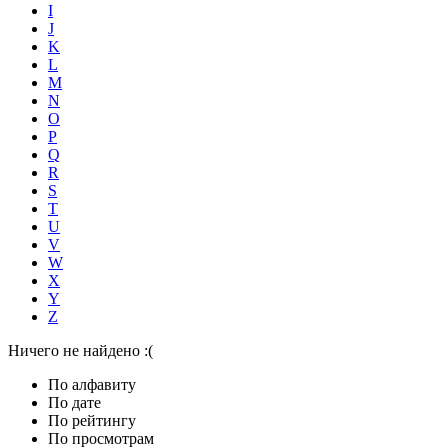
I
J
K
L
M
N
O
P
Q
R
S
T
U
V
W
X
Y
Z
Ничего не найдено :(
По алфавиту
По дате
По рейтингу
По просмотрам