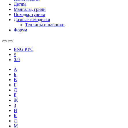
Детям
Мангалы, грили
Походы, туризм
Дачные самоделки
Теплицы и парники
Форум
ENG
РУС
#
0-9
А
Б
В
Г
Д
Е
Ж
З
И
К
Л
М