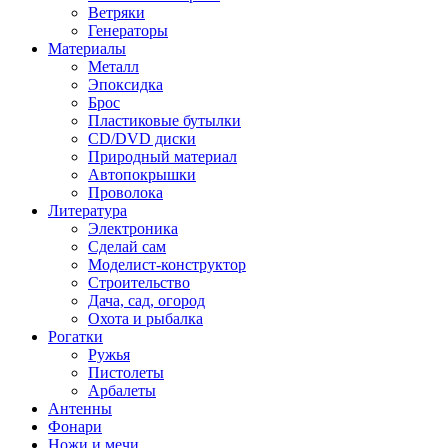
Ветряки
Генераторы
Материалы
Металл
Эпоксидка
Брос
Пластиковые бутылки
CD/DVD диски
Природный материал
Автопокрышки
Проволока
Литература
Электроника
Сделай сам
Моделист-конструктор
Строительство
Дача, сад, огород
Охота и рыбалка
Рогатки
Ружья
Пистолеты
Арбалеты
Антенны
Фонари
Ножи и мечи