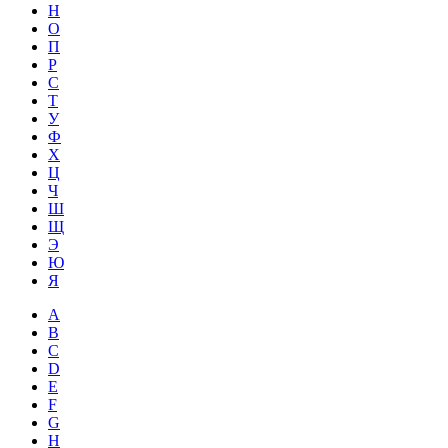
Н
О
П
Р
С
Т
У
Ф
Х
Ц
Ч
Ш
Щ
Э
Ю
Я
A
B
C
D
E
F
G
H