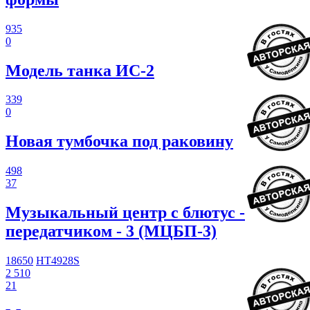
935
0
Модель танка ИС-2
339
0
Новая тумбочка под раковину
498
37
Музыкальный центр с блютус -
передатчиком - 3 (МЦБП-3)
18650
HT4928S
2 510
21