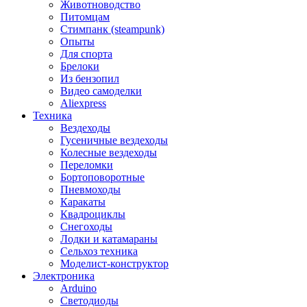
Животноводство
Питомцам
Стимпанк (steampunk)
Опыты
Для спорта
Брелоки
Из бензопил
Видео самоделки
Aliexpress
Техника
Вездеходы
Гусеничные вездеходы
Колесные вездеходы
Переломки
Бортоповоротные
Пневмоходы
Каракаты
Квадроциклы
Снегоходы
Лодки и катамараны
Сельхоз техника
Моделист-конструктор
Электроника
Arduino
Светодиоды