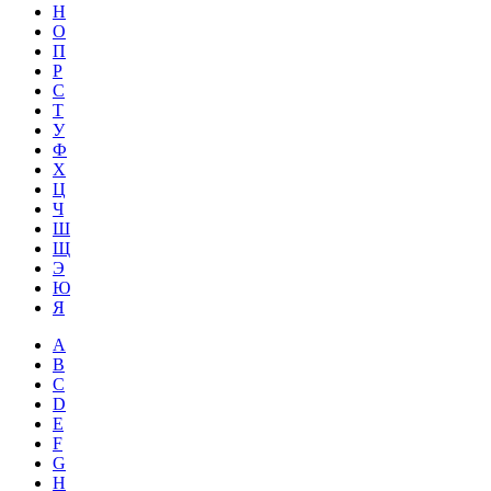
Н
О
П
Р
С
Т
У
Ф
Х
Ц
Ч
Ш
Щ
Э
Ю
Я
A
B
C
D
E
F
G
H