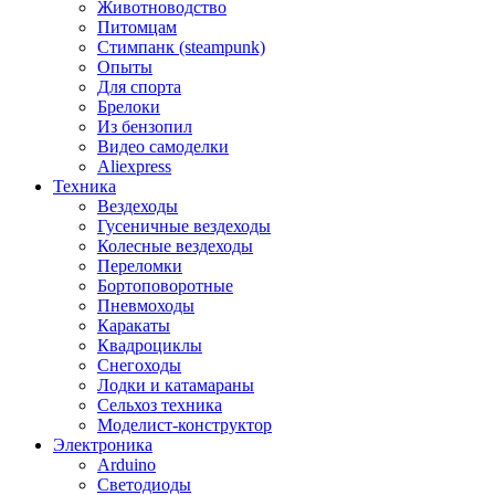
Животноводство
Питомцам
Стимпанк (steampunk)
Опыты
Для спорта
Брелоки
Из бензопил
Видео самоделки
Aliexpress
Техника
Вездеходы
Гусеничные вездеходы
Колесные вездеходы
Переломки
Бортоповоротные
Пневмоходы
Каракаты
Квадроциклы
Снегоходы
Лодки и катамараны
Сельхоз техника
Моделист-конструктор
Электроника
Arduino
Светодиоды