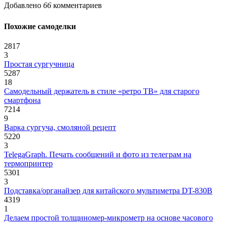
Добавлено
66
комментариев
Похожие самоделки
2817
3
Простая сургучница
5287
18
Самодельный держатель в стиле «ретро ТВ» для старого
смартфона
7214
9
Варка сургуча, смоляной рецепт
5220
3
TelegaGraph. Печать сообщений и фото из телеграм на
термопринтер
5301
3
Подставка/органайзер для китайского мультиметра DT-830B
4319
1
Делаем простой толщиномер-микрометр на основе часового