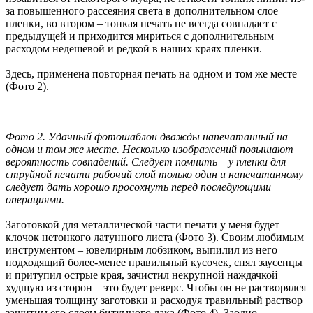
за повышенного рассеяния света в дополнительном слое
пленки, во втором – тонкая печать не всегда совпадает с
предыдущей и приходится мириться с дополнительным
расходом недешевой и редкой в наших краях пленки.
Здесь, применена повторная печать на одном и том же месте
(Фото 2).
Фото 2. Удачный фотошаблон дважды напечатанный на
одном и том же месте. Несколько изображений повышают
вероятность совпадений. Следует помнить – у пленки для
струйной печати рабочий слой только один и напечатанному
следует дать хорошо просохнуть перед последующими
операциями.
Заготовкой для металлической части печати у меня будет
клочок нетонкого латунного листа (Фото 3). Своим любимым
инструментом – ювелирным лобзиком, выпилил из него
подходящий более-менее правильный кусочек, снял заусенцы
и притупил острые края, зачистил некрупной наждачкой
худшую из сторон – это будет реверс. Чтобы он не растворялся
уменьшая толщину заготовки и расходуя травильный раствор
защитим его слоем битумного лака (Фото 4). Заодно