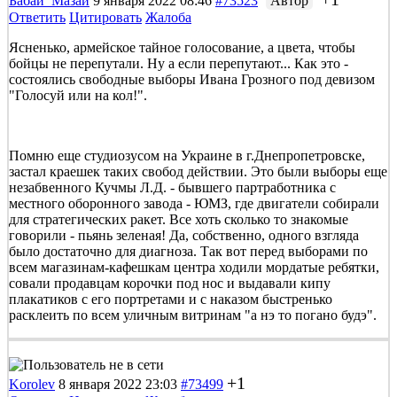
Бабай_Мазай
9 января 2022 08:46
#73523
Автор
Ответить
Цитировать
Жалоба
Ясненько, армейское тайное голосование, а цвета, чтобы
бойцы не перепутали. Ну а если перепутают... Как это -
состоялись свободные выборы Ивана Грозного под девизом
"Голосуй или на кол!".
Помню еще студиозусом на Украине в г.Днепропетровске,
застал краешек таких свобод действии. Это были выборы еще
незабвенного Кучмы Л.Д. - бывшего партработника с
местного оборонного завода - ЮМЗ, где двигатели собирали
для стратегических ракет. Все хоть сколько то знакомые
говорили - пьянь зеленая! Да, собственно, одного взгляда
было достаточно для диагноза. Так вот перед выборами по
всем магазинам-кафешкам центра ходили мордатые ребятки,
совали продавцам корочки под нос и выдавали кипу
плакатиков с его портретами и с наказом быстренько
расклеить по всем уличным витринам "а нэ то погано будэ".
+1
Korolev
8 января 2022 23:03
#73499