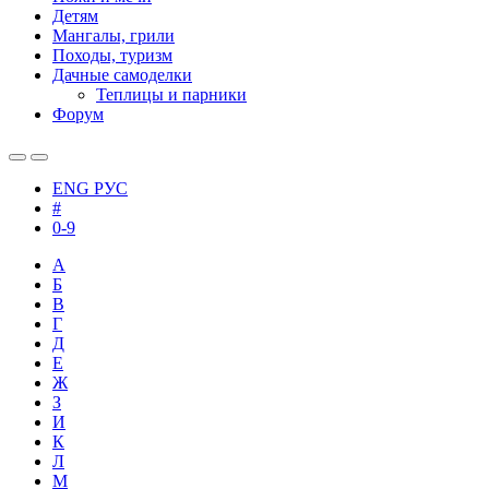
Детям
Мангалы, грили
Походы, туризм
Дачные самоделки
Теплицы и парники
Форум
ENG
РУС
#
0-9
А
Б
В
Г
Д
Е
Ж
З
И
К
Л
М