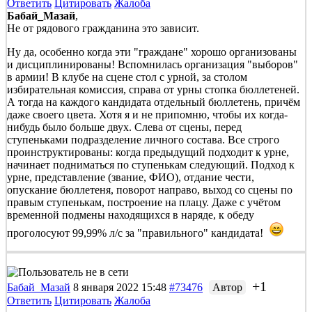
Ответить
Цитировать
Жалоба
Бабай_Мазай
,
Не от рядового гражданина это зависит.
Ну да, особенно когда эти "граждане" хорошо организованы
и дисциплинированы! Вспомнилась организация "выборов"
в армии! В клубе на сцене стол с урной, за столом
избирательная комиссия, справа от урны стопка бюллетеней.
А тогда на каждого кандидата отдельный бюллетень, причём
даже своего цвета. Хотя я и не припомню, чтобы их когда-
нибудь было больше двух. Слева от сцены, перед
ступеньками подразделение личного состава. Все строго
проинструктированы: когда предыдущий подходит к урне,
начинает подниматься по ступенькам следующий. Подход к
урне, представление (звание, ФИО), отдание чести,
опускание бюллетеня, поворот направо, выход со сцены по
правым ступенькам, построение на плацу. Даже с учётом
временной подмены находящихся в наряде, к обеду
проголосуют 99,99% л/с за "правильного" кандидата!
+1
Бабай_Мазай
8 января 2022 15:48
#73476
Автор
Ответить
Цитировать
Жалоба