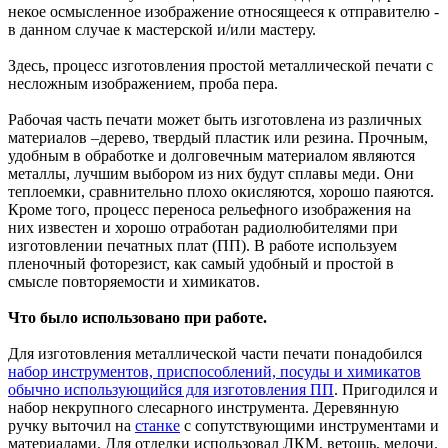
некое осмысленное изображение относящееся к отправителю -
в данном случае к мастерской и/или мастеру.
Здесь, процесс изготовления простой металлической печати с
несложным изображением, проба пера.
Рабочая часть печати может быть изготовлена из различных
материалов –дерево, твердый пластик или резина. Прочным,
удобным в обработке и долговечным материалом являются
металлы, лучшим выбором из них будут сплавы меди. Они
теплоемки, сравнительно плохо окисляются, хорошо паяются.
Кроме того, процесс переноса рельефного изображения на
них известен и хорошо отработан радиолюбителями при
изготовлении печатных плат (ПП). В работе используем
пленочный фоторезист, как самый удобный и простой в
смысле повторяемости и химикатов.
Что было использовано при работе.
Для изготовления металлической части печати понадобился
набор инструментов, приспособлений, посуды и химикатов
обычно использующийся для изготовления ПП
. Пригодился и
набор некрупного слесарного инструмента. Деревянную
ручку выточил на
станке
с сопутствующими инструментами и
материалами. Для отделки использовал ЛКМ, ветошь, мелочи.