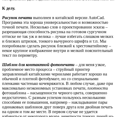
К делу.
Рисунок печати
выполнен в китайской версии AutoCad.
Программа эта хороша универсальностью и возможностью
точной печати. Несколько слов о проектировании эскиза –
разрешающая способность рисунка на готовом сургучном
оттиске не так уж и велика – лучше избегать слишком мелких
и близких штрихов, тонкого вычурного шрифта и т.п. Мы
попробовали сделать рисунок близкий к хрестоматийному –
некое крупное изображение внутри и мелкий пояснительный
текст по периметру.
Шаблон для контактной фотопечати
– для меня узкое,
проблемное место процесса – струйный принтер
заправленный китайскими чернилами работает хорошо на
обычной и плотной фотобумаге, но со специальными
пленками частенько кочевряжится. В любом случае, даже при
максимально неэкономных установках печати,
плотности
фотошаблона – насыщенности черного цвета, совершенно
недостаточно. С разным успехом пользуюсь несколькими
способами ее повышения, например – накладывание пары
одинаковых шаблонов друг поверх друга или двойная печать
на одном и том же месте. В первом случае не удается
избавиться от некоторого муара, нечеткости тонких линий из-