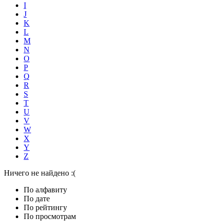
I
J
K
L
M
N
O
P
Q
R
S
T
U
V
W
X
Y
Z
Ничего не найдено :(
По алфавиту
По дате
По рейтингу
По просмотрам