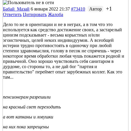
+1
Бабай_Мазай
6 января 2022 21:37
#73410
Автор
Ответить
Цитировать
Жалоба
Дело то не в ориентации и не в неграх, а в том что это
используется как средство достижение своих, а застарелый
цинизм подсказывает - весьма корыстных и/или
эгоистичных, целей неких индивидуумов. А всеобщей
истерии трудно противостоять в одиночку при любой
степени здравомыслия, голову в песок не спрячешь - через
некоторое время обработки любая чушь покажется родной и
привычной. Оно хорошо чувствовать себя санитаром в
дурдоме, со стороны то, а не дай бог "партия и
правительство" переймет опыт зарубежных коллег. Как это
там...
пенсионерам разрешили
на красный свет переходить
а вот капканы и ловушки
на них пока запрещены