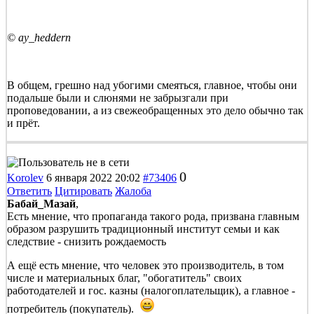
© ay_heddern
В общем, грешно над убогими смеяться, главное, чтобы они
подальше были и слюнями не забрызгали при
проповедовании, а из свежеобращенных это дело обычно так
и прёт.
0
Korolev
6 января 2022 20:02
#73406
Ответить
Цитировать
Жалоба
Бабай_Мазай
,
Есть мнение, что пропаганда такого рода, призвана главным
образом разрушить традиционный институт семьи и как
следствие - снизить рождаемость
А ещё есть мнение, что человек это производитель, в том
числе и материальных благ, "обогатитель" своих
работодателей и гос. казны (налогоплательщик), а главное -
потребитель (покупатель).