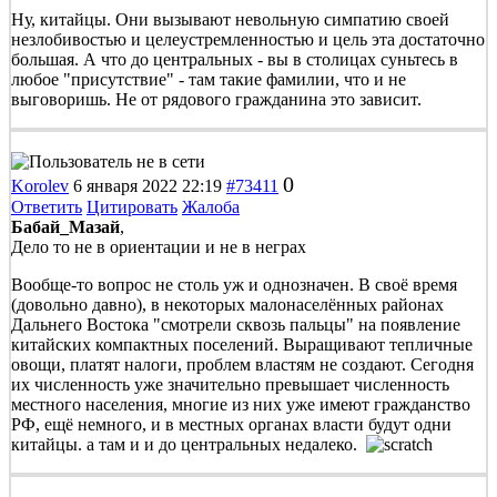
Ну, китайцы. Они вызывают невольную симпатию своей
незлобивостью и целеустремленностью и цель эта достаточно
большая. А что до центральных - вы в столицах суньтесь в
любое "присутствие" - там такие фамилии, что и не
выговоришь. Не от рядового гражданина это зависит.
0
Korolev
6 января 2022 22:19
#73411
Ответить
Цитировать
Жалоба
Бабай_Мазай
,
Дело то не в ориентации и не в неграх
Вообще-то вопрос не столь уж и однозначен. В своё время
(довольно давно), в некоторых малонаселённых районах
Дальнего Востока "смотрели сквозь пальцы" на появление
китайских компактных поселений. Выращивают тепличные
овощи, платят налоги, проблем властям не создают. Сегодня
их численность уже значительно превышает численность
местного населения, многие из них уже имеют гражданство
РФ, ещё немного, и в местных органах власти будут одни
китайцы. а там и и до центральных недалеко.