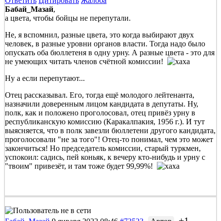
Ответить
Цитировать
Жалоба
Бабай_Мазай
,
а цвета, чтобы бойцы не перепутали.
Не, я вспомнил, разные цвета, это когда выбирают двух
человек, в разные уровни органов власти. Тогда надо было
опускать оба бюллетеня в одну урну. А разные цвета - это для
не умеющих читать членов счётной комиссии!
Ну а если перепутают...
Отец рассказывал. Его, тогда ещё молодого лейтенанта,
назначили доверенным лицом кандидата в депутаты. Ну,
полк, как и положено проголосовал, отец привёз урну в
республиканскую комиссию (Каракалпакия, 1956 г.). И тут
выясняется, что в полк завезли бюллетени другого кандидата,
проголосовали "не за того"! Отец-то понимал, чем это может
закончиться! Но председатель комиссии, старый туркмен,
успокоил: садись, пей коньяк, к вечеру кто-нибудь и урну с
"твоим" привезёт, и там тоже будет 99,99%!
+1