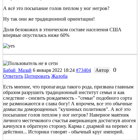
А всё это посыпание голов пеплом у ног негров?
Ну так они же традиционной ориентации!
Доля белокожих в этническом составе населения США
впервые опустилась ниже 60%
0
Бабай_Мазай
6 января 2022 18:24
#73404
Автор
Ответить
Цитировать
Жалоба
Есть мнение, что пропаганда такого рода, призвана главным
образом разрушить традиционный институт семьи и как
следствие - снизить рождаемость - "семьи" подобного сорта
не размножаются и слава богу! А впрочем, все это обычные
домыслы доморощенных "кухонных политиков". А всё это
посыпание голов пеплом у ног негров? Наверное маятник
личного местечкового счастья американцев достигнув апогея
качнулся в обратную сторону. Карма с дхармой на перевес в
действии... Историки говорят - обычный круг империй.