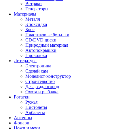
Ветряки
Генераторы
Материалы
Металл
Эпоксидка
Брос
Пластиковые бутылки
CD/DVD диски
Природный материал
Автопокрышки
Проволока
Литература
Электроника
Сделай сам
Моделист-конструктор
Строительство
Дача, сад, огород
Охота и рыбалка
Рогатки
Ружья
Пистолеты
Арбалеты
Антенны
Фонари
Ножи и мечи