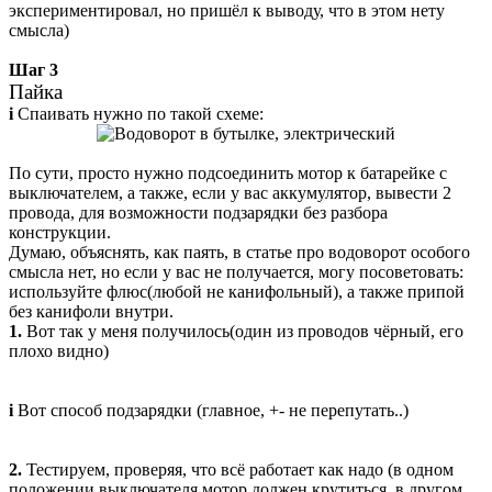
экспериментировал, но пришёл к выводу, что в этом нету
смысла)
Шаг 3
Пайка
i
Спаивать нужно по такой схеме:
По сути, просто нужно подсоединить мотор к батарейке с
выключателем, а также, если у вас аккумулятор, вывести 2
провода, для возможности подзарядки без разбора
конструкции.
Думаю, объяснять, как паять, в статье про водоворот особого
смысла нет, но если у вас не получается, могу посоветовать:
используйте флюс(любой не канифольный), а также припой
без канифоли внутри.
1.
Вот так у меня получилось(один из проводов чёрный, его
плохо видно)
i
Вот способ подзарядки (главное, +- не перепутать..)
2.
Тестируем, проверяя, что всё работает как надо (в одном
положении выключателя мотор должен крутиться, в другом