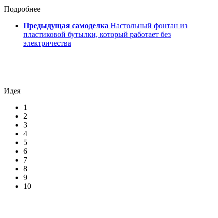
Подробнее
Предыдущая самоделка
Настольный фонтан из
пластиковой бутылки, который работает без
электричества
Идея
1
2
3
4
5
6
7
8
9
10