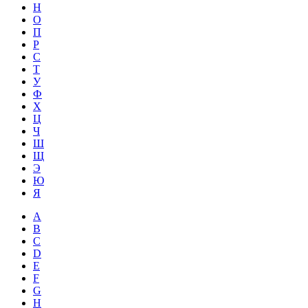
Н
О
П
Р
С
Т
У
Ф
Х
Ц
Ч
Ш
Щ
Э
Ю
Я
A
B
C
D
E
F
G
H