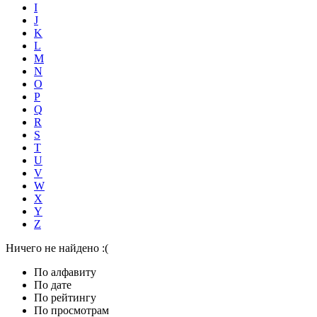
I
J
K
L
M
N
O
P
Q
R
S
T
U
V
W
X
Y
Z
Ничего не найдено :(
По алфавиту
По дате
По рейтингу
По просмотрам