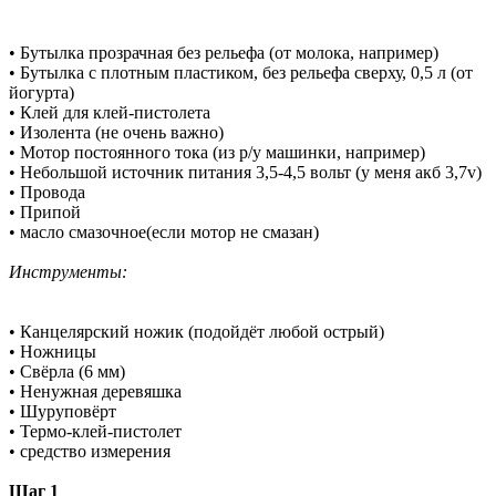
• Бутылка прозрачная без рельефа (от молока, например)
• Бутылка с плотным пластиком, без рельефа сверху, 0,5 л (от
йогурта)
• Клей для клей-пистолета
• Изолента (не очень важно)
• Мотор постоянного тока (из р/у машинки, например)
• Небольшой источник питания 3,5-4,5 вольт (у меня акб 3,7v)
• Провода
• Припой
• масло смазочное(если мотор не смазан)
Инструменты:
• Канцелярский ножик (подойдёт любой острый)
• Ножницы
• Свёрла (6 мм)
• Ненужная деревяшка
• Шуруповёрт
• Термо-клей-пистолет
• средство измерения
Шаг 1