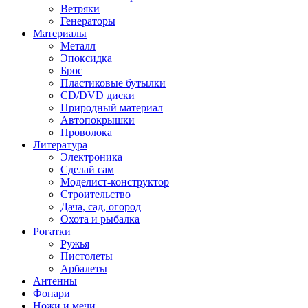
Ветряки
Генераторы
Материалы
Металл
Эпоксидка
Брос
Пластиковые бутылки
CD/DVD диски
Природный материал
Автопокрышки
Проволока
Литература
Электроника
Сделай сам
Моделист-конструктор
Строительство
Дача, сад, огород
Охота и рыбалка
Рогатки
Ружья
Пистолеты
Арбалеты
Антенны
Фонари
Ножи и мечи