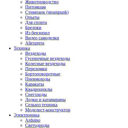
Животноводство
Питомцам
Стимпанк (steampunk)
Опыты
Для спорта
Брелоки
Из бензопил
Видео самоделки
Aliexpress
Техника
Вездеходы
Гусеничные вездеходы
Колесные вездеходы
Переломки
Бортоповоротные
Пневмоходы
Каракаты
Квадроциклы
Снегоходы
Лодки и катамараны
Сельхоз техника
Моделист-конструктор
Электроника
Arduino
Светодиоды