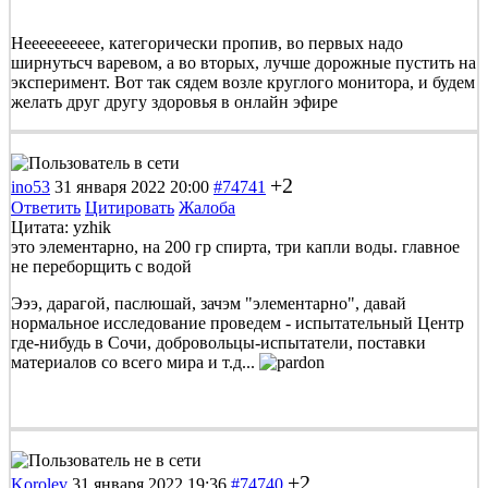
Нееееееееее, категорически пропив, во первых надо
ширнутьсч варевом, а во вторых, лучше дорожные пустить на
эксперимент. Вот так сядем возле круглого монитора, и будем
желать друг другу здоровья в онлайн эфире
+2
ino53
31 января 2022 20:00
#74741
Ответить
Цитировать
Жалоба
Цитата: yzhik
это элементарно, на 200 гр спирта, три капли воды. главное
не переборщить с водой
Эээ, дарагой, паслюшай, зачэм "элементарно", давай
нормальное исследование проведем - испытательный Центр
где-нибудь в Сочи, добровольцы-испытатели, поставки
материалов со всего мира и т.д...
+2
Korolev
31 января 2022 19:36
#74740