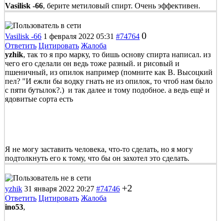
Vasilisk -66
, берите метиловый спирт. Очень эффективен.
0
Vasilisk -66
1 февраля 2022 05:31
#74764
Ответить
Цитировать
Жалоба
yzhik
, так то я про марку, то бишь основу спирта написал. из
чего его сделали он ведь тоже разный. и рисовый и
пшеничный, из опилок например (помните как В. Высоцкий
пел? "И ежли бы водку гнать не из опилок, то чтоб нам было
с пяти бутылок?.) и так далее и тому подобное. а ведь ещё и
ядовитые сорта есть
Я не могу заставить человека, что-то сделать, но я могу
подтолкнуть его к тому, что бы он захотел это сделать.
+2
yzhik
31 января 2022 20:27
#74746
Ответить
Цитировать
Жалоба
ino53
,