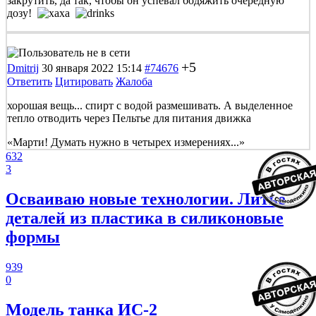
закрутить, да так, чтобы он успевал бодяжить очередную
дозу!
+5
Dmitrij
30 января 2022 15:14
#74676
Ответить
Цитировать
Жалоба
хорошая вещь... спирт с водой размешивать. А выделенное
тепло отводить через Пельтье для питания движка
«Марти! Думать нужно в четырех измерениях...»
632
3
Осваиваю новые технологии. Литье
деталей из пластика в силиконовые
формы
939
0
Модель танка ИС-2