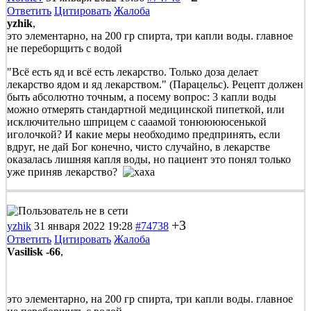
Ответить
Цитировать
Жалоба
yzhik
,
это элементарно, на 200 гр спирта, три капли воды. главное
не переборщить с водой
"Всё есть яд и всё есть лекарство. Только доза делает
лекарство ядом и яд лекарством." (Парацельс). Рецепт должен
быть абсолютно точным, а посему вопрос: 3 капли воды
можно отмерять стандартной медицинской пипеткой, или
исключительно шприцем с сааамой тонююююсенькой
иголочкой? И какие меры необходимо предпринять, если
вдруг, не дай Бог конечно, чисто случайно, в лекарстве
оказалась лишняя капля воды, но пациент это понял только
уже приняв лекарство?
+3
yzhik
31 января 2022 19:28
#74738
Ответить
Цитировать
Жалоба
Vasilisk -66
,
это элементарно, на 200 гр спирта, три капли воды. главное