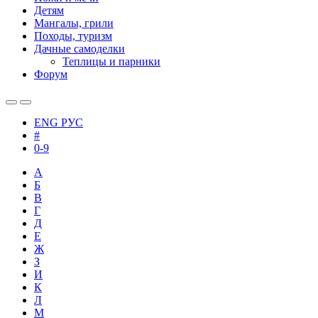
Детям
Мангалы, грили
Походы, туризм
Дачные самоделки
Теплицы и парники
Форум
ENG
РУС
#
0-9
А
Б
В
Г
Д
Е
Ж
З
И
К
Л
М