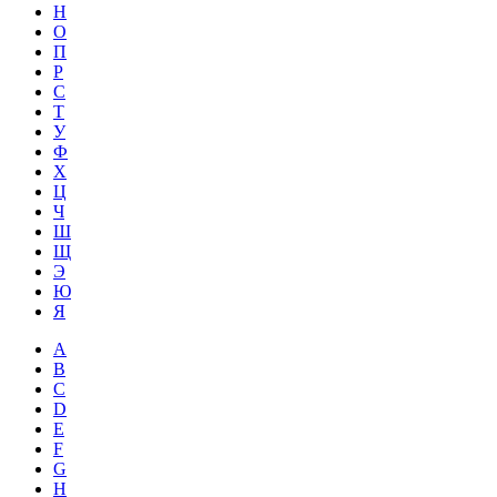
Н
О
П
Р
С
Т
У
Ф
Х
Ц
Ч
Ш
Щ
Э
Ю
Я
A
B
C
D
E
F
G
H