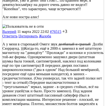
Наверное, уже и денег они стоят!.. По крайней мере, я
девятку/восьмёрку на дороге очень давно не видел!!
"Копейки", что характерно, чаще встречаются!!!
Але нови ностра алис!
+3
Валерий
11 марта 2022 22:02
#76515
Ответить
Цитировать
Жалоба
А у меня в старенькой Омеге звук
долбаный и сраный
Долби
Сюрраунд. )))Когда-то, ещё в 2000-х заменил в неё штаттную
магнитолу на "дивидёлу" "Проложди" и колонки и усилитель
той-же фирмы. Одновременно зашумил двери (штаттная
шумка была тонкой, сантиметровой, наклеил под колонками
ещё по три сантиметра) В передних дверях поставил
широкополосники ("два в одном" Над большой мембраной,
посредине ещё одна меньшая находится), в занних -
среднечастотники. (Она универсал, так что задней полки нет
- тент за сеткой) Передние высокочастотники в
"треугольниках" зеркал, задние - в средних стойках, всё на
уровне ушей(так и было. Просто заменил). Под задним
диваном стоит штаттный пассивный сабвуфер (был в
комплектации машины. Интересное решение - плоский, не
имеет мембраны. Плотно, множеством болтов закреплён к