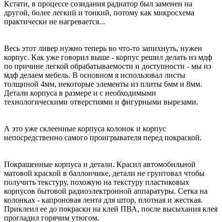
Кстати, в процессе созидания радиатор был заменен на
другой, более легкий и тонкий, потому как микросхема
практически не нагревается...
Весь этот ливер нужно теперь во что-то запихнуть, нужен
корпус. Как уже говорил выше - корпус решил делать из мдф
по причине легкой обрабатываемости и доступности - мы из
мдф делаем мебель. В основном я использовал листы
толщиной 4мм, некоторые элементы из плиты 6мм и 8мм.
Детали корпуса в размере и с необходимыми
технологическими отверстиями и фигурными вырезами.
А это уже склеенные корпуса колонок и корпус
непосредственно самого проигрывателя перед покраской.
Покрашенные корпуса и детали. Красил автомобильной
матовой краской в баллончике, детали не грунтовал чтобы
получить текстуру, похожую на текстуру пластиковых
корпусов бытовой радиоэлектронной аппаратуры. Сетка на
колонках - капроновая лента для штор, плотная и жесткая.
Приклеил ее до покраски на клей ПВА, после высыхания клея
прогладил горячим утюгом.