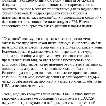
Однажды, в студеную зимнюю пору, изнывая от скуки и
безделья, приспичило мне покопаться в закромах своих,
очистить немного места от старого хлама для складирования
хлама посвежей. В недрах среднего уровня глубины
наткнулся я на залежи полезнейших ископаемых и среди них
был один из "отказников" в виде модуля с FM, Bluetooth,
способного проигрывать МР3 с флешки и карты памяти.
"Отказник" потому что когда-то кто-то попросил меня
заказать это чудо китайской инженерно-дизайнерской мысли
на AliExpress, а потом передумал и эта штука осталась у меня.
Конечно, время и разные железяки потрепали этот чудо-
аппарат, но в общем и целом он мужественно сохранил
презентабельный вид, за что я решил премировать его
корпусом. Пластик отпал по причине отсутствия в магазинах
дихлорэтана, а домашних запасов не хватило бы точно.
Разного рода клеи для пластика я как-то не признаю - долго,
грязно и ненадежно, поэтому решил делать корпус из мдф -
легко обрабатывается, прочный и намертво клеится обычным
ПВА за несколько минут.
Этому модулю требуется усилитель. В выше упомянутых
закромах отыскал уже собранный усилитель на TDA7297,
пару лет назад покупал его набором для самостоятельной