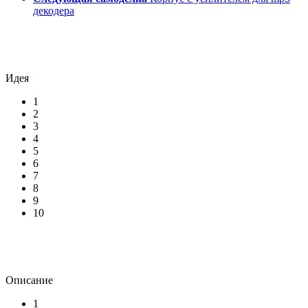
декодера
Идея
1
2
3
4
5
6
7
8
9
10
Описание
1