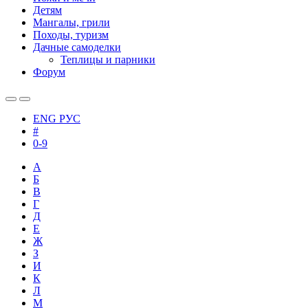
Детям
Мангалы, грили
Походы, туризм
Дачные самоделки
Теплицы и парники
Форум
ENG
РУС
#
0-9
А
Б
В
Г
Д
Е
Ж
З
И
К
Л
М