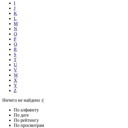
I
J
K
L
M
N
O
P
Q
R
S
T
U
V
W
X
Y
Z
Ничего не найдено :(
По алфавиту
По дате
По рейтингу
По просмотрам