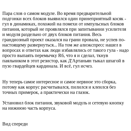
Пара слов о самом модуле. Во время предварительной
подгонки всех блоков выявился один принеприятный косяк -
гул в динамиках, похожий на помехи от импульсных блоков
питания, который не проявлялся при запитывании усилителя
и модуля раздельно от двух блоков питания. Весь
грандиозный проект оказался на грани провала, не успев по-
настоящему развернуться... На том же алиэкспресс нашел в
вопросах и ответах как люди избавлялись от такого гула - надо
просто выпаять перемычку R6, что я и сделал, ткнув
паяльником в этот резистор, как Д'Артаньян тыкал шпагой в
пузо гвардейцев кардинала. И всё, гул исчез.
Ну теперь самое интересное и самое нервное это сборка,
потому как корпус расчитывался, пилился и клеился без
точных примерок, а практически на глазок.
Установил блок питания, звуковой модуль и сетевую кнопку
на нижнюю часть корпуса.
Вид спереди