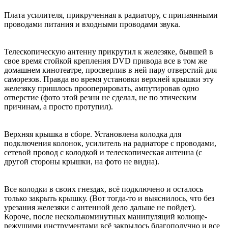
Плата усилителя, прикрученная к радиатору, с припаянными
проводами питания и входными проводами звука.
Телескопическую антенну прикрутил к железяке, бывшей в
свое время стойкой крепления DVD привода все в том же
домашнем кинотеатре, просверлив в ней пару отверстий для
саморезов. Правда во время установки верхней крышки эту
железяку пришлось прооперировать, ампутировав одно
отверстие (фото этой резни не сделал, не по этическим
причинам, а просто протупил).
Верхняя крышка в сборе. Установлена колодка для
подключения колонок, усилитель на радиаторе с проводами,
сетевой провод с колодкой и телескопическая антенна (с
другой стороны крышки, на фото не видна).
Все колодки в своих гнездах, всё подключено и осталось
только закрыть крышку. (Вот тогда-то и выяснилось, что без
урезания железяки с антенной дело дальше не пойдет).
Короче, после несколькоминутных манипуляций колюще-
режущими инструментами всё закрылось благополучно и все