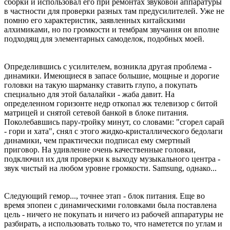
сборки и использовал его при ремонтах звуковой аппаратуры
в частности для проверки разных там предусилителей. Уже не
помню его характеристик, заявленных китайскими
алхимиками, но по громкости и тембрам звучания он вполне
подходящ для элементарных самоделок, подобных моей.
Определившись с усилителем, возникла другая проблема -
динамики. Имеющиеся в запасе большие, мощные и дорогие
головки на такую шарманку ставить глупо, а покупать
специально для этой балалайки - жаба давит. На
определенном горизонте недр откопал жк телевизор с битой
матрицей и снятой сетевой банкой в блоке питания.
Поколебавшись пару-тройку минут, со словами: "сгорел сарай
- гори и хата", снял с этого жидко-кристаллического бедолаги
динамики, чем практически подписал ему смертный
приговор. На удивление очень качественные головки,
подключил их для проверки к выходу музыкального центра -
звук чистый на любом уровне громкости. Samsung, однако...
Следующий гемор..., точнее этап - блок питания. Еще во
время эпопеи с динамическими головками была поставлена
цель - ничего не покупать и ничего из рабочей аппаратуры не
разбирать, а использовать только то, что наметется по углам и