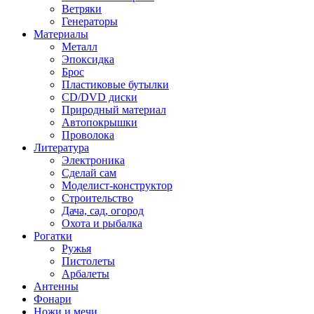
Ветряки
Генераторы
Материалы
Металл
Эпоксидка
Брос
Пластиковые бутылки
CD/DVD диски
Природный материал
Автопокрышки
Проволока
Литература
Электроника
Сделай сам
Моделист-конструктор
Строительство
Дача, сад, огород
Охота и рыбалка
Рогатки
Ружья
Пистолеты
Арбалеты
Антенны
Фонари
Ножи и мечи