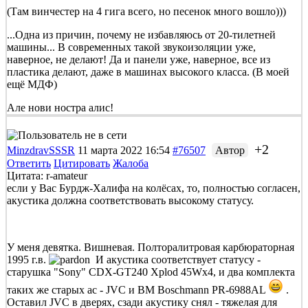
(Там винчестер на 4 гига всего, но песенок много вошло)))
...Одна из причин, почему не избавляюсь от 20-тилетней
машины... В современных такой звукоизоляции уже,
наверное, не делают! Да и панели уже, наверное, все из
пластика делают, даже в машинах высокого класса. (В моей
ещё МДФ)
Але нови ностра алис!
+2
MinzdravSSSR
11 марта 2022 16:54
#76507
Автор
Ответить
Цитировать
Жалоба
Цитата: r-amateur
если у Вас Бурдж-Халифа на колёсах, то, полностью согласен,
акустика должна соответствовать высокому статусу.
У меня девятка. Вишневая. Полторалитровая карбюраторная
1995 г.в.
И акустика соответствует статусу -
старушка "Sony" CDX-GT240 Xplod 45Wx4, и два комплекта
таких же старых ас - JVC и BM Boschmann PR-6988AL
.
Оставил JVC в дверях, сзади акустику снял - тяжелая для