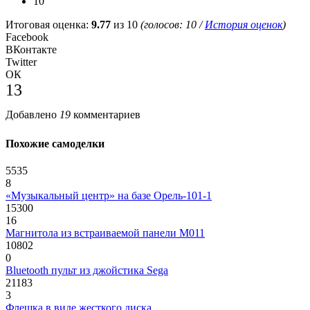
10
Итоговая оценка:
9.77
из 10
(голосов:
10
/
История оценок
)
Facebook
ВКонтакте
Twitter
ОК
13
Добавлено
19
комментариев
Похожие самоделки
5535
8
«Музыкальный центр» на базе Орель-101-1
15300
16
Магнитола из встраиваемой панели M011
10802
0
Bluetooth пульт из джойстика Sega
21183
3
Флешка в виде жесткого диска