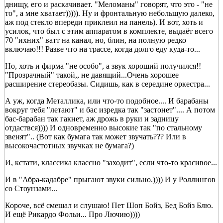
днищу, его и раскачивает. "Меломаны" говорят, что это - "не
то", а мне хватает))))). Ну и фронтальную небольшую далеко,
аж под стекло впереди приклеил на панель). И вот, хоть и
усилок, что был с этим аппаратом в комплекте, выдаёт всего
70 "ихних" ватт на канал, но, блин, на полную редко
включаю!!! Разве что на трассе, когда долго еду куда-то...
Но, хоть и фирма "не особо", а звук хороший получился!!
"Прозрачный" такой,, не давящий...Очень хорошее
расширение стереобазы. Сидишь, как в середине оркестра...
А уж, когда Металлика, или что-то подобное.... И барабаны
вокруг тебя "летают" и бас изредка так "застонет".... А потом
бас-барабан так гакнет, аж дрожь в руки и задницу
отдаствся)))) И одновременно высокие так "по стальному
звенят".. (Вот как бумага так может звучать??? Или в
высокочастотных звучках не бумага?)
И, кстати, классика классно "заходит", если что-то красивое...
И в "Абра-кадабре" прыгают звуки сильно.)))) И у Роллингов
со Стоунзами...
Короче, всё смешал и слушаю! Пет Шоп Бойз, Бед Бойз Блю.
И ещё Рикардо Фольи... Про Лючию))))