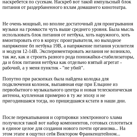
наскребется по сусекам. Наскреб вот такой импульсный блок
питания от раздербаненного вхлам домашнего кинотеатра.
Не очень мощный, но вполне достаточный для проигрывания
музыки на громкости чуть выше среднего уровня. Была мысль
использовать блок питания от нетбука, хоть наружного, хоть
вмонтировать его в корпус проигрывателя, но выходное
напряжение бп нетбука 19В, а напряжение питания усилителя
и модуля 12-14В. Экспериментировать желания не возникло,
так же, как и строить разного рода понижайки-стабилизаторы,
да и блок питания нетбука как отдельно взятый агрегат -
рабочий, а у меня пунктик - "не убий".
Попутно при раскопках была найдена колодка для
подключения колонок, выпаянная еще при Ельцине из
первобытного музыкального центра и новая телескопическая
антенна, купленная примерно в ту же эпоху и не
пригодившаяся тогда, но пришедшаяся кстати в наши дни.
После перекапывания и сортировки электронного хлама
получился такой вот набор компонентов, готовых сплотиться
в единое целое для создания нового почти организма... На
этом этапе я ощутил себя Виктором Франкенштейном...