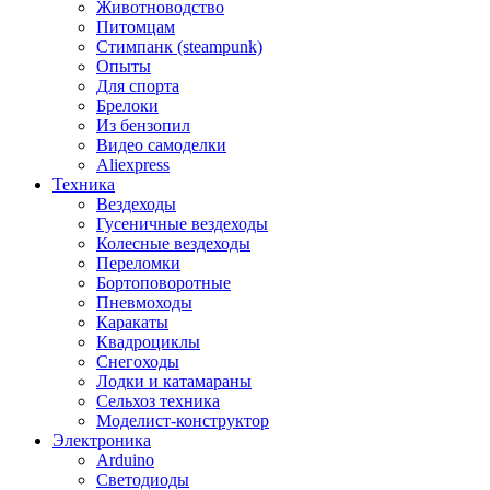
Животноводство
Питомцам
Стимпанк (steampunk)
Опыты
Для спорта
Брелоки
Из бензопил
Видео самоделки
Aliexpress
Техника
Вездеходы
Гусеничные вездеходы
Колесные вездеходы
Переломки
Бортоповоротные
Пневмоходы
Каракаты
Квадроциклы
Снегоходы
Лодки и катамараны
Сельхоз техника
Моделист-конструктор
Электроника
Arduino
Светодиоды