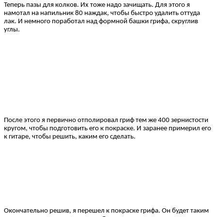
Теперь пазы для колков. Их тоже надо зачищать. Для этого я
намотал на напильник 80 наждак, чтобы быстро удалить оттуда
лак. И немного поработал над формной башки грифа, скруглив
углы.
После этого я первично отполировал гриф тем же 400 зернистости
кругом, чтобы подготовить его к покраске. И заранее примерил его
к гитаре, чтобы решить, каким его сделать.
Окончательно решив, я перешел к покраске грифа. Он будет таким