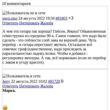
18
комментариев
+3
maxi.mus
24 августа 2022 19:59
#81803
Ответить
Цитировать
Жалоба
А чем эта гитара так хороша? Гибсон, Ямаха? Обыкновенная
семиструнка из середины 90-х. Самое главное, что надо было
сделать - это соблюсти слой лака на верхней деки. Чуть
перебор - и гитара перестанет звучать. Остальное всё
семечки: гриф (единственное, надо проследить за
параллельностью ладов), колки. Чтобы я добавил -
регулировку мензуры. А так, всё нормально (если не перебор
с лаком в угоду красоте).
0
Jerry
22 августа 2022 10:02
#81720
Ответить
Цитировать
Жалоба
Маркъ
,