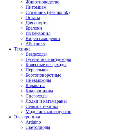
Животноводство
Питомцам
Стимпанк (steampunk)
Опыты
Для спорта
Брелоки
Из бензопил
Видео самоделки
Aliexpress
Техника
Вездеходы
Гусеничные вездеходы
Колесные вездеходы
Переломки
Бортоповоротные
Пневмоходы
Каракаты
Квадроциклы
Снегоходы
Лодки и катамараны
Сельхоз техника
Моделист-конструктор
Электроника
Arduino
Светодиоды