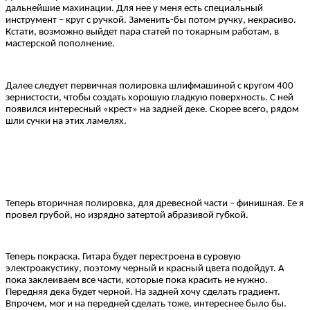
дальнейшие махинации. Для нее у меня есть специальный
инструмент – круг с ручкой. Заменить-бы потом ручку, некрасиво.
Кстати, возможно выйдет пара статей по токарным работам, в
мастерской пополнение.
Далее следует первичная полировка шлифмашиной с кругом 400
зернистости, чтобы создать хорошую гладкую поверхность. С ней
появился интересный «крест» на задней деке. Скорее всего, рядом
шли сучки на этих ламелях.
Теперь вторичная полировка, для древесной части – финишная. Ее я
провел грубой, но изрядно затертой абразивой губкой.
Теперь покраска. Гитара будет перестроена в суровую
электроакустику, поэтому черный и красный цвета подойдут. А
пока заклеиваем все части, которые пока красить не нужно.
Передняя дека будет черной. На задней хочу сделать градиент.
Впрочем, мог и на передней сделать тоже, интереснее было бы.