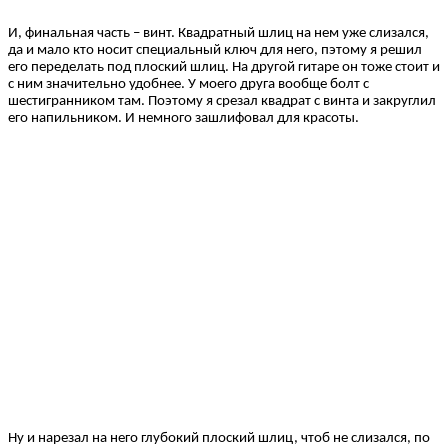
И, финальная часть – винт. Квадратный шлиц на нем уже слизался,
да и мало кто носит специальный ключ для него, пэтому я решил
его переделать под плоский шлиц. На другой гитаре он тоже стоит и
с ним значительно удобнее. У моего друга вообще болт с
шестигранником там. Поэтому я срезал квадрат с винта и закруглил
его напильником. И немного зашлифовал для красоты.
Ну и нарезал на него глубокий плоский шлиц, чтоб не слизался, по