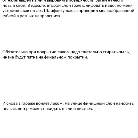
от налетевшей пыли и выровнять поверхность. Затем нанести
новый слой. В идеале, второй слой тоже шлифовать надо, но меня
устроило, как он лег. Шлифовку лака я проводил мелкоабразивной
губкой в разных напрвлениях.
Обязательно при покрытии лаком надо тщательно стирать пыль,
иначе будут пятна на финальном покрытии.
И снова в гараже воняет лаком. На улице финишный слой наносить
нельзя, ветер может накидать пыли и листьев.