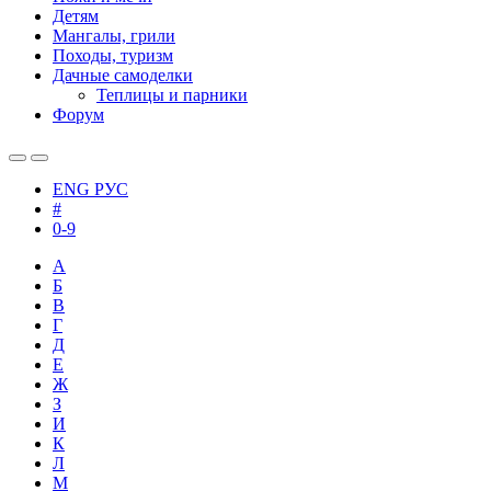
Детям
Мангалы, грили
Походы, туризм
Дачные самоделки
Теплицы и парники
Форум
ENG
РУС
#
0-9
А
Б
В
Г
Д
Е
Ж
З
И
К
Л
М