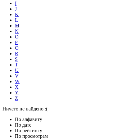
I
J
K
L
M
N
O
P
Q
R
S
T
U
V
W
X
Y
Z
Ничего не найдено :(
По алфавиту
По дате
По рейтингу
По просмотрам