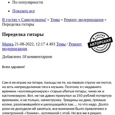
По популярности
Показать все
В гостях у Самоделкина!
»
Темы
»
Ремонт, модернизация
»
Переделка гитары
Переделка гитары
Маркъ
21-08-2022, 12:17
4 493
Темы
/
Ремонт,
модернизация
Добавлено
18
комментариев
Всем здравия!
Сам я не играю на гитаре, пальцы не те, на первую струну не гнутся,
но есть непреодолимая тяга к музыке. Поэтому я с недавнего
времени «коллекционирую» старые убитые гитары, чиню их и
кастомизирую. Вот, не так давно прикупил за 350 рублей потертую
временем, и не только, семиструнку. Трещины на деке, грязные
колки, разложившийся и шелушащийся лак.... то что надо. Долго
руки не доходили ей заняться, все внимание было привлечено к
электронной «Тонике», купленной с этой. Но все же я решил.