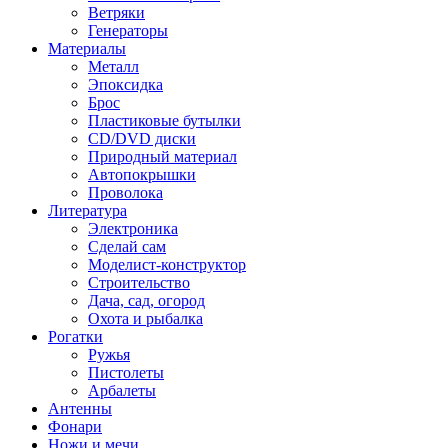
Ветряки
Генераторы
Материалы
Металл
Эпоксидка
Брос
Пластиковые бутылки
CD/DVD диски
Природный материал
Автопокрышки
Проволока
Литература
Электроника
Сделай сам
Моделист-конструктор
Строительство
Дача, сад, огород
Охота и рыбалка
Рогатки
Ружья
Пистолеты
Арбалеты
Антенны
Фонари
Ножи и мечи