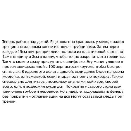
Теперь работа над декой. Еще пока она хранилась у меня, я залил
трещины столярным клеем и стянул струбцинами. Затем через
каждые 15см внутри приклеил полоски из пластиковой карты по
1см в ширину и 3см в длину, чтобы точно закрепить эти трещины.
Так что можно сразу приступить к шлифовке. Эту манипуляцию я
провел шлифмашиной с 100 зернистости кругом, чтобы быстро
снять лак. В идеале это делать циклей, если далее будет нанесена
морилка, или смывкой, если гитара под полную покраску. Также
специально для гитары, поскольку она из мягкой хвои, скорее
всего, ели, я подложил кусок дсп. Покрытие у старого стола все-
таки очень грубое и неровное. Но в идеале подкладывать фанеру
без покрытий – от ламинации на дсп могут оставаться следы при
трении.