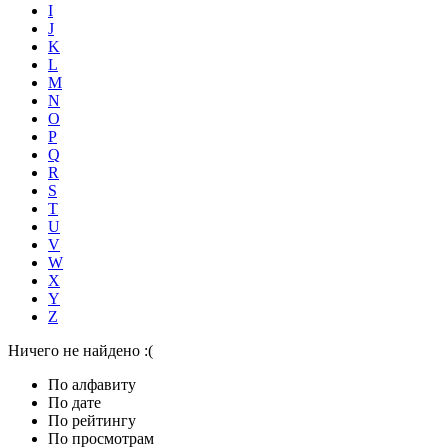
I
J
K
L
M
N
O
P
Q
R
S
T
U
V
W
X
Y
Z
Ничего не найдено :(
По алфавиту
По дате
По рейтингу
По просмотрам