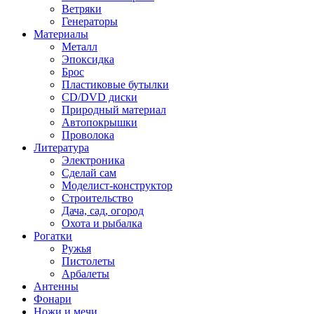
Ветряки
Генераторы
Материалы
Металл
Эпоксидка
Брос
Пластиковые бутылки
CD/DVD диски
Природный материал
Автопокрышки
Проволока
Литература
Электроника
Сделай сам
Моделист-конструктор
Строительство
Дача, сад, огород
Охота и рыбалка
Рогатки
Ружья
Пистолеты
Арбалеты
Антенны
Фонари
Ножи и мечи