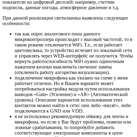
показатели на цифровой дисплей: например, счетчик
подписок, данные погоды, атмосферное давление и т.д.
При данной реализации светильника выявлены следующие
особенности:
так как опрос аналогового пина данного
микроконтроллера происходит с высокой частотой, то в
таком режиме отключается WiFi. Т.е., если работает
цветомузыка, то устройство исчезает из локальной сети
и управлять через WEB-интерфейс не получится. Чтобы
вернуть работоспособность WiFi нужно одиночным
нажатием кнопки выключить свечение лампы
(отключить работу алгоритма визуализации).
подключение микрофона как указано на схеме у меня
работает отлично. Но в Вашем варианте может
потребоваться настройка модуля путем использования
выводов «Gain» (Усиление) и «AR» (Автоматический
уровень). Описание вариантов использования этих
контактов можно найти в сети: они либо «висят», либо
подключаются к GND или VDD.
я не использовал рекомендуемую обвязку для ленты и
микрофона, но если у Вас будут проблемы, помехи или
ложные срабатывания, то попробуйте добавить
соответствующие электронные компоненты в цепи