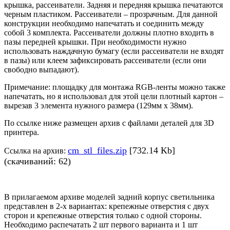
крышка, рассеиватели. Задняя и передняя крышка печатаются
черным пластиком. Рассеиватели – прозрачным. Для данной
конструкции необходимо напечатать и соединить между
собой 3 комплекта. Рассеиватели должны плотно входить в
пазы передней крышки. При необходимости нужно
использовать наждачную бумагу (если рассеиватели не входят
в пазы) или клеем зафиксировать рассеиватели (если они
свободно выпадают).
Примечание: площадку для монтажа RGB-ленты можно также
напечатать, но я использовал для этой цели плотный картон –
вырезав 3 элемента нужного размера (129мм х 38мм).
По ссылке ниже размещен архив с файлами деталей для 3D
принтера.
cm_stl_files.zip
[732.14 Kb]
Ссылка на архив:
(скачиваний: 62)
В прилагаемом архиве моделей задний корпус светильника
представлен в 2-х вариантах: крепежные отверстия с двух
сторон и крепежные отверстия только с одной стороны.
Необходимо распечатать 2 шт первого варианта и 1 шт