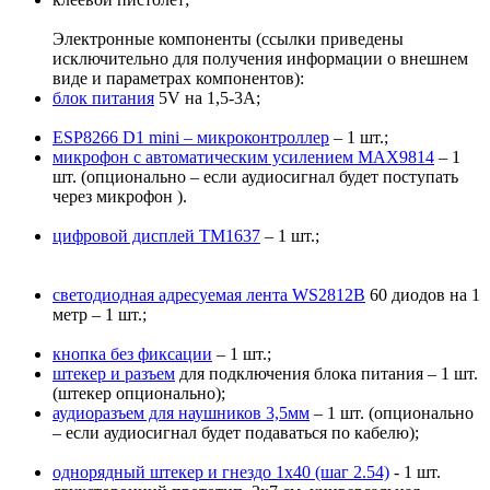
Электронные компоненты (ссылки приведены
исключительно для получения информации о внешнем
виде и параметрах компонентов):
блок питания
5V на 1,5-3A;
ESP8266 D1 mini – микроконтроллер
– 1 шт.;
микрофон с автоматическим усилением MAX9814
– 1
шт. (опционально – если аудиосигнал будет поступать
через микрофон ).
цифровой дисплей TM1637
– 1 шт.;
светодиодная адресуемая лента WS2812B
60 диодов на 1
метр – 1 шт.;
кнопка без фиксации
– 1 шт.;
штекер и разъем
для подключения блока питания – 1 шт.
(штекер опционально);
аудиоразъем для наушников 3,5мм
– 1 шт. (опционально
– если аудиосигнал будет подаваться по кабелю);
однорядный штекер и гнездо 1х40 (шаг 2.54)
- 1 шт.