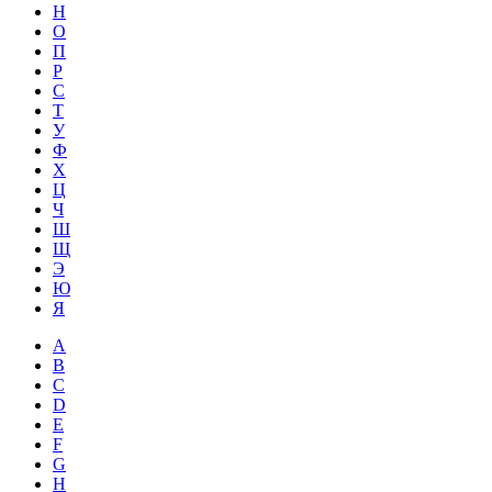
Н
О
П
Р
С
Т
У
Ф
Х
Ц
Ч
Ш
Щ
Э
Ю
Я
A
B
C
D
E
F
G
H