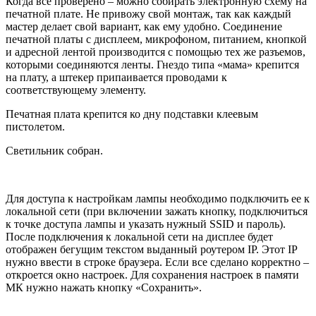
Когда все проверено – можно собирать электронную схему на
печатной плате. Не привожу свой монтаж, так как каждый
мастер делает свой вариант, как ему удобно. Соединение
печатной платы с дисплеем, микрофоном, питанием, кнопкой
и адресной лентой производится с помощью тех же разъемов,
которыми соединяются ленты. Гнездо типа «мама» крепится
на плату, а штекер припаивается проводами к
соответствующему элементу.
Печатная плата крепится ко дну подставки клеевым
пистолетом.
Светильник собран.
Для доступа к настройкам лампы необходимо подключить ее к
локальной сети (при включении зажать кнопку, подключиться
к точке доступа лампы и указать нужный SSID и пароль).
После подключения к локальной сети на дисплее будет
отображен бегущим текстом выданный роутером IP. Этот IP
нужно ввести в строке браузера. Если все сделано корректно –
откроется окно настроек. Для сохранения настроек в памяти
МК нужно нажать кнопку «Сохранить».