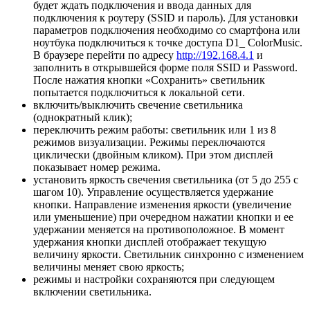
будет ждать подключения и ввода данных для
подключения к роутеру (SSID и пароль). Для установки
параметров подключения необходимо со смартфона или
ноутбука подключиться к точке доступа D1_ ColorMusic.
В браузере перейти по адресу
http://192.168.4.1
и
заполнить в открывшейся форме поля SSID и Password.
После нажатия кнопки «Сохранить» светильник
попытается подключиться к локальной сети.
включить/выключить свечение светильника
(однократный клик);
переключить режим работы: светильник или 1 из 8
режимов визуализации. Режимы переключаются
циклически (двойным кликом). При этом дисплей
показывает номер режима.
установить яркость свечения светильника (от 5 до 255 с
шагом 10). Управление осуществляется удержание
кнопки. Направление изменения яркости (увеличение
или уменьшение) при очередном нажатии кнопки и ее
удержании меняется на противоположное. В момент
удержания кнопки дисплей отображает текущую
величину яркости. Светильник синхронно с изменением
величины меняет свою яркость;
режимы и настройки сохраняются при следующем
включении светильника.