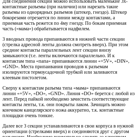
Для соединения секций можно использовать маленькие 3х-
контактные разъемы (при наличии) или нарезать такие
разъемы из однорядных разъемов (штекер, гнездо). Штекер
бокорезами отрезается по линии между контактами, а
приемная часть режется по 4му гнезду. По бокам приемная
часть («мама») обрабатывается надфилем.
3 вводных провода припаиваются в нижней части секции
(стрелка адресной ленты должна смотреть вверх). При этом
средние контакты параллельных лент секции внизу
замыкаются (т.е. ленты включаются параллельно. И к
контактам типа «папа» припаиваются линии «+5V», «DIN»,
«GND». Места припаивания проводов к разъемам
изолируются термоусадочной трубкой или заливаются
клеевым пистолетом.
Сверху к контактам разъема типа «мама» припаиваются
линии «+5V», «DO», «GND». Линия «DO» берется с любой из
лент. Перед пайкой необходимо зачистить соответствующие
контакты ленты, т.к. они покрыты лаком. Зачищать можно
кончиком канцелярского ножа аккуратно, т.к. контактные
площадки очень тонкие.
Далее все 3 секции устанавливаются в свои корпуса в нужной
ориентации (стрелками вверх) и соединяются друг с другом
разъемами. Необходимо внимательно следить за качеством