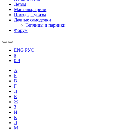
Детям
Мангалы, грили
Походы, туризм
Дачные самоделки
Теплицы и парники
Форум
ENG
РУС
#
0-9
А
Б
В
Г
Д
Е
Ж
З
И
К
Л
М