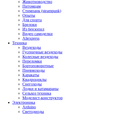
Животноводство
Питомцам
Стимпанк (steampunk)
Опыты
Для спорта
Брелоки
Из бензопил
Видео самоделки
Aliexpress
Техника
Вездеходы
Гусеничные вездеходы
Колесные вездеходы
Переломки
Бортоповоротные
Пневмоходы
Каракаты
Квадроциклы
Снегоходы
Лодки и катамараны
Сельхоз техника
Моделист-конструктор
Электроника
Arduino
Светодиоды