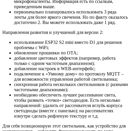
микрофона/ленты. Информация есть по ссылкам,
приведенным выше.
первоначально планировалось использовать 3 ряда
ленты для более яркого свечения. Но по факту оказалось
достаточно 2. Вы можете использовать даже 1 ряд.
Направления развития и улучшений для версии 2:
использование ESP32 S2 mini вместо D1 для решения
проблемы с WiFi;
обновление прошивки по OTA;
добавление цветовых эффектов (например, работа
только с одним частотным диапазоном);
добавление настроек в WEB-интерфейс;
подключение к «Умному дому» по протоколу MQTT –
для возможности управления работой светильника;
синхронная работа нескольких светильников (с разными
частотными диапазонами);
необходимо обеспечить лучшее рассеивание света,
чтобы размыть «точки» светодиодов. Есть несколько
направлений: удалить от рассеивателя вглубь корпуса
светодиоды (вместе с панелью); на рассеивателях
изнутри сделать рифленую текстуру и т.д.
Для себя позиционирую этот светильник, как устройство для