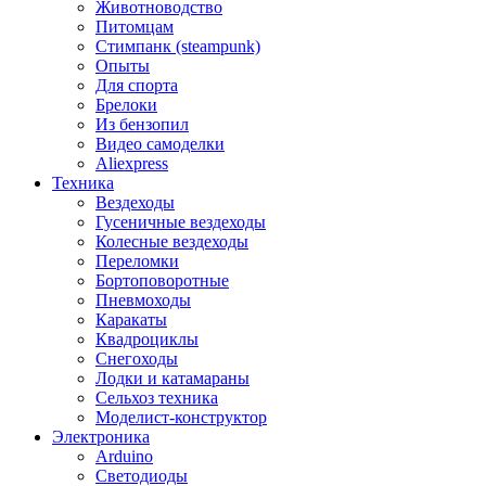
Животноводство
Питомцам
Стимпанк (steampunk)
Опыты
Для спорта
Брелоки
Из бензопил
Видео самоделки
Aliexpress
Техника
Вездеходы
Гусеничные вездеходы
Колесные вездеходы
Переломки
Бортоповоротные
Пневмоходы
Каракаты
Квадроциклы
Снегоходы
Лодки и катамараны
Сельхоз техника
Моделист-конструктор
Электроника
Arduino
Светодиоды