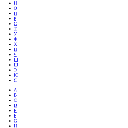
Н
О
П
Р
С
Т
У
Ф
Х
Ц
Ч
Ш
Щ
Э
Ю
Я
A
B
C
D
E
F
G
H