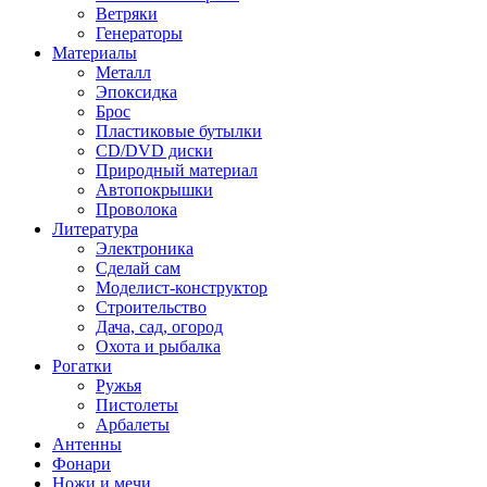
Ветряки
Генераторы
Материалы
Металл
Эпоксидка
Брос
Пластиковые бутылки
CD/DVD диски
Природный материал
Автопокрышки
Проволока
Литература
Электроника
Сделай сам
Моделист-конструктор
Строительство
Дача, сад, огород
Охота и рыбалка
Рогатки
Ружья
Пистолеты
Арбалеты
Антенны
Фонари
Ножи и мечи