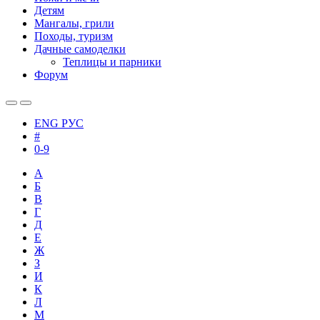
Детям
Мангалы, грили
Походы, туризм
Дачные самоделки
Теплицы и парники
Форум
ENG
РУС
#
0-9
А
Б
В
Г
Д
Е
Ж
З
И
К
Л
М