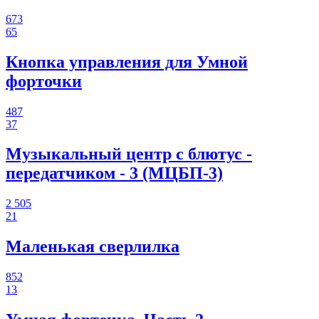
673
65
Кнопка управления для Умной
форточки
487
37
Музыкальный центр с блютус -
передатчиком - 3 (МЦБП-3)
2 505
21
Маленькая сверлилка
852
13