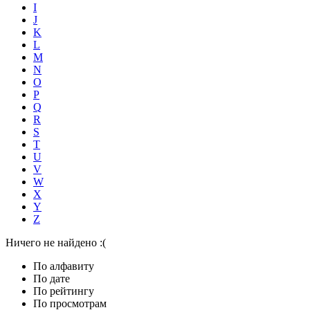
I
J
K
L
M
N
O
P
Q
R
S
T
U
V
W
X
Y
Z
Ничего не найдено :(
По алфавиту
По дате
По рейтингу
По просмотрам