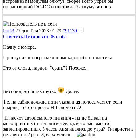
встроенным модулем блютуз, скорее всего убрал бы
повышающий DC-DC и поставил 5 аккумуляторов.
+1
ino53
25 декабря 2023 01:29
#91139
Ответить
Цитировать
Жалоба
Начну с юмора,
Приступил к посраске динамика,короба и пластика.
Это от слова, пардон, "срать"? Похоже...
Без обид, это я так шутю.
Далее.
Т.е. на сабик должна идти указанная полоса частот, если
шырше, то это просто НЧ элемент АС.
И насчот автономного питания - ты не бывал на
мероприятиях ( в т.ч. дискотеках), которые вместо
запланированных 3 часов затягивались до утра? Гитаристы в
педалях по 2 раза
Кроны
меняли...