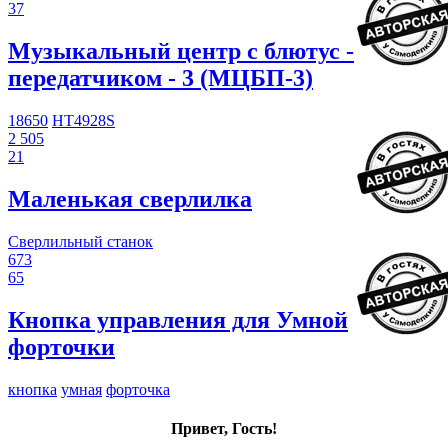
37
Музыкальный центр с блютус -
передатчиком - 3 (МЦБП-3)
18650
HT4928S
2 505
21
Маленькая сверлилка
Сверлильный станок
673
65
Кнопка управления для Умной
форточки
кнопка
умная
форточка
Привет, Гость!