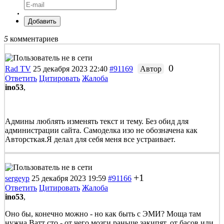
Добавить
5
комментариев
0
Rad TV
25 декабря 2023 22:40
#91169
Автор
Ответить
Цитировать
Жалоба
ino53
,
Админы люблять изменять текст и тему. Без обид для
администрации сайта. Самоделка изо не обозначена как
Авторсткая.Я делал для себя меня все устраивает.
+1
sergeyp
25 декабря 2023 19:59
#91166
Ответить
Цитировать
Жалоба
ino53
,
Оно бы, конечно можно - но как быть с ЭМИ? Моща там
нужна Ватт сто - от чего мозги раньше закипят, от басов или