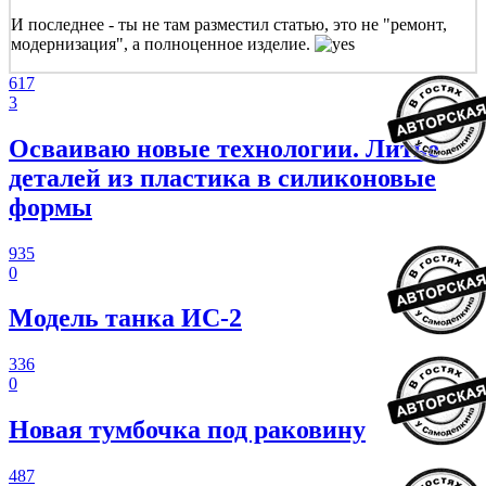
И последнее - ты не там разместил статью, это не "ремонт,
модернизация", а полноценное изделие.
617
3
Осваиваю новые технологии. Литье
деталей из пластика в силиконовые
формы
935
0
Модель танка ИС-2
336
0
Новая тумбочка под раковину
487