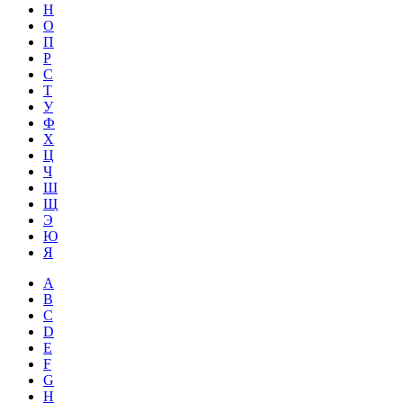
Н
О
П
Р
С
Т
У
Ф
Х
Ц
Ч
Ш
Щ
Э
Ю
Я
A
B
C
D
E
F
G
H