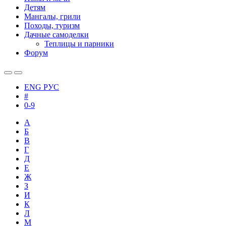
Детям
Мангалы, грили
Походы, туризм
Дачные самоделки
Теплицы и парники
Форум
ENG
РУС
#
0-9
А
Б
В
Г
Д
Е
Ж
З
И
К
Л
М