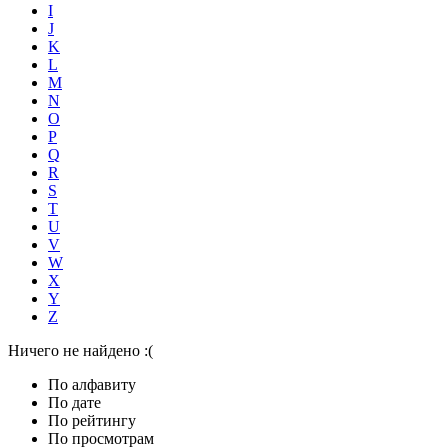
I
J
K
L
M
N
O
P
Q
R
S
T
U
V
W
X
Y
Z
Ничего не найдено :(
По алфавиту
По дате
По рейтингу
По просмотрам