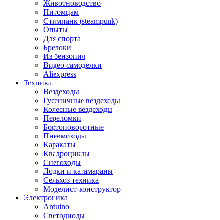
Животноводство
Питомцам
Стимпанк (steampunk)
Опыты
Для спорта
Брелоки
Из бензопил
Видео самоделки
Aliexpress
Техника
Вездеходы
Гусеничные вездеходы
Колесные вездеходы
Переломки
Бортоповоротные
Пневмоходы
Каракаты
Квадроциклы
Снегоходы
Лодки и катамараны
Сельхоз техника
Моделист-конструктор
Электроника
Arduino
Светодиоды