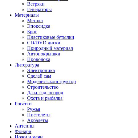
Ветряки
Генераторы
Материалы
Металл
Эпоксидка
Брос
Пластиковые бутылки
CD/DVD диски
Природный материал
Автопокрышки
Проволока
Литература
Электроника
Сделай сам
Моделист-конструктор
Строительство
Дача, сад, огород
Охота и рыбалка
Рогатки
Ружья
Пистолеты
Арбалеты
Антенны
Фонари
Ножи и мечи