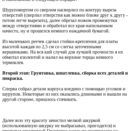
Шуруповертом со сверлом насверлил по контуру выреза
отверстий (сверлил отверстия как можно ближе друг к другу -
потом легче вырезать), далее обрезал ножом промежутки
между отверстиями и обработал все края напильником
начисто, ну и прошелся немного наждачной бумагой.
Из маленьких реечек сделал стойки-крепления для платы
высотой каждая по 2,5 см со слегка заточенными
вершинками. На вся кий случай для лучшей прочности я их
обмотал изолентой и налил на верхние торцы немного
термоклея.
Второй этап: Грунтовка, шпатлевка, сборка всех деталей и
покраска.
Сперва собрал детали корпуса воедино с помощью уголков и
шурупов. Некоторые из них оказались длинными и вышли на
другой стороне, пришлось стачивать.
Далее всю эту красоту зачистил мелкой шкуркой
(использованную шкурку не выбрасывал, пригодится) и
пропитал грунтовкой.Грунтовку нанес по инструкции на