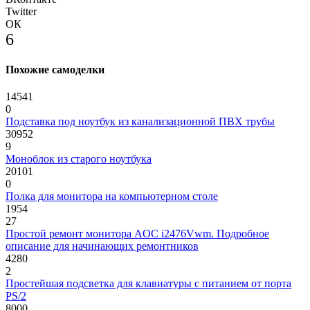
Twitter
ОК
6
Похожие самоделки
14541
0
Подставка под ноутбук из канализационной ПВХ трубы
30952
9
Моноблок из старого ноутбука
20101
0
Полка для монитора на компьютерном столе
1954
27
Простой ремонт монитора AOC i2476Vwm. Подробное
описание для начинающих ремонтников
4280
2
Простейшая подсветка для клавиатуры с питанием от порта
PS/2
8000