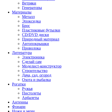
Ветряки
Генераторы
Материалы
Металл
Эпоксидка
Брос
Пластиковые бутылки
CD/DVD диски
Природный материал
Автопокрышки
Проволока
Литература
Электроника
Сделай сам
Моделист-конструктор
Строительство
Дача, сад, огород
Охота и рыбалка
Рогатки
Ружья
Пистолеты
Арбалеты
Антенны
Фонари
Ножи и мечи