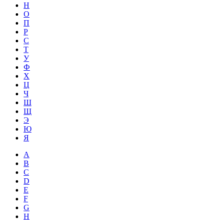
Н
О
П
Р
С
Т
У
Ф
Х
Ц
Ч
Ш
Щ
Э
Ю
Я
A
B
C
D
E
F
G
H