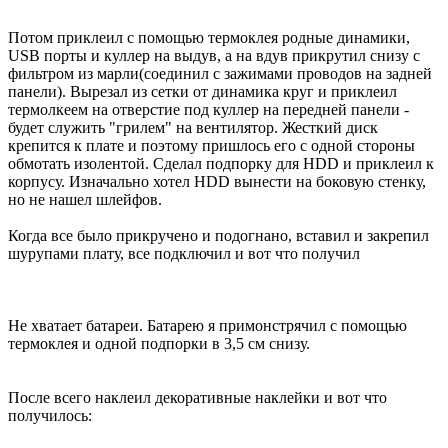
Потом приклеил с помощью термоклея родные динамики,
USB порты и куллер на выдув, а на вдув прикрутил снизу с
фильтром из марли(соединил с зажимами проводов на задней
панели). Вырезал из сетки от динамика круг и приклеил
термолкеем на отверстие под куллер на передней панели -
будет служить "грилем" на вентилятор. Жесткий диск
крепится к плате и поэтому пришлось его с одной стороны
обмотать изолентой. Сделал подпорку для HDD и приклеил к
корпусу. Изначально хотел HDD вынести на боковую стенку,
но не нашел шлейфов.
Когда все было прикручено и подогнано, вставил и закрепил
шурупами плату, все подключил и вот что получил
Не хватает батареи. Батарею я примонстрячил с помощью
термоклея и одной подпорки в 3,5 см снизу.
После всего наклеил декоративные наклейки и вот что
получилось: