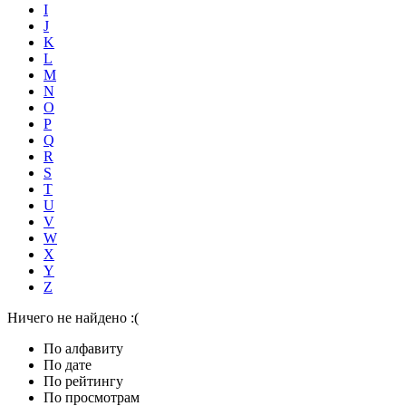
I
J
K
L
M
N
O
P
Q
R
S
T
U
V
W
X
Y
Z
Ничего не найдено :(
По алфавиту
По дате
По рейтингу
По просмотрам