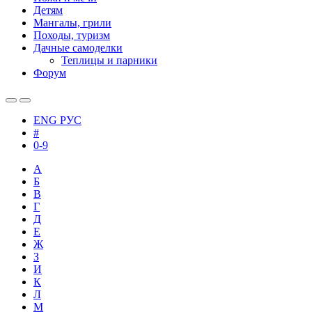
Детям
Мангалы, грили
Походы, туризм
Дачные самоделки
Теплицы и парники
Форум
ENG
РУС
#
0-9
А
Б
В
Г
Д
Е
Ж
З
И
К
Л
М