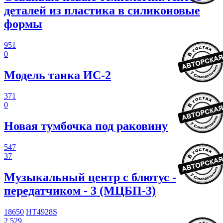
деталей из пластика в силиконовые
формы
951
0
Модель танка ИС-2
371
0
Новая тумбочка под раковину
547
37
Музыкальный центр с блютус -
передатчиком - 3 (МЦБП-3)
18650
HT4928S
2 529