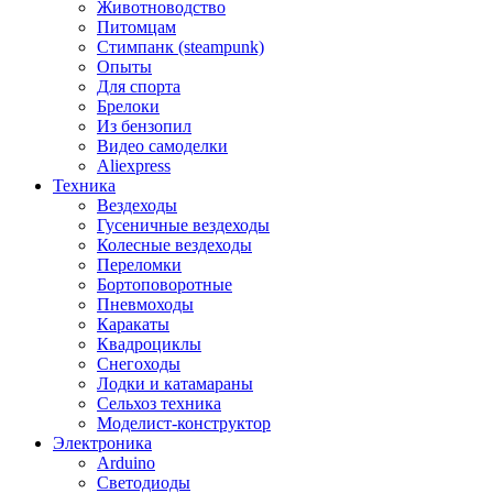
Животноводство
Питомцам
Стимпанк (steampunk)
Опыты
Для спорта
Брелоки
Из бензопил
Видео самоделки
Aliexpress
Техника
Вездеходы
Гусеничные вездеходы
Колесные вездеходы
Переломки
Бортоповоротные
Пневмоходы
Каракаты
Квадроциклы
Снегоходы
Лодки и катамараны
Сельхоз техника
Моделист-конструктор
Электроника
Arduino
Светодиоды