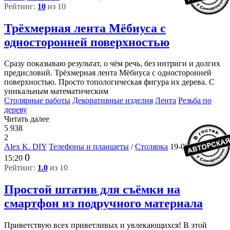
Рейтинг:
10
из 10
Трёхмерная лента Мёбиуса с
односторонней поверхностью
Сразу показываю результат, о чём речь, без интриги и долгих
предисловий. Трёхмерная лента Мёбиуса с односторонней
поверхностью. Просто топологическая фигура их дерева. С
уникальным математическим
Столярные работы
Декоративные изделия
Лента
Резьба по
дереву
Читать далее
5 938
2
Alex K. DIY
Телефоны и планшеты
/
Столярка
19-06-2022,
0
15:20
Рейтинг:
1.0
из 10
Простой штатив для съёмки на
смартфон из подручного материала
Приветствую всех приветливых и увлекающихся! В этой