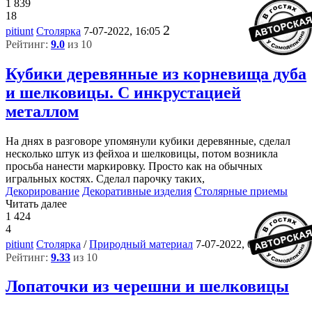
1 839
18
2
pitiunt
Столярка
7-07-2022, 16:05
Рейтинг:
9.0
из 10
Кубики деревянные из корневища дуба
и шелковицы. С инкрустацией
металлом
На днях в разговоре упомянули кубики деревянные, сделал
несколько штук из фейхоа и шелковицы, потом возникла
просьба нанести маркировку. Просто как на обычных
игральных костях. Сделал парочку таких,
Декорирование
Декоративные изделия
Столярные приемы
Читать далее
1 424
4
2
pitiunt
Столярка
/
Природный материал
7-07-2022, 06:41
Рейтинг:
9.33
из 10
Лопаточки из черешни и шелковицы