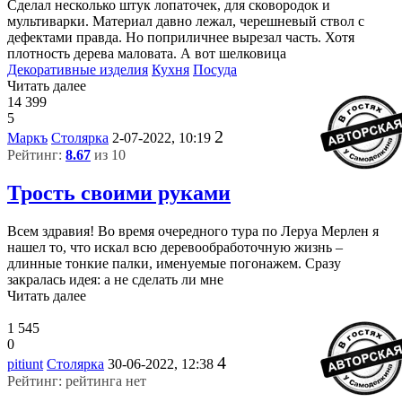
Сделал несколько штук лопаточек, для сковородок и
мультиварки. Материал давно лежал, черешневый ствол с
дефектами правда. Но поприличнее вырезал часть. Хотя
плотность дерева маловата. А вот шелковица
Декоративные изделия
Кухня
Посуда
Читать далее
14 399
5
2
Маркъ
Столярка
2-07-2022, 10:19
Рейтинг:
8.67
из 10
Трость своими руками
Всем здравия! Во время очередного тура по Леруа Мерлен я
нашел то, что искал всю деревообработочную жизнь –
длинные тонкие палки, именуемые погонажем. Сразу
закралась идея: а не сделать ли мне
Читать далее
1 545
0
4
pitiunt
Столярка
30-06-2022, 12:38
Рейтинг: рейтинга нет