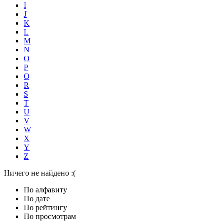
I
J
K
L
M
N
O
P
Q
R
S
T
U
V
W
X
Y
Z
Ничего не найдено :(
По алфавиту
По дате
По рейтингу
По просмотрам