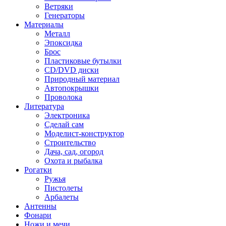
Ветряки
Генераторы
Материалы
Металл
Эпоксидка
Брос
Пластиковые бутылки
CD/DVD диски
Природный материал
Автопокрышки
Проволока
Литература
Электроника
Сделай сам
Моделист-конструктор
Строительство
Дача, сад, огород
Охота и рыбалка
Рогатки
Ружья
Пистолеты
Арбалеты
Антенны
Фонари
Ножи и мечи