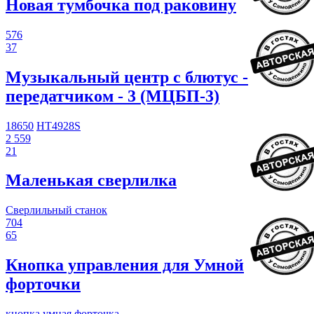
Новая тумбочка под раковину
576
37
Музыкальный центр с блютус -
передатчиком - 3 (МЦБП-3)
18650
HT4928S
2 559
21
Маленькая сверлилка
Сверлильный станок
704
65
Кнопка управления для Умной
форточки
кнопка
умная
форточка