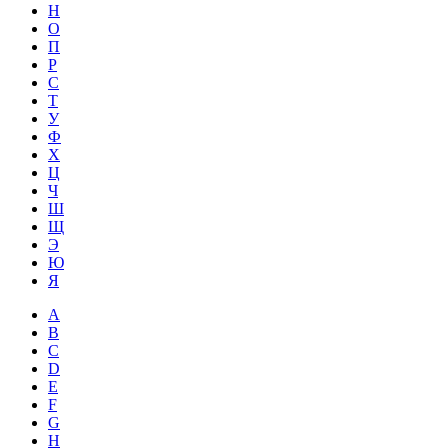
Н
О
П
Р
С
Т
У
Ф
Х
Ц
Ч
Ш
Щ
Э
Ю
Я
A
B
C
D
E
F
G
H