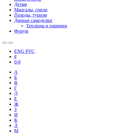
Детям
Мангалы, грили
Походы, туризм
Дачные самоделки
Теплицы и парники
Форум
ENG
РУС
#
0-9
А
Б
В
Г
Д
Е
Ж
З
И
К
Л
М