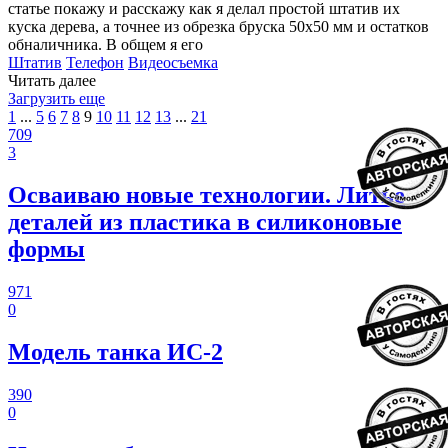
статье покажу и расскажу как я делал простой штатив их
куска дерева, а точнее из обрезка бруска 50х50 мм и остатков
обналичника. В общем я его
Штатив
Телефон
Видеосъемка
Читать далее
Загрузить еще
1
...
5
6
7
8
9
10
11
12
13
...
21
709
3
Осваиваю новые технологии. Литье
деталей из пластика в силиконовые
формы
971
0
Модель танка ИС-2
390
0