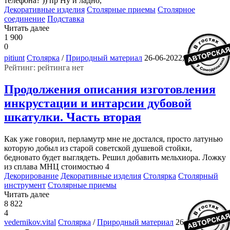
телефона? )) пр Ну и ладно,
Декоративные изделия
Столярные приемы
Столярное
соединение
Подставка
Читать далее
1 900
0
3
pitiunt
Столярка
/
Природный материал
26-06-2022, 16:31
Рейтинг: рейтинга нет
Продолжения описания изготовления
инкрустации и интарсии дубовой
шкатулки. Часть вторая
Как уже говорил, перламутр мне не достался, просто латунью
которую добыл из старой советской душевой стойки,
бедновато будет выглядеть. Решил добавить мельхиора. Ложку
из сплава МНЦ стоимостью 4
Декорирование
Декоративные изделия
Столярка
Столярный
инструмент
Столярные приемы
Читать далее
8 822
4
vedernikov.vital
Столярка
/
Природный материал
26-06-2022,