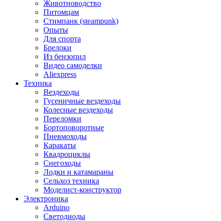
Животноводство
Питомцам
Стимпанк (steampunk)
Опыты
Для спорта
Брелоки
Из бензопил
Видео самоделки
Aliexpress
Техника
Вездеходы
Гусеничные вездеходы
Колесные вездеходы
Переломки
Бортоповоротные
Пневмоходы
Каракаты
Квадроциклы
Снегоходы
Лодки и катамараны
Сельхоз техника
Моделист-конструктор
Электроника
Arduino
Светодиоды