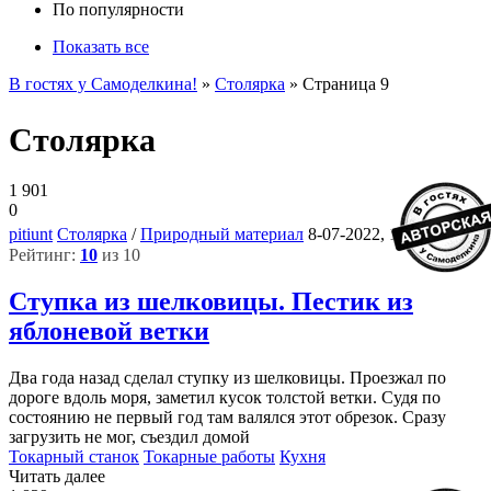
По популярности
Показать все
В гостях у Самоделкина!
»
Столярка
» Страница 9
Столярка
1 901
0
2
pitiunt
Столярка
/
Природный материал
8-07-2022, 11:30
Рейтинг:
10
из 10
Ступка из шелковицы. Пестик из
яблоневой ветки
Два года назад сделал ступку из шелковицы. Проезжал по
дороге вдоль моря, заметил кусок толстой ветки. Судя по
состоянию не первый год там валялся этот обрезок. Сразу
загрузить не мог, съездил домой
Токарный станок
Токарные работы
Кухня
Читать далее