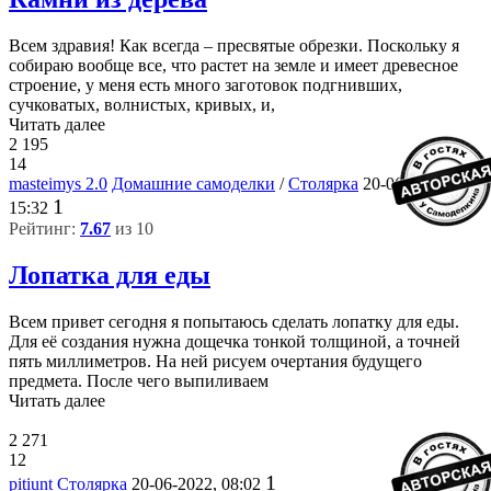
Всем здравия! Как всегда – пресвятые обрезки. Поскольку я
собираю вообще все, что растет на земле и имеет древесное
строение, у меня есть много заготовок подгнивших,
сучковатых, волнистых, кривых, и,
Читать далее
2 195
14
masteimys 2.0
Домашние самоделки
/
Столярка
20-06-2022,
1
15:32
Рейтинг:
7.67
из 10
Лопатка для еды
Всем привет сегодня я попытаюсь сделать лопатку для еды.
Для её создания нужна дощечка тонкой толщиной, а точней
пять миллиметров. На ней рисуем очертания будущего
предмета. После чего выпиливаем
Читать далее
2 271
12
1
pitiunt
Столярка
20-06-2022, 08:02