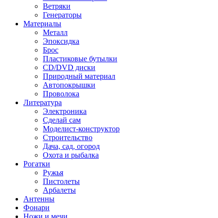
Ветряки
Генераторы
Материалы
Металл
Эпоксидка
Брос
Пластиковые бутылки
CD/DVD диски
Природный материал
Автопокрышки
Проволока
Литература
Электроника
Сделай сам
Моделист-конструктор
Строительство
Дача, сад, огород
Охота и рыбалка
Рогатки
Ружья
Пистолеты
Арбалеты
Антенны
Фонари
Ножи и мечи