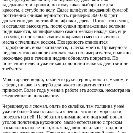
задерживает, и крошки, поэтому такая выборка не для
красоты, а сугубо по делу. Далее шлифую наждачной бумагой
постепенно снижая зернистость, примерно 360-600 грит
достаточно для чистовой шлифовки дерева. После этого мою,
и оставляю высохнуть, после сушки приглаженные волокна
поднимаются, зашлифовываю самой мелкой наждачкой, ещё
раз мою, и после высыхания покрываю смесью льняного
масла с пчелиным воском. Поверхность становится
гидрофобной, вода скатывается, и легко моется. Примерно за
неделю масло льняное окончательно полимеризуется, и можно
несколько раз в течении недели обновлять покрытие. По
истечении недели уже никаких дополнительных действий не
требуется.
Мою горячей водой, такой что руки терпят, мою и с мылом, и
с фери, никакого ущерба для такого покрытия это не
приносит. Более года у меня в работе эта досочка, несмотря на
ежедневное использование.
Черешневую я сломал, опять по склейке, там толщина у неё
уже не более 6 мм осталась, а я решил масло из морозилки
порезать на ней. Не обратил внимание что под край попал
уголок полотенца кухонного, масло естественно с треском
раскололось после того, как я надавил посильнее, заодно и
досочка раскололась. Печалька, но всё имеет свой срок. А из