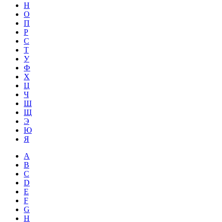
Н
О
П
Р
С
Т
У
Ф
Х
Ц
Ч
Ш
Щ
Э
Ю
Я
A
B
C
D
E
F
G
H