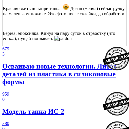
Красиво жить не запретишь...
Делал (менял) сейчас ручку
на маленьком ножике. Это фото после склейки, до обработки.
Береза, эпоксидка. Кинул на пару суток в отработку (что
есть...), пущай поплавает.
679
3
Осваиваю новые технологии. Литье
деталей из пластика в силиконовые
формы
959
0
Модель танка ИС-2
380
0