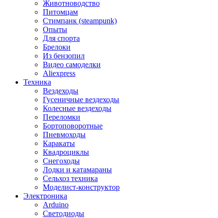
Животноводство
Питомцам
Стимпанк (steampunk)
Опыты
Для спорта
Брелоки
Из бензопил
Видео самоделки
Aliexpress
Техника
Вездеходы
Гусеничные вездеходы
Колесные вездеходы
Переломки
Бортоповоротные
Пневмоходы
Каракаты
Квадроциклы
Снегоходы
Лодки и катамараны
Сельхоз техника
Моделист-конструктор
Электроника
Arduino
Светодиоды