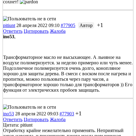
сохнет!
+1
pitiunt
28 апреля 2022 09:10
#77905
Автор
Ответить
Цитировать
Жалоба
ino53
,
Трансформаторное масло не высыхающее. А льняное на
воздухе полимеризуется. за неделю примерно или чуть менее.
Подсолнечное полимеризуется очень долго, конопляное
хорошо для защиты дерева. В смеси с воском после нагрева и
пропитки, можно пользоваться через пару часов, а
трансформаторное хорошо только для трансформаторов )) Его
функция от электрических пробоев защищать.
+1
ino53
28 апреля 2022 09:03
#77903
Ответить
Цитировать
Жалоба
Цитата: pitiunt
Отработку крайне нежелательно применять. Неприятный
запах навсегда, и токсичность такого масла повышенная