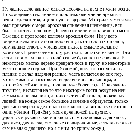
Ну ладно, дело давнее, однако досочка на кухне нужна всегда.
Новомодные стеклянные и пластиковые мне не нравятся,
решил сделать традиционную, из дерева. Материал у меня уже
был привезён с моря, бросовая спиленная шелковица, вся
была оплетена плющом. Дерево спилили и оставили на месте.
Там ещё и проволока колючая вросшая была. Ни у кого
видимо желания не возникло очищать от толстых стеблей,
опутавших ствол, а у меня возникло, в смысле желание
возникло. Привёз бензопилу, распилил остатки на месте. Там
его активно кушали разнообразные букашки и червячки. В
некоторых местах дерево превратилось в труху, но некоторые
места вполне годные. Привёз домой, кое-что распустил на
планки с делал изделия разные, часть валяется до сих пор,
хотя с момента изготовления досочки из шелковицы, о
которой я сейчас пишу, прошло уже более года. Она славно
трудится, несмотря на то что некоторые гости режут на ней
самым кончиком ножа, а нож с заточкой типа одноразовых
лезвий, на конце самое большое давление образуется, только
для канцелярских дел такой нож хорош, а вот на кухне от него
одни убытки. Причём у меня куча ножей на кухне, с
удобными рукоятками и правильными лезвиями, для хлеба,
для мяса, для масла, столовые сервировочные, есть такие что и
сам не знаю для чего, но я с ним по грибы хожу ))