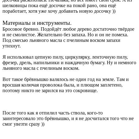
шелковицы пока ещё досочке на покой рано, она ещё
поработает, хотя уже хочу добавить новую досочку ))
Материалы и инструменты.
Бросовое бревно. Подойдёт любое дерево достаточно твёрдое
и не смолистое. Желательно без запаха. Но и он не помеха.
Под смесью льняного масла с пчелиным воском запахи
утихнут.
Я использовал цепную пилу, циркулярку, ленточную пилу,
фрезер, дрель, напильники и наждачную бумагу. Ну и немного
льняного масла с пчелиным воском.
Вот такое брёвнышко валялось не один год на земле. Там и
вросшая колючая проволока была, и плющом заплетено,
поэтому никто не зарился на это сокровище.
После того как я отпилил часть ствола, кого-то
заинтересовало это брёвнышко, и я не досчитался того что не
смог увезти сразу ))