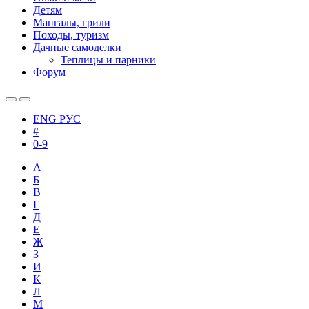
Детям
Мангалы, грили
Походы, туризм
Дачные самоделки
Теплицы и парники
Форум
ENG
РУС
#
0-9
А
Б
В
Г
Д
Е
Ж
З
И
К
Л
М