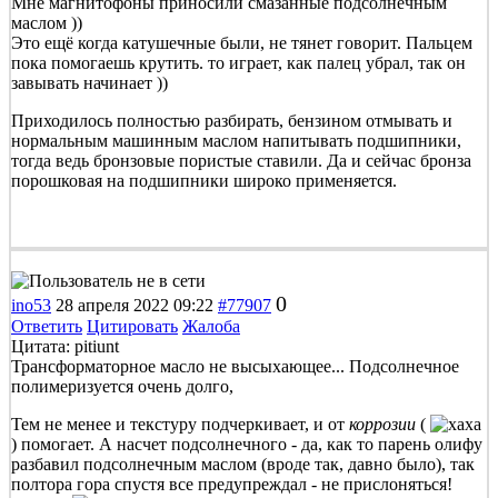
Мне магнитофоны приносили смазанные подсолнечным
маслом ))
Это ещё когда катушечные были, не тянет говорит. Пальцем
пока помогаешь крутить. то играет, как палец убрал, так он
завывать начинает ))
Приходилось полностью разбирать, бензином отмывать и
нормальным машинным маслом напитывать подшипники,
тогда ведь бронзовые пористые ставили. Да и сейчас бронза
порошковая на подшипники широко применяется.
0
ino53
28 апреля 2022 09:22
#77907
Ответить
Цитировать
Жалоба
Цитата: pitiunt
Трансформаторное масло не высыхающее... Подсолнечное
полимеризуется очень долго,
Тем не менее и текстуру подчеркивает, и от
коррозии
(
) помогает. А насчет подсолнечного - да, как то парень олифу
разбавил подсолнечным маслом (вроде так, давно было), так
полтора гора спустя все предупреждал - не прислоняться!