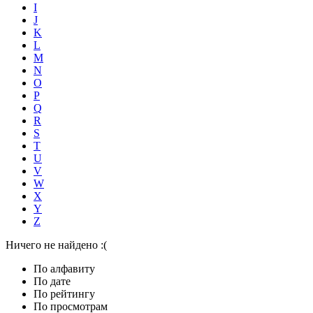
I
J
K
L
M
N
O
P
Q
R
S
T
U
V
W
X
Y
Z
Ничего не найдено :(
По алфавиту
По дате
По рейтингу
По просмотрам