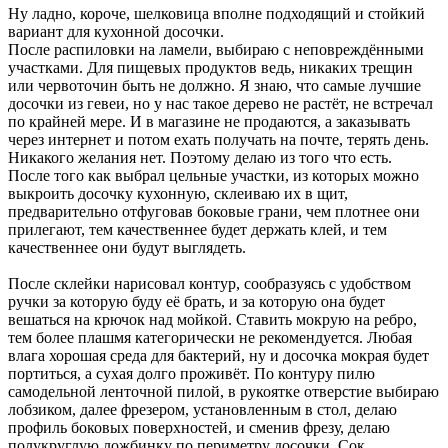
Ну ладно, короче, шелковица вполне подходящий и стойкий
вариант для кухонной досочки.
После распиловки на ламели, выбираю с неповреждёнными
участками. Для пищевых продуктов ведь, никаких трещин
или червоточин быть не должно. Я знаю, что самые лучшие
досочки из гевеи, но у нас такое дерево не растёт, не встречал
по крайней мере. И в магазине не продаются, а заказывать
через интернет и потом ехать получать на почте, терять день.
Никакого желания нет. Поэтому делаю из того что есть.
После того как выбрал цельные участки, из которых можно
выкроить досочку кухонную, склеиваю их в щит,
предварительно отфуговав боковые грани, чем плотнее они
прилегают, тем качественнее будет держать клей, и тем
качественнее они будут выглядеть.
После склейки нарисовал контур, сообразуясь с удобством
ручки за которую буду её брать, и за которую она будет
вешаться на крючок над мойкой. Ставить мокрую на ребро,
тем более плашмя категорически не рекомендуется. Любая
влага хорошая среда для бактерий, ну и досочка мокрая будет
портиться, а сухая долго проживёт. По контуру пилю
самодельной ленточной пилой, в рукоятке отверстие выбираю
лобзиком, далее фрезером, установленным в стол, делаю
профиль боковых поверхностей, и сменив фрезу, делаю
полукруглую ложбинку по периметру досочки. Сок