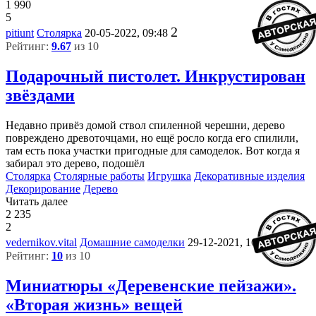
1 990
5
2
pitiunt
Столярка
20-05-2022, 09:48
Рейтинг:
9.67
из 10
Подарочный пистолет. Инкрустирован
звёздами
Недавно привёз домой ствол спиленной черешни, дерево
повреждено древоточцами, но ещё росло когда его спилили,
там есть пока участки пригодные для самоделок. Вот когда я
забирал это дерево, подошёл
Столярка
Столярные работы
Игрушка
Декоративные изделия
Декорирование
Дерево
Читать далее
2 235
2
11
vedernikov.vital
Домашние самоделки
29-12-2021, 16:36
Рейтинг:
10
из 10
Миниатюры «Деревенские пейзажи».
«Вторая жизнь» вещей