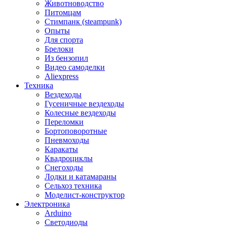
Животноводство
Питомцам
Стимпанк (steampunk)
Опыты
Для спорта
Брелоки
Из бензопил
Видео самоделки
Aliexpress
Техника
Вездеходы
Гусеничные вездеходы
Колесные вездеходы
Переломки
Бортоповоротные
Пневмоходы
Каракаты
Квадроциклы
Снегоходы
Лодки и катамараны
Сельхоз техника
Моделист-конструктор
Электроника
Arduino
Светодиоды