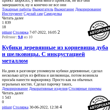
проект забросил, у меня много проектов, не все они
завершаются, ну и конечно не все они
Токарные работы
Выжигатель
Выжигание
Декорирование
Инструмент
Сделай сам
Самоделка
Читать далее
1 839
18
2
pitiunt
Столярка
7-07-2022, 16:05
Рейтинг:
9.0
из 10
Кубики деревянные из корневища дуба
и шелковицы. С инкрустацией
металлом
На днях в разговоре упомянули кубики деревянные, сделал
несколько штук из фейхоа и шелковицы, потом возникла
просьба нанести маркировку. Просто как на обычных
игральных костях. Сделал парочку таких,
Декорирование
Декоративные изделия
Столярные приемы
Читать далее
1 543
0
4
pitiunt
Столярка
30-06-2022, 12:38