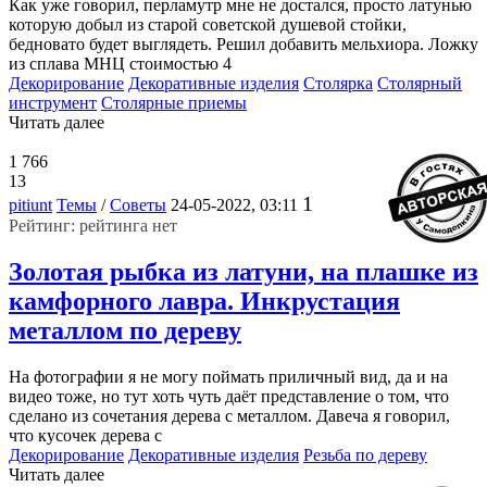
Как уже говорил, перламутр мне не достался, просто латунью
которую добыл из старой советской душевой стойки,
бедновато будет выглядеть. Решил добавить мельхиора. Ложку
из сплава МНЦ стоимостью 4
Декорирование
Декоративные изделия
Столярка
Столярный
инструмент
Столярные приемы
Читать далее
1 766
13
1
pitiunt
Темы
/
Советы
24-05-2022, 03:11
Рейтинг: рейтинга нет
Золотая рыбка из латуни, на плашке из
камфорного лавра. Инкрустация
металлом по дереву
На фотографии я не могу поймать приличный вид, да и на
видео тоже, но тут хоть чуть даёт представление о том, что
сделано из сочетания дерева с металлом. Давеча я говорил,
что кусочек дерева с
Декорирование
Декоративные изделия
Резьба по дереву
Читать далее