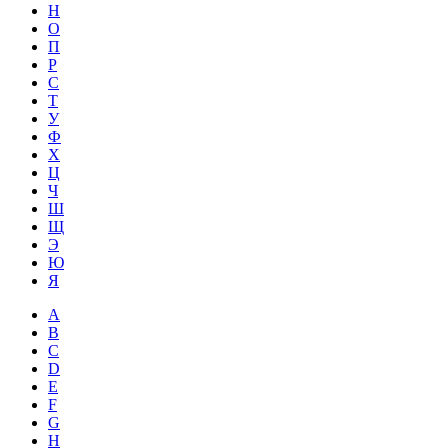
Н
О
П
Р
С
Т
У
Ф
Х
Ц
Ч
Ш
Щ
Э
Ю
Я
A
B
C
D
E
F
G
H