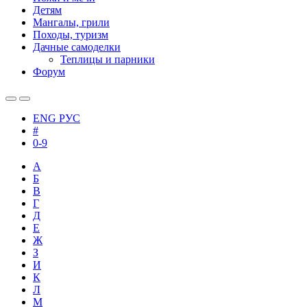
Детям
Мангалы, грили
Походы, туризм
Дачные самоделки
Теплицы и парники
Форум
ENG
РУС
#
0-9
А
Б
В
Г
Д
Е
Ж
З
И
К
Л
М