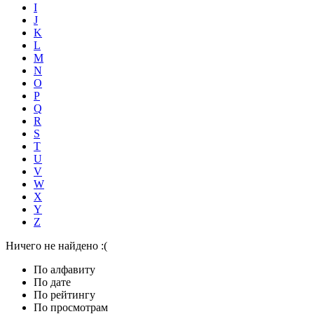
I
J
K
L
M
N
O
P
Q
R
S
T
U
V
W
X
Y
Z
Ничего не найдено :(
По алфавиту
По дате
По рейтингу
По просмотрам