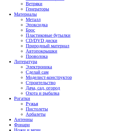
Ветряки
Генераторы
Материалы
Металл
Эпоксидка
Брос
Пластиковые бутылки
CD/DVD диски
Природный материал
Автопокрышки
Проволока
Литература
Электроника
Сделай сам
Моделист-конструктор
Строительство
Дача, сад, огород
Охота и рыбалка
Рогатки
Ружья
Пистолеты
Арбалеты
Антенны
Фонари
Ножи и мечи