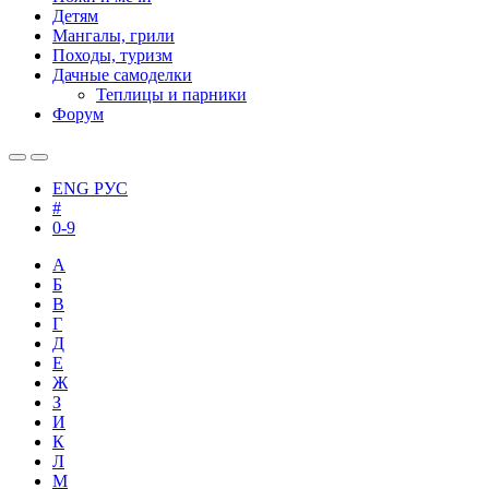
Детям
Мангалы, грили
Походы, туризм
Дачные самоделки
Теплицы и парники
Форум
ENG
РУС
#
0-9
А
Б
В
Г
Д
Е
Ж
З
И
К
Л
М