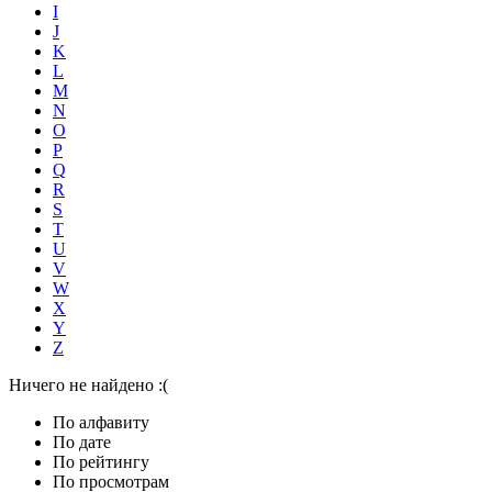
I
J
K
L
M
N
O
P
Q
R
S
T
U
V
W
X
Y
Z
Ничего не найдено :(
По алфавиту
По дате
По рейтингу
По просмотрам