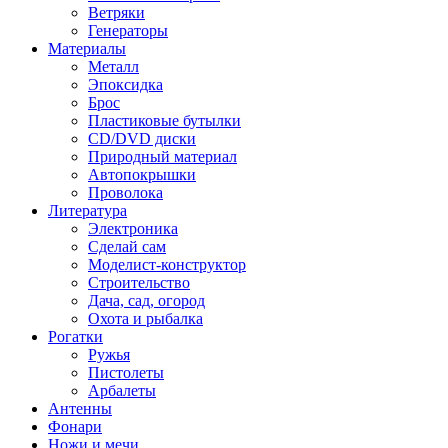
Ветряки
Генераторы
Материалы
Металл
Эпоксидка
Брос
Пластиковые бутылки
CD/DVD диски
Природный материал
Автопокрышки
Проволока
Литература
Электроника
Сделай сам
Моделист-конструктор
Строительство
Дача, сад, огород
Охота и рыбалка
Рогатки
Ружья
Пистолеты
Арбалеты
Антенны
Фонари
Ножи и мечи