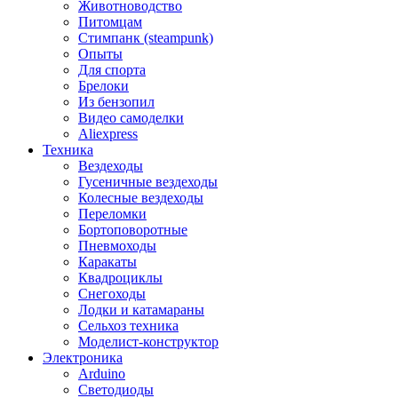
Животноводство
Питомцам
Стимпанк (steampunk)
Опыты
Для спорта
Брелоки
Из бензопил
Видео самоделки
Aliexpress
Техника
Вездеходы
Гусеничные вездеходы
Колесные вездеходы
Переломки
Бортоповоротные
Пневмоходы
Каракаты
Квадроциклы
Снегоходы
Лодки и катамараны
Сельхоз техника
Моделист-конструктор
Электроника
Arduino
Светодиоды