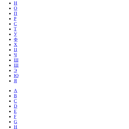
Н
О
П
Р
С
Т
У
Ф
Х
Ц
Ч
Ш
Щ
Э
Ю
Я
A
B
C
D
E
F
G
H