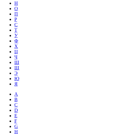
Н
О
П
Р
С
Т
У
Ф
Х
Ц
Ч
Ш
Щ
Э
Ю
Я
A
B
C
D
E
F
G
H