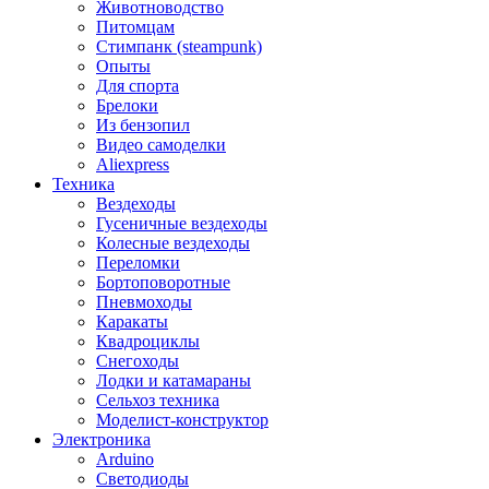
Животноводство
Питомцам
Стимпанк (steampunk)
Опыты
Для спорта
Брелоки
Из бензопил
Видео самоделки
Aliexpress
Техника
Вездеходы
Гусеничные вездеходы
Колесные вездеходы
Переломки
Бортоповоротные
Пневмоходы
Каракаты
Квадроциклы
Снегоходы
Лодки и катамараны
Сельхоз техника
Моделист-конструктор
Электроника
Arduino
Светодиоды