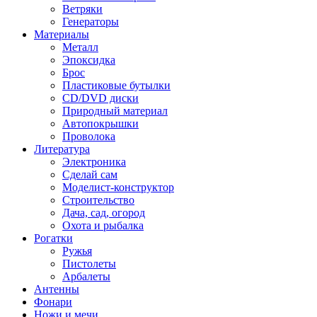
Ветряки
Генераторы
Материалы
Металл
Эпоксидка
Брос
Пластиковые бутылки
CD/DVD диски
Природный материал
Автопокрышки
Проволока
Литература
Электроника
Сделай сам
Моделист-конструктор
Строительство
Дача, сад, огород
Охота и рыбалка
Рогатки
Ружья
Пистолеты
Арбалеты
Антенны
Фонари
Ножи и мечи