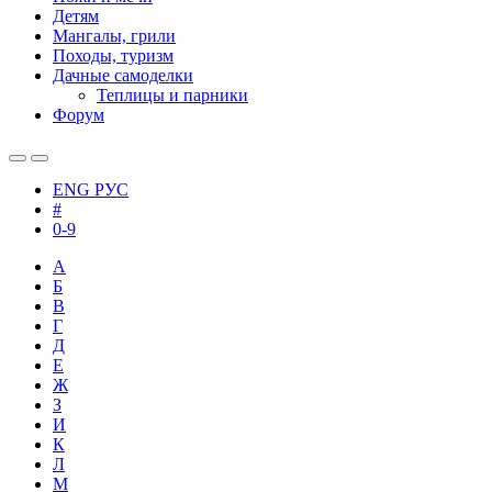
Детям
Мангалы, грили
Походы, туризм
Дачные самоделки
Теплицы и парники
Форум
ENG
РУС
#
0-9
А
Б
В
Г
Д
Е
Ж
З
И
К
Л
М