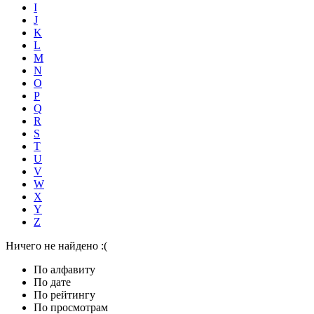
I
J
K
L
M
N
O
P
Q
R
S
T
U
V
W
X
Y
Z
Ничего не найдено :(
По алфавиту
По дате
По рейтингу
По просмотрам