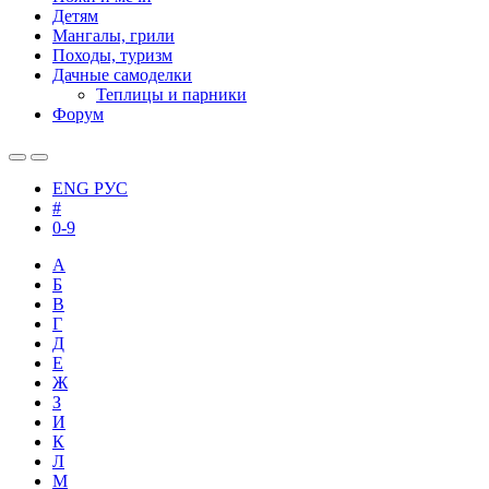
Детям
Мангалы, грили
Походы, туризм
Дачные самоделки
Теплицы и парники
Форум
ENG
РУС
#
0-9
А
Б
В
Г
Д
Е
Ж
З
И
К
Л
М