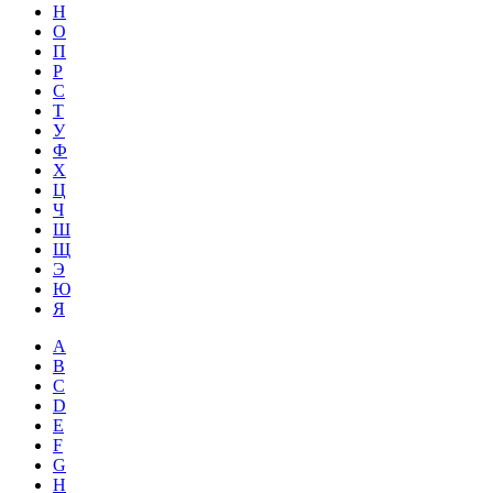
Н
О
П
Р
С
Т
У
Ф
Х
Ц
Ч
Ш
Щ
Э
Ю
Я
A
B
C
D
E
F
G
H