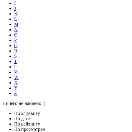
I
J
K
L
M
N
O
P
Q
R
S
T
U
V
W
X
Y
Z
Ничего не найдено :(
По алфавиту
По дате
По рейтингу
По просмотрам