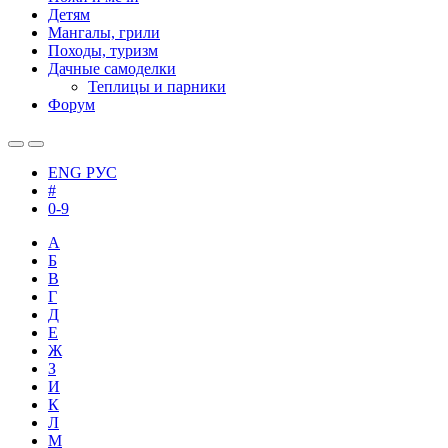
Детям
Мангалы, грили
Походы, туризм
Дачные самоделки
Теплицы и парники
Форум
ENG
РУС
#
0-9
А
Б
В
Г
Д
Е
Ж
З
И
К
Л
М