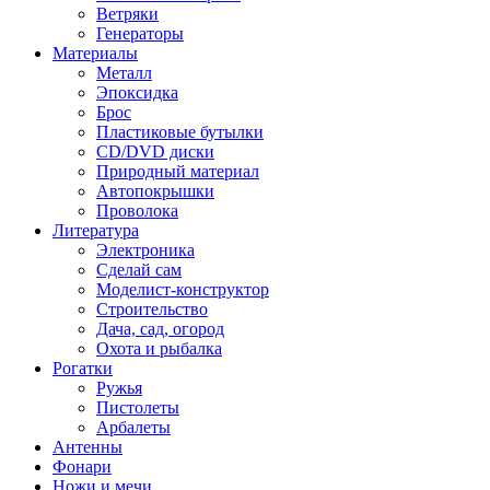
Ветряки
Генераторы
Материалы
Металл
Эпоксидка
Брос
Пластиковые бутылки
CD/DVD диски
Природный материал
Автопокрышки
Проволока
Литература
Электроника
Сделай сам
Моделист-конструктор
Строительство
Дача, сад, огород
Охота и рыбалка
Рогатки
Ружья
Пистолеты
Арбалеты
Антенны
Фонари
Ножи и мечи