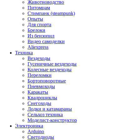
Животноводство
Питомцам
Стимпанк (steampunk)
Опыты
Для спорта
Брелоки
Из бензопил
Видео самоделки
Aliexpress
Техника
Вездеходы
Гусеничные вездеходы
Колесные вездеходы
Переломки
Бортоповоротные
Пневмоходы
Каракаты
Квадроциклы
Снегоходы
Лодки и катамараны
Сельхоз техника
Моделист-конструктор
Электроника
Arduino
Светодиоды