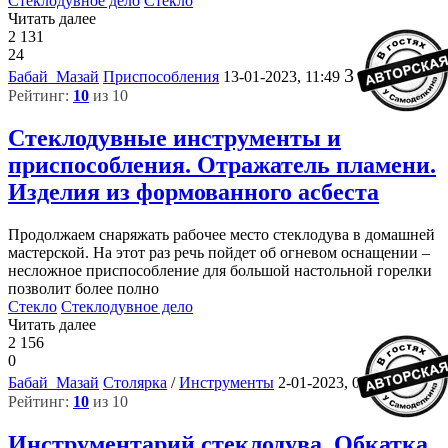
Стеклодувное дело
Стекло
Читать далее
2 131
24
3
Бабай_Мазай
Приспособления
13-01-2023, 11:49
Рейтинг:
10
из 10
Стеклодувные инструменты и
приспособления. Отражатель пламени.
Изделия из формованного асбеста
Продолжаем снаряжать рабочее место стеклодува в домашней
мастерской. На этот раз речь пойдет об огневом оснащении –
несложное приспособление для большой настольной горелки
позволит более полно
Стекло
Стеклодувное дело
Читать далее
2 156
0
3
Бабай_Мазай
Столярка
/
Инструменты
2-01-2023, 06:58
Рейтинг:
10
из 10
Инструментарий стеклодува. Обкатка