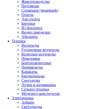
Животноводство
Питомцам
Стимпанк (steampunk)
Опыты
Для спорта
Брелоки
Из бензопил
Видео самоделки
Aliexpress
Техника
Вездеходы
Гусеничные вездеходы
Колесные вездеходы
Переломки
Бортоповоротные
Пневмоходы
Каракаты
Квадроциклы
Снегоходы
Лодки и катамараны
Сельхоз техника
Моделист-конструктор
Электроника
Arduino
Светодиоды