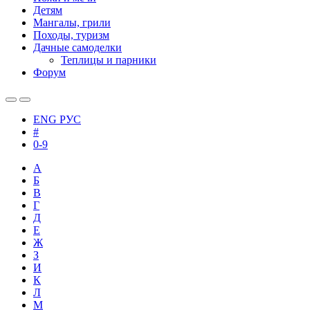
Детям
Мангалы, грили
Походы, туризм
Дачные самоделки
Теплицы и парники
Форум
ENG
РУС
#
0-9
А
Б
В
Г
Д
Е
Ж
З
И
К
Л
М