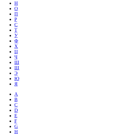
Н
О
П
Р
С
Т
У
Ф
Х
Ц
Ч
Ш
Щ
Э
Ю
Я
A
B
C
D
E
F
G
H