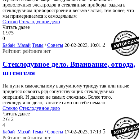
проволочных электродов в стеклянные приборы, задача в
стеклодувном приборостроении весьма частая, тем более, что
мы примериваемся к самодельным
Стекло
Стеклодувное дело
Читать далее
1 975
0
2
Бабай_Мазай
Темы
/
Советы
20-02-2023, 10:01
Рейтинг: рейтинга нет
Стеклодувное дело. Впаивание, отвода,
штенгеля
На пути к самодельному вакуумному триоду так или иначе
придется освоить ряд сопутствующих стеклодувных
операций. И далеко не самых сложных. Более того,
стеклодувное дело, занятие само по себе немало
Стекло
Стеклодувное дело
Читать далее
2 612
4
5
Бабай_Мазай
Темы
/
Советы
17-02-2023, 17:13
Рейтинг: рейтинга нет