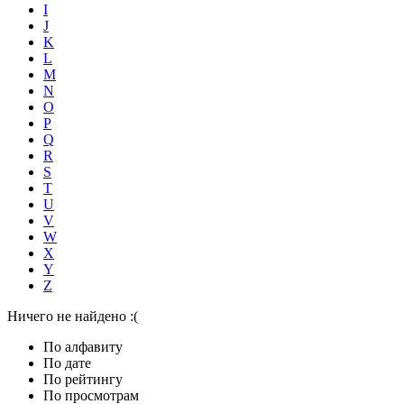
I
J
K
L
M
N
O
P
Q
R
S
T
U
V
W
X
Y
Z
Ничего не найдено :(
По алфавиту
По дате
По рейтингу
По просмотрам