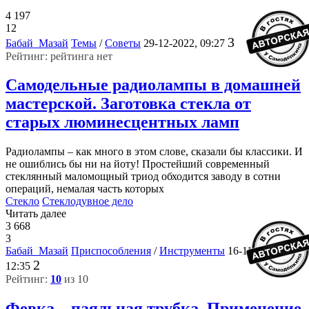
4 197
12
3
Бабай_Мазай
Темы
/
Советы
29-12-2022, 09:27
Рейтинг: рейтинга нет
Самодельные радиолампы в домашней
мастерской. Заготовка стекла от
старых люминесцентных ламп
Радиолампы – как много в этом слове, сказали бы классики. И
не ошиблись бы ни на йоту! Простейший современный
стеклянный маломощный триод обходится заводу в сотни
операций, немалая часть которых
Стекло
Стеклодувное дело
Читать далее
3 668
3
Бабай_Мазай
Приспособления
/
Инструменты
16-11-2022,
2
12:35
Рейтинг:
10
из 10
Февка – паяльная трубка. Применение