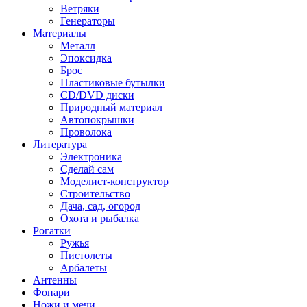
Ветряки
Генераторы
Материалы
Металл
Эпоксидка
Брос
Пластиковые бутылки
CD/DVD диски
Природный материал
Автопокрышки
Проволока
Литература
Электроника
Сделай сам
Моделист-конструктор
Строительство
Дача, сад, огород
Охота и рыбалка
Рогатки
Ружья
Пистолеты
Арбалеты
Антенны
Фонари
Ножи и мечи