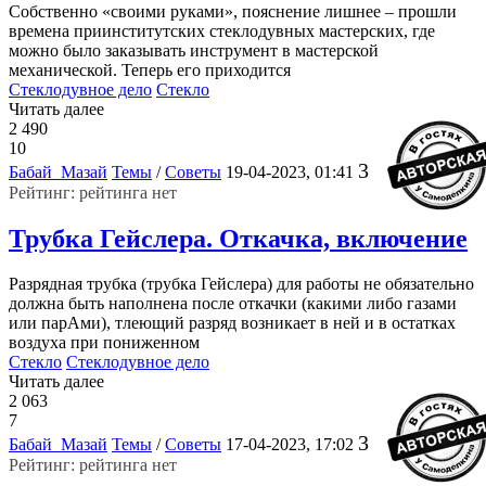
Собственно «своими руками», пояснение лишнее – прошли
времена приинститутских стеклодувных мастерских, где
можно было заказывать инструмент в мастерской
механической. Теперь его приходится
Стеклодувное дело
Стекло
Читать далее
2 490
10
3
Бабай_Мазай
Темы
/
Советы
19-04-2023, 01:41
Рейтинг: рейтинга нет
Трубка Гейслера. Откачка, включение
Разрядная трубка (трубка Гейслера) для работы не обязательно
должна быть наполнена после откачки (какими либо газами
или парАми), тлеющий разряд возникает в ней и в остатках
воздуха при пониженном
Стекло
Стеклодувное дело
Читать далее
2 063
7
3
Бабай_Мазай
Темы
/
Советы
17-04-2023, 17:02
Рейтинг: рейтинга нет