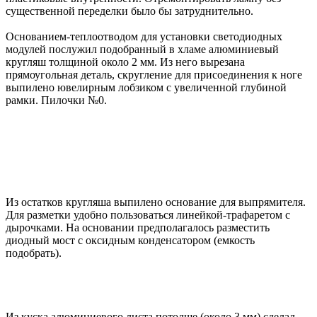
существенной переделки было бы затруднительно.
Основанием-теплоотводом для установки светодиодных
модулей послужил подобранный в хламе алюминиевый
кругляш толщиной около 2 мм. Из него вырезана
прямоугольная деталь, скругление для присоединения к ноге
выпилено ювелирным лобзиком с увеличенной глубиной
рамки. Пилочки №0.
Из остатков кругляша выпилено основание для выпрямителя.
Для разметки удобно пользоваться линейкой-трафаретом с
дырочками. На основании предполагалось разместить
диодный мост с оксидным конденсатором (емкость
подобрать).
Из куска алюминиевого листа потолще (около 3 мм) сделал