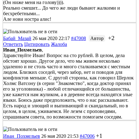
(Он ниже меня на голову)))).
Реально смешит... До чего же люди бывают жалкими и
бесхребетными...
Але нови ностра алис!
+2
Бабай_Мазай
26 мая 2020 22:17
#47008
Автор
Ответить
Цитировать
Жалоба
Иван_Похмельев
,
Здравствуйте Иван! Вопрос на сто рублей. В целом, дела
обстоят хорошо. Другое дело, что мы живем несколько
удаленно и не столь часто и много сталкиваемся с местным
людом. Близких соседей, через забор, нет и поводов для
конфликтов меньше. С другой стороны, как говорил Шерлок
Холмс Ватсону (в серии "Знакомство", когда доктор принял
его за уголовника) - любой отличающийся от большинства,
уже кажется нам жуликом, а в деревне всегда находятся злые
языки. Боюсь даже предположить, что о нас рассказывают.
Есть народ и злющий и выпивающий и скандальный, но в
целом, в целом, уживаемся. Не лезем с проповедями,
спрашиваем совета, по возможности помогаем соседям.
+1
Иван_Похмельев
26 мая 2020 21:53
#47006