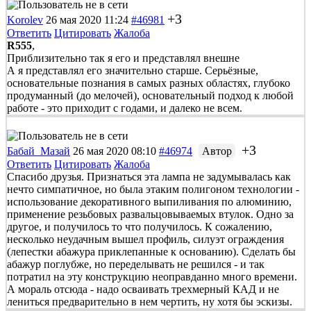
+3
Korolev
26 мая 2020 11:24
#46981
Ответить
Цитировать
Жалоба
R555
,
Приблизительно так я его и представлял внешне
А я представлял его значительно старше. Серьёзные,
основательные познания в самых разных областях, глубоко
продуманный (до мелочей), основательный подход к любой
работе - это приходит с годами, и далеко не всем.
+3
Бабай_Мазай
26 мая 2020 08:10
#46974
Автор
Ответить
Цитировать
Жалоба
Спасибо друзья. Признаться эта лампа не задумывалась как
нечто симпатичное, но была этаким полигоном технологии -
использование декоративного выпиливания по алюминию,
применение резьбовых развальцовываемых втулок. Одно за
другое, и получилось то что получилось. К сожалению,
несколько неудачным вышел профиль, силуэт ограждения
(лепестки абажура приклепанные к основанию). Сделать бы
абажур поглубже, но переделывать не решился - и так
потратил на эту конструкцию неоправданно много времени.
А мораль отсюда - надо осваивать трехмерный КАД и не
лениться предварительно в нем чертить, ну хотя бы эскизы.