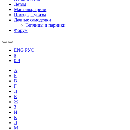
Детям
Мангалы, грили
Походы, туризм
Дачные самоделки
Теплицы и парники
Форум
ENG
РУС
#
0-9
А
Б
В
Г
Д
Е
Ж
З
И
К
Л
М