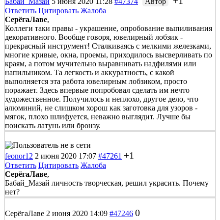
+1
Бабай_Мазай
5 июня 2020 11:28
#47374
Автор
Ответить
Цитировать
Жалоба
СерёгаЛаве
,
Коллеги таки правы - украшение, опробование выпиливания
декоративного. Вообще говоря, ювелирный лобзик -
прекрасный инструмент! Сталкиваясь с мелкими железками,
многие кривые, окна, проемы, приходилось высверливать по
краям, а потом мучительно выравнивать надфилями или
напильником. Та легкость и аккуратность, с какой
выполняется эта работа ювелирным лобзиком, просто
поражает. Здесь впервые попробовал сделать им нечто
художественное. Получилось и неплохо, другое дело, что
алюминий, не слишком хорош как заготовка для узоров -
мягок, плохо шлифуется, неважно выглядит. Лучше бы
поискать латунь или бронзу.
+1
feonor12
2 июня 2020 17:07
#47261
Ответить
Цитировать
Жалоба
СерёгаЛаве
,
Бабай_Мазай личность творческая, решил украсить. Почему
нет?
0
СерёгаЛаве
2 июня 2020 14:09
#47246