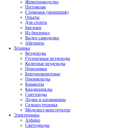
Животноводство
Питомцам
Стимпанк (steampunk)
Опыты
Для спорта
Брелоки
Из бензопил
Видео самоделки
Aliexpress
Техника
Вездеходы
Гусеничные вездеходы
Колесные вездеходы
Переломки
Бортоповоротные
Пневмоходы
Каракаты
Квадроциклы
Снегоходы
Лодки и катамараны
Сельхоз техника
Моделист-конструктор
Электроника
Arduino
Светодиоды