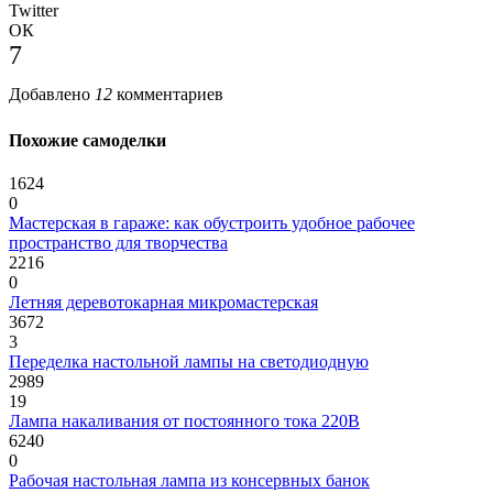
Twitter
ОК
7
Добавлено
12
комментариев
Похожие самоделки
1624
0
Мастерская в гараже: как обустроить удобное рабочее
пространство для творчества
2216
0
Летняя деревотокарная микромастерская
3672
3
Переделка настольной лампы на светодиодную
2989
19
Лампа накаливания от постоянного тока 220В
6240
0
Рабочая настольная лампа из консервных банок