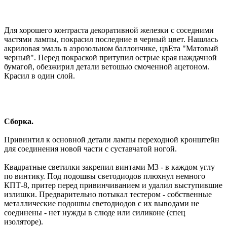
Для хорошего контраста декоративной железки с соседними
частями лампы, покрасил последние в черный цвет. Нашлась
акриловая эмаль в аэрозольном баллончике, цвЕта "Матовый
черный". Перед покраской притупил острые края наждачной
бумагой, обезжирил детали ветошью смоченной ацетоном.
Красил в один слой.
Сборка.
Привинтил к основной детали лампы переходной кронштейн
для соединения новой части с суставчатой ногой.
Квадратные светилки закрепил винтами М3 - в каждом углу
по винтику. Под подошвы светодиодов плюхнул немного
КПТ-8, притер перед привинчиванием и удалил выступившие
излишки. Предварительно потыкал тестером - собственные
металлические подошвы светодиодов с их выводами не
соединены - нет нужды в слюде или силиконе (спец
изоляторе).