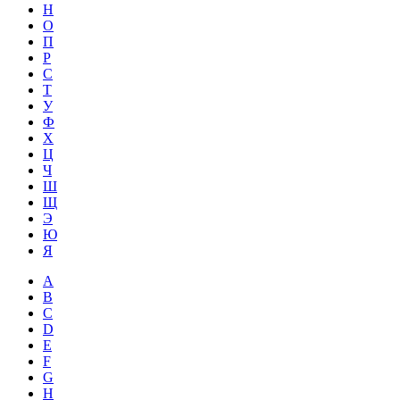
Н
О
П
Р
С
Т
У
Ф
Х
Ц
Ч
Ш
Щ
Э
Ю
Я
A
B
C
D
E
F
G
H