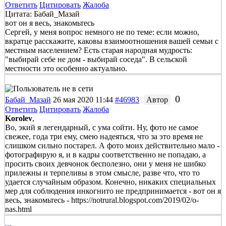
Ответить
Цитировать
Жалоба
Цитата: Бабай_Мазай
вот он я весь, знакомьтесь
Сергей, у меня вопрос немного не по теме: если можно,
вкратце расскажите, каковы взаимоотношения вашей семьи с
местным населением? Есть старая народная мудрость:
"выбирай себе не дом - выбирай соседа". В сельской
местности это особенно актуально.
0
Бабай_Мазай
26 мая 2020 11:44
#46983
Автор
Ответить
Цитировать
Жалоба
Korolev
,
Во, экий я легендарный, с ума сойти. Ну, фото не самое
свежее, года три ему, смею надеяться, что за это время не
слишком сильно постарел. А фото моих действительно мало -
фотографирую я, и в кадры соответственно не попадаю, а
просить своих девчонок бесполезно, они у меня не шибко
прилежны и терпеливы в этом смысле, разве что, что то
удается случайным образом. Конечно, никаких специальных
мер для соблюдения инкогнито не предпринимается - вот он я
весь, знакомьтесь - https://notrural.blogspot.com/2019/02/o-
nas.html