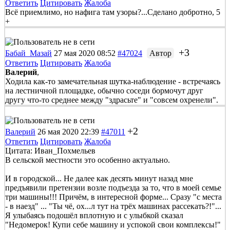
Ответить
Цитировать
Жалоба
Всё приемлимо, но нафига там узоры?...Сделано добротно, 5
+
+3
Бабай_Мазай
27 мая 2020 08:52
#47024
Автор
Ответить
Цитировать
Жалоба
Валерий
,
Ходила как-то замечательная шутка-наблюдение - встречаясь
на лестничной площадке, обычно соседи бормочут друг
другу что-то среднее между "здрасьте" и "совсем охренели".
+2
Валерий
26 мая 2020 22:39
#47011
Ответить
Цитировать
Жалоба
Цитата: Иван_Похмельев
В сельской местности это особенно актуально.
И в городской... Не далее как десять минут назад мне
предъявили претензии возле подъезда за то, что в моей семье
три машины!!! Причём, в интересной форме... Сразу "с места
- в наезд" ... "Ты чё, ох...л тут на трёх машинах рассекать?!"...
Я улыбаясь подошёл вплотную и с улыбкой сказал
"Недомерок! Купи себе машину и успокой свои комплексы!"