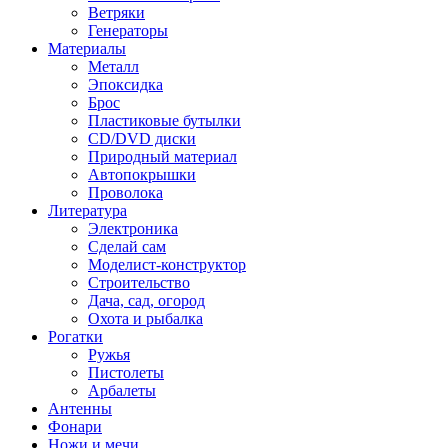
Ветряки
Генераторы
Материалы
Металл
Эпоксидка
Брос
Пластиковые бутылки
CD/DVD диски
Природный материал
Автопокрышки
Проволока
Литература
Электроника
Сделай сам
Моделист-конструктор
Строительство
Дача, сад, огород
Охота и рыбалка
Рогатки
Ружья
Пистолеты
Арбалеты
Антенны
Фонари
Ножи и мечи