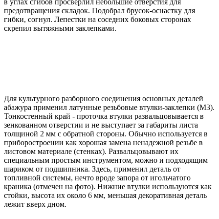
в углах сгибов просверлил небольшие отверстия для
предотвращения складок. Подобрал брусок-оснастку для
гибки, согнул. Лепестки на соседних боковых сторонах
скрепил вытяжными заклепками.
Для культурного разборного соединения основных деталей
абажура применил латунные резьбовые втулки-заклепки (М3).
Тонкостенный край - проточка втулки развальцовывается в
зенкованном отверстии и не выступает за габариты листа
толщиной 2 мм с обратной стороны. Обычно используется в
приборостроении как хорошая замена ненадежной резьбе в
листовом материале (стенках). Развальцовывают их
специальным простым инструментом, можно и подходящим
шариком от подшипника. Здесь, применил деталь от
топливной системы, нечто вроде запора от игольчатого
краника (отмечен на фото). Нижние втулки используются как
стойки, высота их около 6 мм, меньшая декоративная деталь
лежит вверх дном.