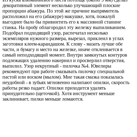
декоративный элемент несколько улучшающий плоские
пропорции абажура. По этой же причине выпрямитель
расположил на его (абажуре) макушке, хотя, пожалуй
выгоднее было бы привинтить его к массивной станине
станка. На пробу облагородил эту железку выпиливанием.
Подобрал подходящий узор, распечатал несколько
экземпляров нужного размера, вырезал, приклеил в углах
заготовки клеем-карандашом. К слову - мазать лучше обе
части, и бумагу и место на железке, иначе отклеивается в
самый неподходящий момент. Внутри замкнутых контуров
подлежащих удалению накернил и просверлил отверстия,
выпилил. Узор некрупный - пилочка №4. Ювелиры
рекомендуют при работе смазывать пилочку специальной
пастой или воском (мылом). Мне такая смазка показалась
неудобной - в зубьях мгновенно налипают опилки, скорость
работы резко падает. Опилки приходится удалять
принудительно (щеточкой). Хотя инструмент меньше
заклинивает, пилки меньше ломаются.