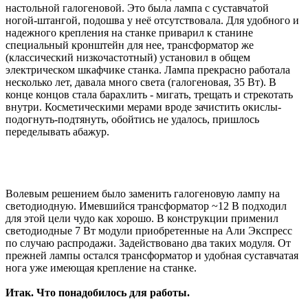
настольной галогеновой. Это была лампа с суставчатой
ногой-штангой, подошва у неё отсутствовала. Для удобного и
надежного крепления на станке приварил к станине
специальный кронштейн для нее, трансформатор же
(классический низкочастотный) установил в общем
электрическом шкафчике станка. Лампа прекрасно работала
несколько лет, давала много света (галогеновая, 35 Вт). В
конце концов стала барахлить - мигать, трещать и стрекотать
внутри. Косметическими мерами вроде зачистить окислы-
подогнуть-подтянуть, обойтись не удалось, пришлось
переделывать абажур.
Волевым решением было заменить галогеновую лампу на
светодиодную. Имевшийся трансформатор ~12 В подходил
для этой цели чудо как хорошо. В конструкции применил
светодиодные 7 Вт модули приобретенные на Али Экспресс
по случаю распродажи. Задействовано два таких модуля. От
прежней лампы остался трансформатор и удобная суставчатая
нога уже имеющая крепление на станке.
Итак. Что понадобилось для работы.