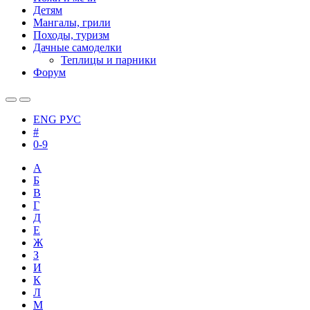
Детям
Мангалы, грили
Походы, туризм
Дачные самоделки
Теплицы и парники
Форум
ENG
РУС
#
0-9
А
Б
В
Г
Д
Е
Ж
З
И
К
Л
М