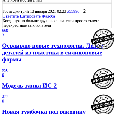
Але нови ностра алис!
+2
Гость Дмитрий
13 января 2021 02:23
#55990
Ответить
Цитировать
Жалоба
Когда нужно больше двух выключателей просто ставят
перекрестные выключатели
669
3
Осваиваю новые технологии. Литье
деталей из пластика в силиконовые
формы
956
0
Модель танка ИС-2
377
0
Новая тумбочка под раковину