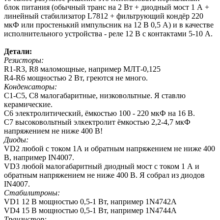
блок питания (обычный транс на 2 Вт + диодный мост 1 А +
линейный стабилизатор L7812 + фильтрующий кондёр 220
мкФ или простенький импульсник на 12 В 0,5 А) и в качестве
исполнительного устройства - реле 12 В с контактами 5-10 А.
Детали:
Резисторы:
R1-R3, R8 маломощные, например МЛТ-0,125
R4-R6 мощностью 2 Вт, греются не много.
Конденсаторы:
С1-С5, С8 малогабаритные, низковольтные. Я ставлю
керамические.
С6 электролитический, ёмкостью 100 - 220 мкФ на 16 В.
С7 высоковольтный элкектролит ёмкостью 2,2-4,7 мкФ
напряжением не ниже 400 В!
Диоды:
VD2 любой с током 1А и обратным напряжением не ниже 400
В, например IN4007.
VD3 любой малогабаритный диодный мост с током 1 А и
обратным напряжением не ниже 400 В. Я собрал из диодов
IN4007.
Стабилитроны:
VD1 12 В мощностью 0,5-1 Вт, например 1N4742A
VD4 15 В мощностью 0,5-1 Вт, например 1N4744А
Транзистор: