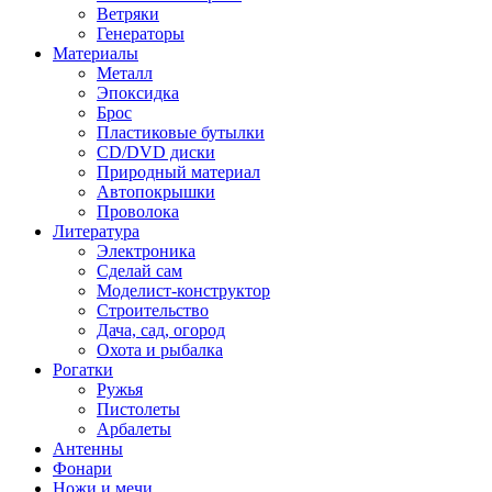
Ветряки
Генераторы
Материалы
Металл
Эпоксидка
Брос
Пластиковые бутылки
CD/DVD диски
Природный материал
Автопокрышки
Проволока
Литература
Электроника
Сделай сам
Моделист-конструктор
Строительство
Дача, сад, огород
Охота и рыбалка
Рогатки
Ружья
Пистолеты
Арбалеты
Антенны
Фонари
Ножи и мечи