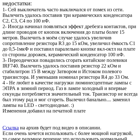
недостатки:
1- Сей выключатель часто выключался от помех из сети.
Вылечить удалось поставив три керамических конденсатора
С2, С3, С4 по 100 нФ.
2- Иногда начинал появляться эффект дребезга контактов, при
длине проводов от кнопок включения до платы более 15
метров. Вылечить в моём случае удалось увеличив
сопротивление резистора R3 до 15 кОм, увеличил ёмкость С1
до 0,5-1мкФ и поставил паралельно кнопке вкл-октл на плате
со стороны дорожек, керамический конденсатор 100 нФ.
3- Переодически повадились сгорать китайские полевики
IRF740. Вылечить удалось поставив резистор 22 кОм и
стабилитрон 15 В между Затвором и Истоком полевого
транзистора. И уменьшив номинал резистора R4 до 33 Ом.
4 - Не любит в качестве нагрузки люминесцентные лампы с
ЭПРА в зимний период. Газ в лампе холодный и впервые
секунды потребляется значительный ток. Транзистор не всегда
был этому рад и мог сгореть. Вылечил банально.... заменил
лампы на LED - светодиодные. :)
Изменения добавил на печатной плате
Ссылка
на архив будет под видео в описании.
Если очень хочется использовать с более мощной нагрузкой,
то самое разумное решение это использовать нормальный