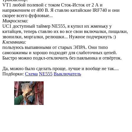
VT1 любой полевой с током Сток-Исток от 2 А и
напряжением от 400 В. Я ставлю китайские IRF740 и они
скорее всего фуфловые...
Микросхема:
UC1 доступный таймер NE555, я купил их жменьку у
китайцев, теперь ставлю их во все свои включалки, пищалки,
звонилки, моргалки, релюшки... Нужное подчеркнуть :)
Клеммники:
пользуюсь выпаянными от старых ЭПРА. Они типо
самозажимы и хорошо подходят для слаботочных цепей.
Быстро можно подкл-отключить без паяльника и отвёрток.
Да, можно было сделать проще, лучше и вообще не так....
Подборки:
Схема
NE555
Выключатель