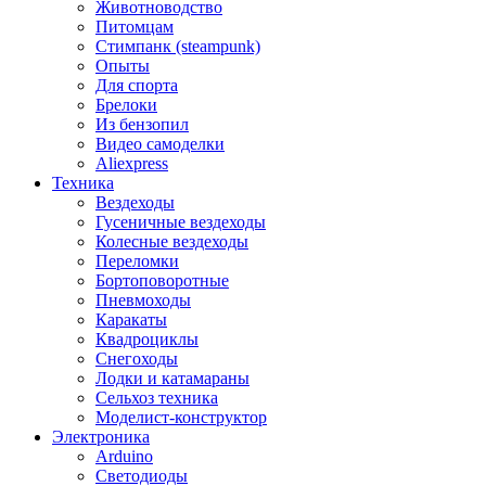
Животноводство
Питомцам
Стимпанк (steampunk)
Опыты
Для спорта
Брелоки
Из бензопил
Видео самоделки
Aliexpress
Техника
Вездеходы
Гусеничные вездеходы
Колесные вездеходы
Переломки
Бортоповоротные
Пневмоходы
Каракаты
Квадроциклы
Снегоходы
Лодки и катамараны
Сельхоз техника
Моделист-конструктор
Электроника
Arduino
Светодиоды