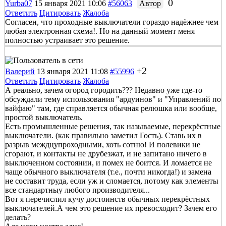
0
Yurba07
15 января 2021 10:06
#56063
Автор
Ответить
Цитировать
Жалоба
Согласен, что проходные выключатели гораздо надёжнее чем
любая электронная схема!. Но на данный момент меня
полностью устраивает это решение.
+2
Валерий
13 января 2021 11:08
#55996
Ответить
Цитировать
Жалоба
А реально, зачем огород городить??? Недавно уже где-то
обсуждали тему использования "ардуинов" и "Управлений по
вайфаю" там, где справляется обычная релюшка или вообще,
простой выключатель.
Есть промышленные решения, так называемые, перекрёстные
выключатели. (как правильно заметил Гость). Ставь их в
разрыв междцупроходными, хоть сотню! И полевики не
сгорают, и контакты не друбезжат, и не запитано ничего в
выключенном состоянии, и помех не боится. И ломается не
чаще обычного выключателя (т.е., почти никогда!) и замена
не составит труда, если уж и сломается, потому как элементы
все стандартныу любого производителя...
Вот я перечислил кучу достоинств обычных перекрёстных
выключателей.А чем это решение их превосходит? Зачем его
делать?