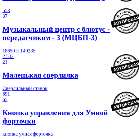
553
37
Музыкальный центр с блютус -
передатчиком - 3 (МЦБП-3)
18650
HT4928S
2 532
21
Маленькая сверлилка
Сверлильный станок
691
65
Кнопка управления для Умной
форточки
кнопка
умная
форточка