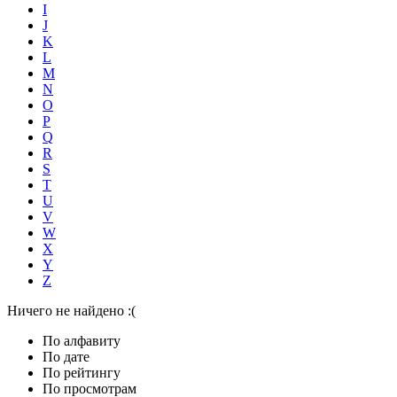
I
J
K
L
M
N
O
P
Q
R
S
T
U
V
W
X
Y
Z
Ничего не найдено :(
По алфавиту
По дате
По рейтингу
По просмотрам