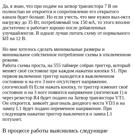
Да, я знаю, что при подаче на затвор транзистора 7 В он
полностью не откроется и сопротивление его открытого
канала будет больше. Но если учесть, что мне нужен выл-октл
нагрузку до 35 Вт, потребляемый ток 150 мА, то этого вполне
достаточно и работает хорошо после добавленных
улучшайзенгов. В идеале лучше питать схему от нормального
БП на 12 В.
Но мне хотелось сделать минимальные размеры и
минимальное собственное потребление схемы в отключенном
режиме.
Работа схемы проста, на 555 таймере собран триггер, который
меняет своё состояние при каждом нажатии кнопки S1. При
первом включении триггер находится в выключенном
состоянии и на его 3 ноге отсутствует напряжение.
(логический 0) Если нажать кнопку, то триггер изменит своё
состояние и на 3 ноге появится напряжение (логическая 1) и
через резистор R4 будет подано на Затвор транзистора VT1.
Он откроется, замкнёт диагональ диодного моста VD3 и на
лампу L1 будет подано переменное напряжение. При
следующем нажатии триггер выключится и лампа L1
потухнет.
В процессе работы выяснились следующие