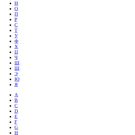
Н
О
П
Р
С
Т
У
Ф
Х
Ц
Ч
Ш
Щ
Э
Ю
Я
A
B
C
D
E
F
G
H