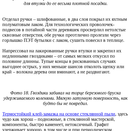
для втулки до ее весьма плотной посадки.
Отделал ручки – шлифованные, в два слоя покрыл их яхтным
полуматовым лаком. Для технологических проволочек-
подвесов в потайной части деревяшек просверлил нетолстые
сквозные отверстия, обе ручки преотлично пролезли через
горлышко ПЭТ бутылки с лаком, сушить повесил в теплице.
Напрессовал на лакированные ручки втулки и закрепил их
недлинными гвоздиками – от самых мелких откусил по
половине длинны. Тупые концы в рискованных случаях
выгоднее острых, у них меньше шансов отколоть щепку или
край – волокна дерева они вминают, а не раздвигают.
Фото 18. Гвоздики забивал на торце березового бруска
удерживаемого коленями. Мягкую латунную поверхность, как
будто бы не повредил.
Термостойкий клей-замазка на основе стеклянной пыли
, здесь
чудо как хорош – подножные, в стеклянной мастерской,
компоненты, быстро каменеет, нетоксичный. Графит
удерживает хорошо, в том числе и при периодическом