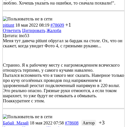
люблю. Хочешь указать на ошибки, то сначала похвали!".
+1
pitiunt
18 мая 2022 08:19
#78609
Ответить
Цитировать
Жалоба
Цитата: ino53
Меня тут давеча pitiunt обругал за бардак на столе. Ох, что он
скажет, когда увидит Фото 4, с грязными руками...
Странно. Я к рабочему месту с нагромождением всяческого
отношусь терпимо, у самого кучами навалено.
Пытался вспомнить что я такого мог сказать. Наверное только
про кучу оголённых проводов под напряжением и
здоровенный реостат подключенный напрямую в 220 вольт.
Это реально опасно. Грязные руки отмоются, а если током
шарахнет, то уже будут не отмывать а обмывать.
Поаккуратнее с этим.
+3
Бабай_Мазай
18 мая 2022 07:58
#78608
Автор