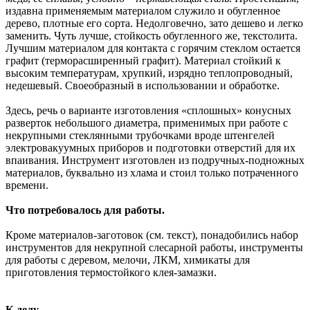
издавна применяемым материалом служило и обугленное
дерево, плотные его сорта. Недолговечно, зато дешево и легко
заменить. Чуть лучше, стойкость обугленного же, текстолита.
Лучшим материалом для контакта с горячим стеклом остается
графит (терморасширенный графит). Материал стойкий к
высоким температурам, хрупкий, изрядно теплопроводный,
недешевый. Своеобразный в использовании и обработке.
Здесь, речь о варианте изготовления «сплошных» конусных
разверток небольшого диаметра, применимых при работе с
некрупными стеклянными трубочками вроде штенгелей
электровакуумных приборов и подготовки отверстий для их
впаивания. Инструмент изготовлен из подручных-подножных
материалов, буквально из хлама и стоил только потраченного
времени.
Что потребовалось для работы.
Кроме материалов-заготовок (см. текст), понадобились набор
инструментов для некрупной слесарной работы, инструменты
для работы с деревом, мелочи, ЛКМ, химикаты для
приготовления термостойкого клея-замазки.
К делу.