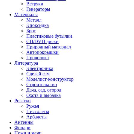
Ветряки
Генераторы
Материалы
Металл
Эпоксидка
Брос
Пластиковые бутылки
CD/DVD диски
Природный материал
Автопокрышки
Проволока
Литература
Электроника
Сделай сам
Моделист-конструктор
Строительство
Дача, сад, огород
Охота и рыбалка
Рогатки
Ружья
Пистолеты
Арбалеты
Антенны
Фонари
Ножи и мечи