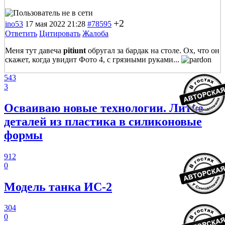
+2
ino53
17 мая 2022 21:28
#78595
Ответить
Цитировать
Жалоба
Меня тут давеча
pitiunt
обругал за бардак на столе. Ох, что он
скажет, когда увидит Фото 4, с грязными руками...
543
3
Осваиваю новые технологии. Литье
деталей из пластика в силиконовые
формы
912
0
Модель танка ИС-2
304
0