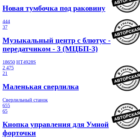
Новая тумбочка под раковину
444
37
Музыкальный центр с блютус -
передатчиком - 3 (МЦБП-3)
18650
HT4928S
2 475
21
Маленькая сверлилка
Сверлильный станок
655
65
Кнопка управления для Умной
форточки