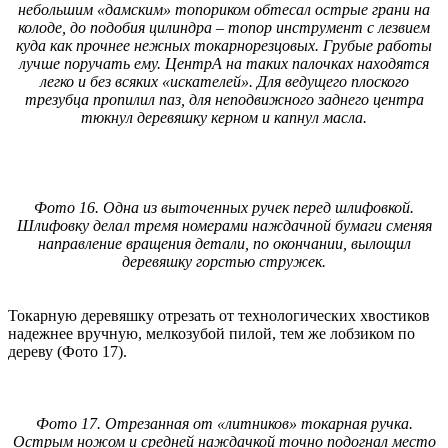
небольшим «дамским» топориком обтесал острые грани на
колоде, до подобия цилиндра – топор инструмент с лезвием
куда как прочнее нежных токарнорезцовых. Грубые работы
лучше поручать ему. ЦентрА на таких палочках находятся
легко и без всяких «искателей». Для ведущего плоского
трезубца пропилил паз, для неподвижного заднего центра
тюкнул деревяшку керном и капнул масла.
Фото 16. Одна из выточенных ручек перед шлифовкой.
Шлифовку делал тремя номерами наждачной бумаги сменяя
направление вращения детали, по окончании, вылощил
деревяшку горстью стружек.
Токарную деревяшку отрезать от технологических хвостиков
надежнее вручную, мелкозубой пилой, тем же лобзиком по
дереву (Фото 17).
Фото 17. Отрезанная от «литников» токарная ручка.
Острым ножом и средней наждачкой точно подогнал место