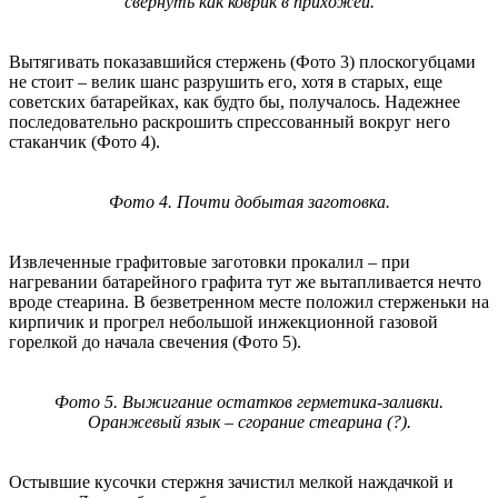
свернуть как коврик в прихожей.
Вытягивать показавшийся стержень (Фото 3) плоскогубцами
не стоит – велик шанс разрушить его, хотя в старых, еще
советских батарейках, как будто бы, получалось. Надежнее
последовательно раскрошить спрессованный вокруг него
стаканчик (Фото 4).
Фото 4. Почти добытая заготовка.
Извлеченные графитовые заготовки прокалил – при
нагревании батарейного графита тут же вытапливается нечто
вроде стеарина. В безветренном месте положил стерженьки на
кирпичик и прогрел небольшой инжекционной газовой
горелкой до начала свечения (Фото 5).
Фото 5. Выжигание остатков герметика-заливки.
Оранжевый язык – сгорание стеарина (?).
Остывшие кусочки стержня зачистил мелкой наждачкой и