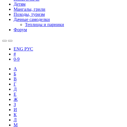
Детям
Мангалы, грили
Походы, туризм
Дачные самоделки
Теплицы и парники
Форум
ENG
РУС
#
0-9
А
Б
В
Г
Д
Е
Ж
З
И
К
Л
М