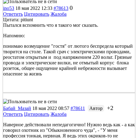
0
ino53
18 мая 2022 12:33
#78613
Ответить
Цитировать
Жалоба
Цитата: pitiunt
Пытался вспомнить что я такого мог сказать.
Напомню:
понимаю возмущение "гостя" от лютого беспредела который
творится на столе. Такой срач с электрическими проводами,
реостатом открытым и под напряжением 220 вольт. Грязные
провода и электрические вилки, не отмытый корпус блока
розеток, общее ощущение крайней небрежности вызывает
опасение за жизнь
+2
Бабай_Мазай
18 мая 2022 08:57
#78611
Автор
Ответить
Цитировать
Жалоба
Наверное действовали непедагогично! Нужно ведь как - а как
говорил охотник из "Обыкновенного чуда", - "У меня
профессия тонкая, нервная. Я ведь этих окриков-то не