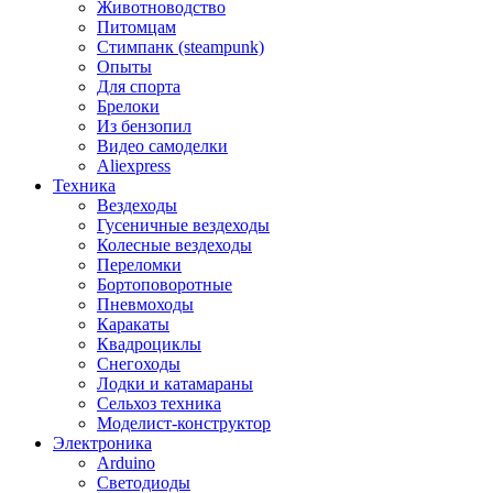
Животноводство
Питомцам
Стимпанк (steampunk)
Опыты
Для спорта
Брелоки
Из бензопил
Видео самоделки
Aliexpress
Техника
Вездеходы
Гусеничные вездеходы
Колесные вездеходы
Переломки
Бортоповоротные
Пневмоходы
Каракаты
Квадроциклы
Снегоходы
Лодки и катамараны
Сельхоз техника
Моделист-конструктор
Электроника
Arduino
Светодиоды