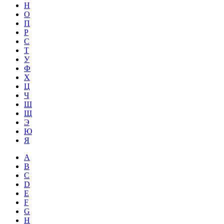
Н
О
П
Р
С
Т
У
Ф
Х
Ц
Ч
Ш
Щ
Э
Ю
Я
A
B
C
D
E
F
G
H