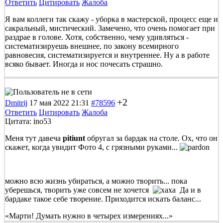
Ответить
Цитировать
Жалоба
Я вам коллеги так скажу - уборка в мастерской, процесс еще и
сакральный, мистический. Замечено, что очень помогает при
раздрае в голове. Хотя, собственно, чему удивляться -
систематизируешь внешнее, по закону всемирного
равновесия, систематизируется и внутреннее. Ну а в работе
всяко бывает. Иногда и нос почесать страшно.
+2
Dmitrij
17 мая 2022 21:31
#78596
Ответить
Цитировать
Жалоба
Цитата: ino53
Меня тут давеча
pitiunt
обругал за бардак на столе. Ох, что он
скажет, когда увидит Фото 4, с грязными руками...
можно всю жизнь убираться, а можно творить... пока
уберешься, творить уже совсем не хочется
Да и в
бардаке такое себе творение. Приходится искать баланс...
«Марти! Думать нужно в четырех измерениях...»