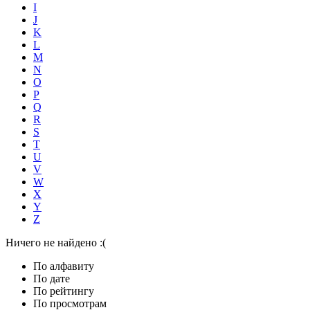
I
J
K
L
M
N
O
P
Q
R
S
T
U
V
W
X
Y
Z
Ничего не найдено :(
По алфавиту
По дате
По рейтингу
По просмотрам