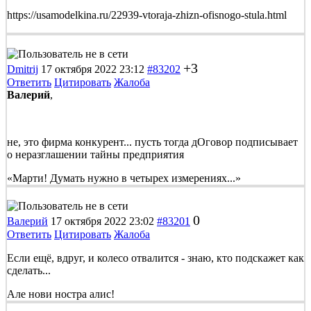
https://usamodelkina.ru/22939-vtoraja-zhizn-ofisnogo-stula.html
+3
Dmitrij
17 октября 2022 23:12
#83202
Ответить
Цитировать
Жалоба
Валерий
,
не, это фирма конкурент... пусть тогда дОговор подписывает
о неразглашении тайны предприятия
«Марти! Думать нужно в четырех измерениях...»
0
Валерий
17 октября 2022 23:02
#83201
Ответить
Цитировать
Жалоба
Если ещё, вдруг, и колесо отвалится - знаю, кто подскажет как
сделать...
Але нови ностра алис!