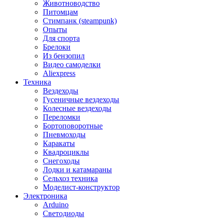
Животноводство
Питомцам
Стимпанк (steampunk)
Опыты
Для спорта
Брелоки
Из бензопил
Видео самоделки
Aliexpress
Техника
Вездеходы
Гусеничные вездеходы
Колесные вездеходы
Переломки
Бортоповоротные
Пневмоходы
Каракаты
Квадроциклы
Снегоходы
Лодки и катамараны
Сельхоз техника
Моделист-конструктор
Электроника
Arduino
Светодиоды