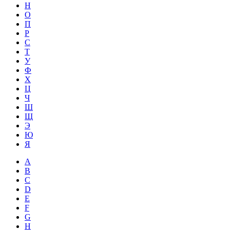
Н
О
П
Р
С
Т
У
Ф
Х
Ц
Ч
Ш
Щ
Э
Ю
Я
A
B
C
D
E
F
G
H