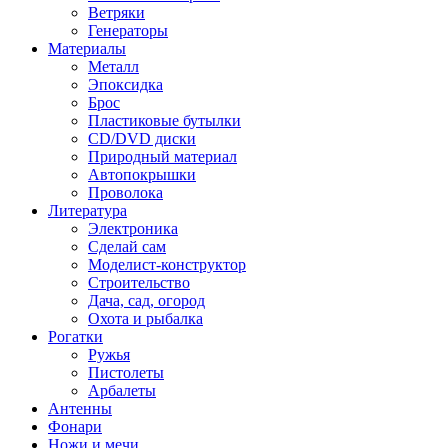
Ветряки
Генераторы
Материалы
Металл
Эпоксидка
Брос
Пластиковые бутылки
CD/DVD диски
Природный материал
Автопокрышки
Проволока
Литература
Электроника
Сделай сам
Моделист-конструктор
Строительство
Дача, сад, огород
Охота и рыбалка
Рогатки
Ружья
Пистолеты
Арбалеты
Антенны
Фонари
Ножи и мечи