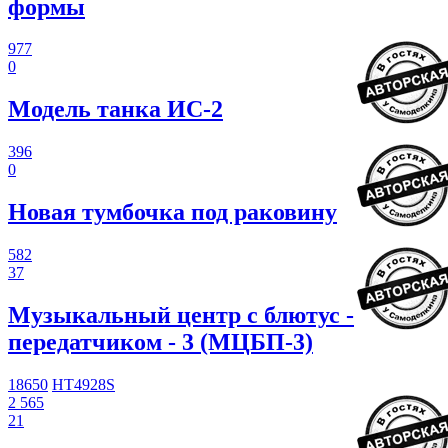
формы
977
0
Модель танка ИС-2
396
0
Новая тумбочка под раковину
582
37
Музыкальный центр с блютус -
передатчиком - 3 (МЦБП-3)
18650
HT4928S
2 565
21