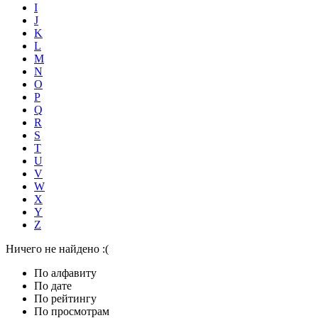
I
J
K
L
M
N
O
P
Q
R
S
T
U
V
W
X
Y
Z
Ничего не найдено :(
По алфавиту
По дате
По рейтингу
По просмотрам