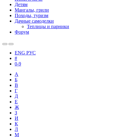
Детям
Мангалы, грили
Походы, туризм
Дачные самоделки
Теплицы и парники
Форум
ENG
РУС
#
0-9
А
Б
В
Г
Д
Е
Ж
З
И
К
Л
М