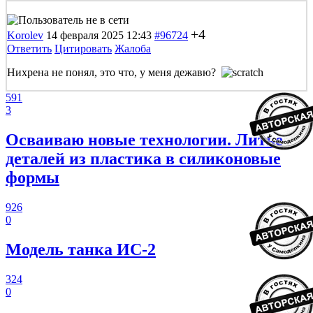
+4
Korolev
14 февраля 2025 12:43
#96724
Ответить
Цитировать
Жалоба
Нихрена не понял, это что, у меня дежавю?
591
3
Осваиваю новые технологии. Литье
деталей из пластика в силиконовые
формы
926
0
Модель танка ИС-2
324
0