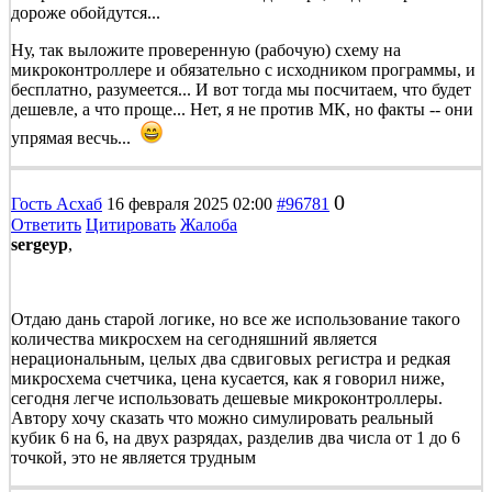
дороже обойдутся...
Ну, так выложите проверенную (рабочую) схему на
микроконтроллере и обязательно с исходником программы, и
бесплатно, разумеется... И вот тогда мы посчитаем, что будет
дешевле, а что проще... Нет, я не против МК, но факты -- они
упрямая весчь...
0
Гость Асхаб
16 февраля 2025 02:00
#96781
Ответить
Цитировать
Жалоба
sergeyp
,
Отдаю дань старой логике, но все же использование такого
количества микросхем на сегодняшний является
нерациональным, целых два сдвиговых регистра и редкая
микросхема счетчика, цена кусается, как я говорил ниже,
сегодня легче использовать дешевые микроконтроллеры.
Автору хочу сказать что можно симулировать реальный
кубик 6 на 6, на двух разрядах, разделив два числа от 1 до 6
точкой, это не является трудным