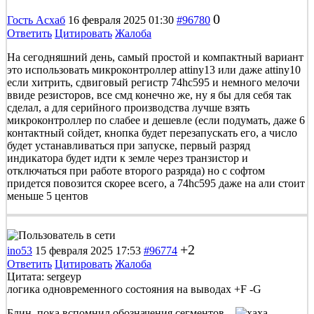
0
Гость Асхаб
16 февраля 2025 01:30
#96780
Ответить
Цитировать
Жалоба
На сегодняшний день, самый простой и компактный вариант
это использовать микроконтроллер attiny13 или даже attiny10
если хитрить, сдвиговый регистр 74hc595 и немного мелочи
ввиде резисторов, все смд конечно же, ну я бы для себя так
сделал, а для серийного производства лучше взять
микроконтроллер по слабее и дешевле (если подумать, даже 6
контактный сойдет, кнопка будет перезапускать его, а число
будет устанавливаться при запуске, первый разряд
индикатора будет идти к земле через транзистор и
отключаться при работе второго разряда) но с софтом
придется повозится скорее всего, а 74hc595 даже на али стоит
меньше 5 центов
+2
ino53
15 февраля 2025 17:53
#96774
Ответить
Цитировать
Жалоба
Цитата: sergeyp
логика одновременного состояния на выводах +F -G
Блин, пока вспомнил обозначения сегментов...