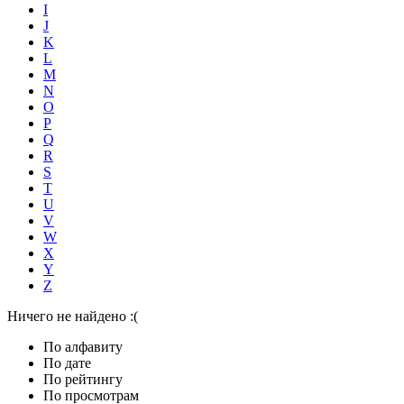
I
J
K
L
M
N
O
P
Q
R
S
T
U
V
W
X
Y
Z
Ничего не найдено :(
По алфавиту
По дате
По рейтингу
По просмотрам