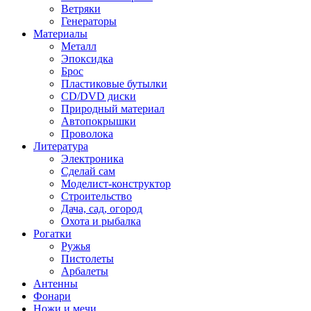
Ветряки
Генераторы
Материалы
Металл
Эпоксидка
Брос
Пластиковые бутылки
CD/DVD диски
Природный материал
Автопокрышки
Проволока
Литература
Электроника
Сделай сам
Моделист-конструктор
Строительство
Дача, сад, огород
Охота и рыбалка
Рогатки
Ружья
Пистолеты
Арбалеты
Антенны
Фонари
Ножи и мечи