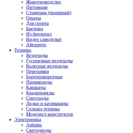
Животноводство
Питомцам
Стимпанк (steampunk)
Опыты
Для спорта
Брелоки
Из бензопил
Видео самоделки
Aliexpress
Техника
Вездеходы
Гусеничные вездеходы
Колесные вездеходы
Переломки
Бортоповоротные
Пневмоходы
Каракаты
Квадроциклы
Снегоходы
Лодки и катамараны
Сельхоз техника
Моделист-конструктор
Электроника
Arduino
Светодиоды