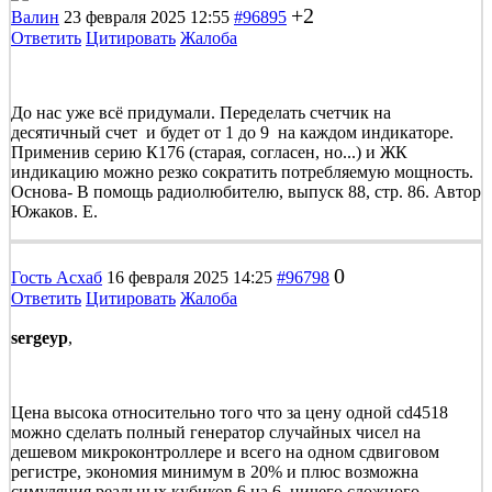
+2
Валин
23 февраля 2025 12:55
#96895
Ответить
Цитировать
Жалоба
До нас уже всё придумали. Переделать счетчик на
десятичный счет и будет от 1 до 9 на каждом индикаторе.
Применив серию К176 (старая, согласен, но...) и ЖК
индикацию можно резко сократить потребляемую мощность.
Основа- В помощь радиолюбителю, выпуск 88, стр. 86. Автор
Южаков. Е.
0
Гость Асхаб
16 февраля 2025 14:25
#96798
Ответить
Цитировать
Жалоба
sergeyp
,
Цена высока относительно того что за цену одной cd4518
можно сделать полный генератор случайных чисел на
дешевом микроконтроллере и всего на одном сдвиговом
регистре, экономия минимум в 20% и плюс возможна
симуляция реальных кубиков 6 на 6, ничего сложного