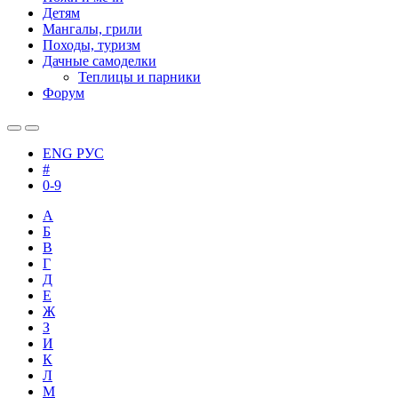
Детям
Мангалы, грили
Походы, туризм
Дачные самоделки
Теплицы и парники
Форум
ENG
РУС
#
0-9
А
Б
В
Г
Д
Е
Ж
З
И
К
Л
М