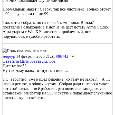
счётчик показывает случайное число --
Нормальный макет ! Сверху так все чистенько. Только отсчет
с 00, а в условии с 1 до 99
Тож хотел собрать, но на новый комп новая Винда7
поставлена с выходом в Инет. И не дает встать Atmel Studio.
А на старом с Win XP винчестер проблемный, все
порушилось, неудобно работать.
+4
sergeyp
14 февраля 2025 21:51
#96742
Ответить
Цитировать
Жалоба
Цитата: ino53
Ну так кому надо, тот пусть и ищет...
Т.С. вероятно, уже нашёл решение, но тему не закрыл... А ТЗ
неконкретное, в общих чертах.. Собрал ради интереса макет
вот этой схемы -- всё работает, разгоняется и замедляется с
остановкой генератор на 555 и счётчик показывает случайное
число -- скучно всё это...