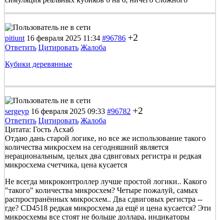
+2
pitiunt
16 февраля 2025 11:34
#96786
Ответить
Цитировать
Жалоба
Кубики деревянные
+2
sergeyp
16 февраля 2025 09:33
#96782
Ответить
Цитировать
Жалоба
Цитата: Гость Асхаб
Отдаю дань старой логике, но все же использование такого
количества микросхем на сегодняшний является
нерациональным, целых два сдвиговых регистра и редкая
микросхема счетчика, цена кусается
Не всегда микроконтроллер лучше простой логики.. Какого
"такого" количества микросхем? Четыре пожалуй, самых
распространённых микросхем.. Два сдвиговых регистра --
где? CD4518 редкая микросхема да ещё и цена кусается? Эти
микросхемы все стоят не больше доллара, индикаторы