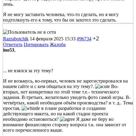
лень.
Я не могу заставить человека, что-то сделать, но я могу
подтолкнуть его к тому, что бы он захотел это сделать.
+2
Razrabotchik
14 февраля 2025 15:33
#96734
Ответить
Цитировать
Жалоба
ino53
,
... не взялся за эту тему?
И не возьмусь, во-первых, человек не зарегистрировался на
нашем сайте и с кем общаться на эту тему?.
Во-
вторых, нет конкретики по этой теме т.е.- технического
задания. В-третьих, желательно увидеть фото самой игры. В-
четвёртых, какой необходим объём производства? и т. д.. Тема
простая,
в плане разработки и создании
действующего макета, но на какой стадии проекта
необходимо остановиться?
Я даже не беру во
внимание финансовую сторону вопроса т.к. она зависит от
всего перечисленного выше.