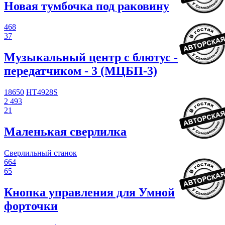
Новая тумбочка под раковину
468
37
Музыкальный центр с блютус -
передатчиком - 3 (МЦБП-3)
18650
HT4928S
2 493
21
Маленькая сверлилка
Сверлильный станок
664
65
Кнопка управления для Умной
форточки