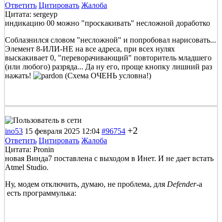
Ответить
Цитировать
Жалоба
Цитата: sergeyp
индикацию 00 можно "проскакивать" несложной доработко
Соблазнился словом "несложной" и попробовал нарисовать...
Элемент 8-ИЛИ-НЕ на все адреса, при всех нулях
выскакивает 0, "переворачивающий" повторитель младшего
(или любого) разряда... Да ну его, проще кнопку лишний раз
нажать!
(Схема ОЧЕНЬ условна!)
+2
ino53
15 февраля 2025 12:04
#96754
Ответить
Цитировать
Жалоба
Цитата: Pronin
новая Винда7 поставлена с выходом в Инет. И не дает встать
Atmel Studio.
Ну, модем отключить, думаю, не проблема, для
Defender-
а
есть программулька: