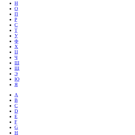
Н
О
П
Р
С
Т
У
Ф
Х
Ц
Ч
Ш
Щ
Э
Ю
Я
A
B
C
D
E
F
G
H