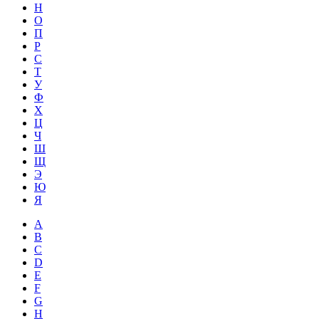
Н
О
П
Р
С
Т
У
Ф
Х
Ц
Ч
Ш
Щ
Э
Ю
Я
A
B
C
D
E
F
G
H