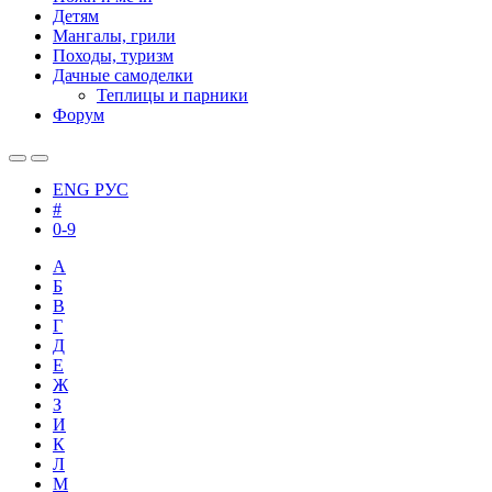
Детям
Мангалы, грили
Походы, туризм
Дачные самоделки
Теплицы и парники
Форум
ENG
РУС
#
0-9
А
Б
В
Г
Д
Е
Ж
З
И
К
Л
М