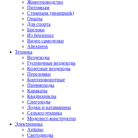
Животноводство
Питомцам
Стимпанк (steampunk)
Опыты
Для спорта
Брелоки
Из бензопил
Видео самоделки
Aliexpress
Техника
Вездеходы
Гусеничные вездеходы
Колесные вездеходы
Переломки
Бортоповоротные
Пневмоходы
Каракаты
Квадроциклы
Снегоходы
Лодки и катамараны
Сельхоз техника
Моделист-конструктор
Электроника
Arduino
Светодиоды