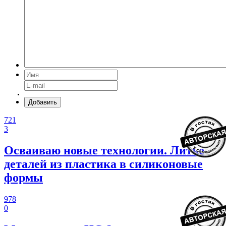
Добавить
721
3
Осваиваю новые технологии. Литье
деталей из пластика в силиконовые
формы
978
0