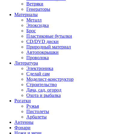
Ветряки
Генераторы
Материалы
Металл
Эпоксидка
Брос
Пластиковые бутылки
CD/DVD диски
Природный материал
Автопокрышки
Проволока
Литература
Электроника
Сделай сам
Моделист-конструктор
Строительство
Дача, сад, огород
Охота и рыбалка
Рогатки
Ружья
Пистолеты
Арбалеты
Антенны
Фонари
Ножи и мечи