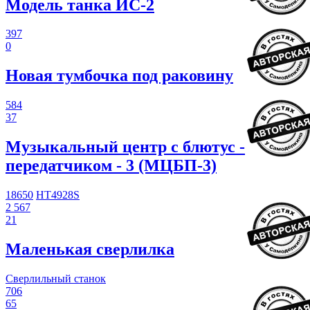
Модель танка ИС-2
397
0
Новая тумбочка под раковину
584
37
Музыкальный центр с блютус -
передатчиком - 3 (МЦБП-3)
18650
HT4928S
2 567
21
Маленькая сверлилка
Сверлильный станок
706
65