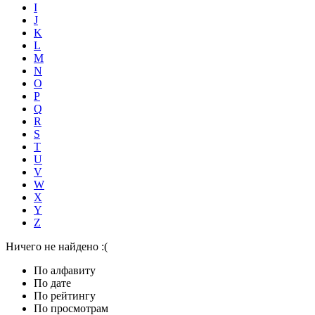
I
J
K
L
M
N
O
P
Q
R
S
T
U
V
W
X
Y
Z
Ничего не найдено :(
По алфавиту
По дате
По рейтингу
По просмотрам