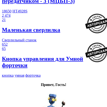
передатчиком - 3 (МЦБП-3)
18650
HT4928S
2 474
21
Маленькая сверлилка
Сверлильный станок
652
65
Кнопка управления для Умной
форточки
кнопка
умная
форточка
Привет, Гость!