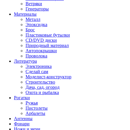
Ветряки
Генераторы
Материалы
Металл
Эпоксидка
Брос
Пластиковые бутылки
CD/DVD диски
Природный материал
Автопокрышки
Проволока
Литература
Электроника
Сделай сам
Моделист-конструктор
Строительство
Дача, сад, огород
Охота и рыбалка
Рогатки
Ружья
Пистолеты
Арбалеты
Антенны
Фонари
Ножи и мечи