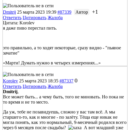
+1
Dmitrij
25 марта 2023 19:39
#87339
Автор
Ответить
Цитировать
Жалоба
Цитата: Korolev
я даже пиво перестал пить.
это правильно, а то ходят некоторые, сразу видно - "пьяное
зачатие"
«Марти! Думать нужно в четырех измерениях...»
0
Korolev
25 марта 2023 18:35
#87337
Ответить
Цитировать
Жалоба
Dmitrij
,
Все может быть... а чему быть, того не миновать. Но пока не
то время и не то место.
Да уж, тебе не позавидуешь, сложно у вас там всё. А мы
старшего-то, как и многие - по залёту. Тёща еще никак не
могла понять, как это нормальный, 9-месячный родился всего
через 6 месяцев после свадьбы?
А вот младший уже