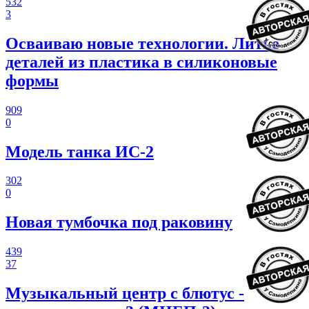
532
3
Осваиваю новые технологии. Литье
деталей из пластика в силиконовые
формы
909
0
Модель танка ИС-2
302
0
Новая тумбочка под раковину
439
37
Музыкальный центр с блютус -