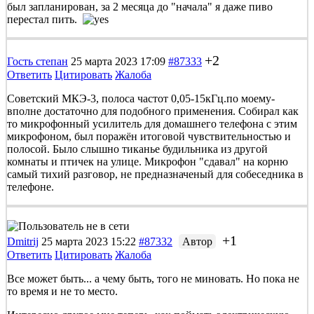
был запланирован, за 2 месяца до "начала" я даже пиво
перестал пить.
+2
Гость степан
25 марта 2023 17:09
#87333
Ответить
Цитировать
Жалоба
Советский МКЭ-3, полоса частот 0,05-15кГц.по моему-
вполне достаточно для подобного применения. Собирал как
то микрофонный усилитель для домашнего телефона с этим
микрофоном, был поражён итоговой чувствительностью и
полосой. Было слышно тиканье будильника из другой
комнаты и птичек на улице. Микрофон "сдавал" на корню
самый тихий разговор, не предназначеный для собеседника в
телефоне.
+1
Dmitrij
25 марта 2023 15:22
#87332
Автор
Ответить
Цитировать
Жалоба
Все может быть... а чему быть, того не миновать. Но пока не
то время и не то место.