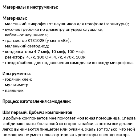
Материалы и инструменты:
Материалы:
- маленький микрофон от наушников для телефона (гарнитуры);
- кусочек трубочки по диаметру штуцера слушалки;
- кабель от наушников;
- транзистор КТ3102Е (у меня «В»);
- маленький светодиод;
- конденсаторы 4.7 мкф, 10 мкф, 100 мкф;
- резисторы 4.7к, 100 Ом, 4.7к, 470к, 100к;
- гнездо/кабель для подключения самоделки ко входу микрофона.
Инструменты:
- горячий клей;
- мультиметр;
- паяльник.
Процесс изготовления самоделки:
Шаг первый. Добыча компонентов
В добыче компонентов мне помогает моя юная помощница. Сперва
я обдираю платы болгаркой со стороны пайки, а потом все детали
легко вынимаются пинцетом или руками. Жаль вот только, что мой
помощник не умеет пока сортировать резисторы и конденсаторы