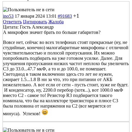
+1
ino53
17 января 2024 13:01
#91683
Ответить
Цитировать
Жалоба
Цитата: Гость Александр
А микрофон значит брать по больше габаритов?
Вовсе нет, сейчас во всех телефонах стоят прекрасные (ну, не
студийные, конечно) малогабаритные микрофоны с отличной
чувствительностью и полосой пропускания. Их можно
попробовать подбирать на уже готовом усилке. Далее. Для
улучшения пропускания низких частот неплохо бы увеличить
С3 до 33.0...47.7 мкФ, а то и до 100.0, не помешает.
Светодиод в таком включении здесь сто лет не нужен,
сжирает 1.5...1.8 В ни за что, это при питании от АКБ
нежелательно. А вот если от сети - пусть стоит, хуже не будет.
И конденсатор, ну, 2200.0 перебор (хотя...), вот 1000.0 мкФ
вместо С2 - самое то! Резистор R3 подбирается такого
номинала, что бы на коллекторе транзистора и плюсе С3
была половина от напряжения на С2 (все меряется от
минуса). Успехов!