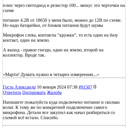
плюс через светодиод и резистор 100... минус это черточки на
схеме
питание 4.2В от 18650 у меня было, можно до 12В по схеме.
Но надо батарейки, от блоков питания будут шумы
Микрофон слева, контакты "кружки", то есть один на базу
контакт, один на землю.
А выход - правое гнездо, один на землю, второй на
коллектор. Вроде так.
«Марти! Думать нужно в четырех измерениях...»
0
Гость Александр
10 января 2024 07:38
#91507
Ответить
Цитировать
Жалоба
Напишите пожалуйста куда подключено питание и сколько
вольт. К тому же по конкретней подключение самого
микрофона. Детали все закупил как начал разбираться со
схемой всё встало. Спасибо.