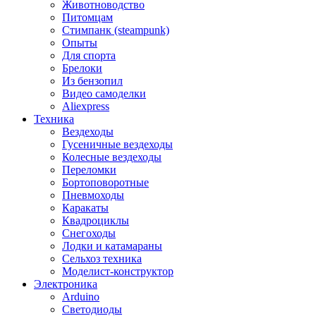
Животноводство
Питомцам
Стимпанк (steampunk)
Опыты
Для спорта
Брелоки
Из бензопил
Видео самоделки
Aliexpress
Техника
Вездеходы
Гусеничные вездеходы
Колесные вездеходы
Переломки
Бортоповоротные
Пневмоходы
Каракаты
Квадроциклы
Снегоходы
Лодки и катамараны
Сельхоз техника
Моделист-конструктор
Электроника
Arduino
Светодиоды