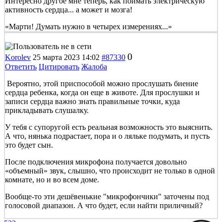
Интересно другое мне теперь, как поймать электрическую
активность сердца... а может и мозга!
«Марти! Думать нужно в четырех измерениях...»
0
Korolev
25 марта 2023 14:02
#87330
Ответить
Цитировать
Жалоба
Вероятно, этой приспособой можно прослушать биение
сердца ребенка, когда он еще в животе. Для прослушки и
записи сердца важно знать правильные точки, куда
прикладывать слушалку.
У тебя с супоругой есть реальная возможность это выяснить.
А что, нянька подрастает, пора и о ляльке подумать, и пусть
это будет сын.
После подключения микрофона получается довольно
«объемный» звук, слышно, что происходит не только в одной
комнате, но и во всем доме.
Вообще-то эти дешёвенькие "микрофончики" заточены под
голосовой диапазон. А что будет, если найти приличный?