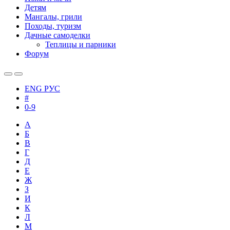
Детям
Мангалы, грили
Походы, туризм
Дачные самоделки
Теплицы и парники
Форум
ENG
РУС
#
0-9
А
Б
В
Г
Д
Е
Ж
З
И
К
Л
М