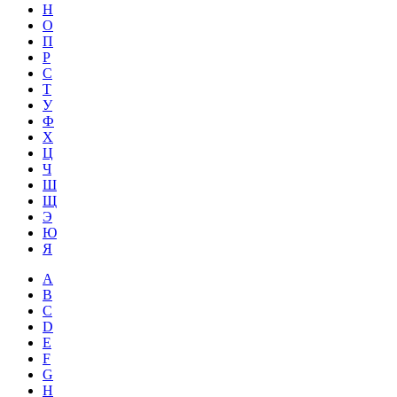
Н
О
П
Р
С
Т
У
Ф
Х
Ц
Ч
Ш
Щ
Э
Ю
Я
A
B
C
D
E
F
G
H