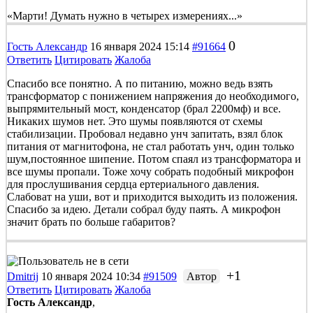
«Марти! Думать нужно в четырех измерениях...»
0
Гость Александр
16 января 2024 15:14
#91664
Ответить
Цитировать
Жалоба
Спасибо все понятно. А по питанию, можно ведь взять
трансформатор с понижением напряжения до необходимого,
выпрямительный мост, конденсатор (брал 2200мф) и все.
Никаких шумов нет. Это шумы появляются от схемы
стабилизации. Пробовал недавно унч запитать, взял блок
питания от магнитофона, не стал работать унч, один только
шум,постоянное шипение. Потом спаял из трансформатора и
все шумы пропали. Тоже хочу собрать подобный микрофон
для прослушивания сердца ертериального давления.
Слабоват на уши, вот и приходится выходить из положения.
Спасибо за идею. Детали собрал буду паять. А микрофон
значит брать по больше габаритов?
+1
Dmitrij
10 января 2024 10:34
#91509
Автор
Ответить
Цитировать
Жалоба
Гость Александр
,