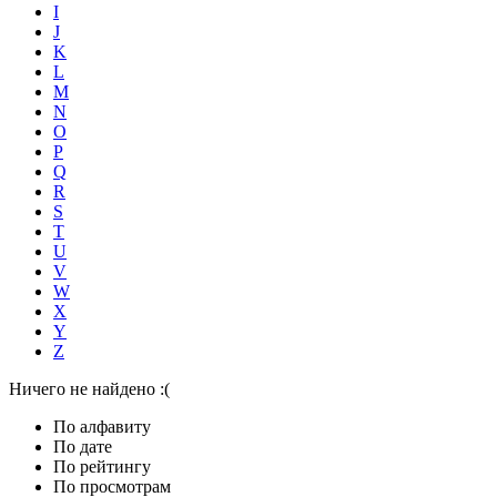
I
J
K
L
M
N
O
P
Q
R
S
T
U
V
W
X
Y
Z
Ничего не найдено :(
По алфавиту
По дате
По рейтингу
По просмотрам