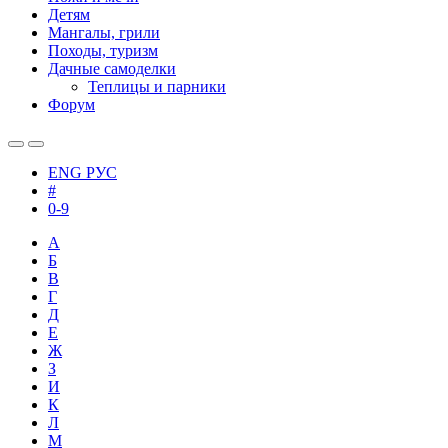
Детям
Мангалы, грили
Походы, туризм
Дачные самоделки
Теплицы и парники
Форум
ENG
РУС
#
0-9
А
Б
В
Г
Д
Е
Ж
З
И
К
Л
М