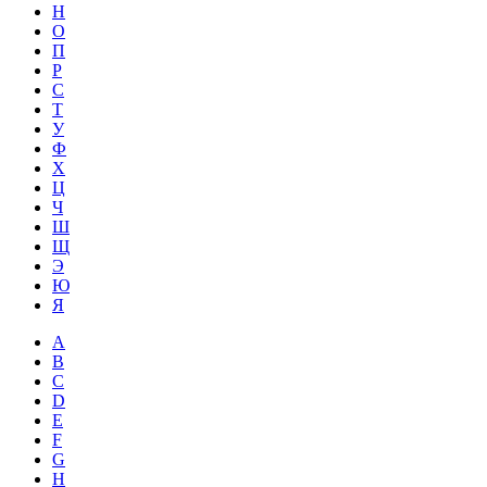
Н
О
П
Р
С
Т
У
Ф
Х
Ц
Ч
Ш
Щ
Э
Ю
Я
A
B
C
D
E
F
G
H