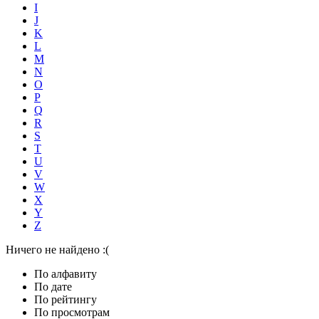
I
J
K
L
M
N
O
P
Q
R
S
T
U
V
W
X
Y
Z
Ничего не найдено :(
По алфавиту
По дате
По рейтингу
По просмотрам