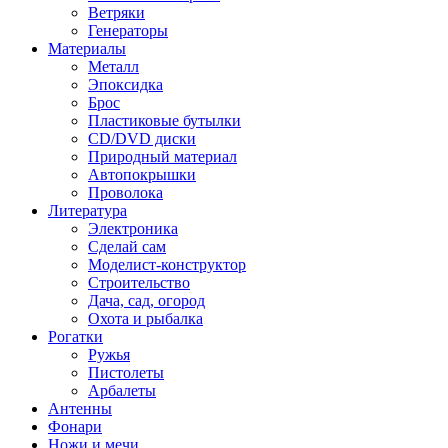
Ветряки
Генераторы
Материалы
Металл
Эпоксидка
Брос
Пластиковые бутылки
CD/DVD диски
Природный материал
Автопокрышки
Проволока
Литература
Электроника
Сделай сам
Моделист-конструктор
Строительство
Дача, сад, огород
Охота и рыбалка
Рогатки
Ружья
Пистолеты
Арбалеты
Антенны
Фонари
Ножи и мечи