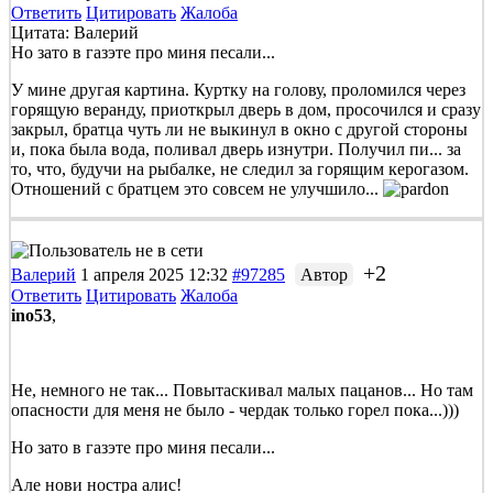
Ответить
Цитировать
Жалоба
Цитата: Валерий
Но зато в газэте про миня песали...
У мине другая картина. Куртку на голову, проломился через
горящую веранду, приоткрыл дверь в дом, просочился и сразу
закрыл, братца чуть ли не выкинул в окно с другой стороны
и, пока была вода, поливал дверь изнутри. Получил пи... за
то, что, будучи на рыбалке, не следил за горящим керогазом.
Отношений с братцем это совсем не улучшило...
+2
Валерий
1 апреля 2025 12:32
#97285
Автор
Ответить
Цитировать
Жалоба
ino53
,
Не, немного не так... Повытаскивал малых пацанов... Но там
опасности для меня не было - чердак только горел пока...)))
Но зато в газэте про миня песали...
Але нови ностра алис!