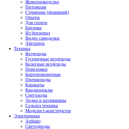
Животноводство
Питомцам
Стимпанк (steampunk)
Опыты
Для спорта
Брелоки
Из бензопил
Видео самоделки
Aliexpress
Техника
Вездеходы
Гусеничные вездеходы
Колесные вездеходы
Переломки
Бортоповоротные
Пневмоходы
Каракаты
Квадроциклы
Снегоходы
Лодки и катамараны
Сельхоз техника
Моделист-конструктор
Электроника
Arduino
Светодиоды