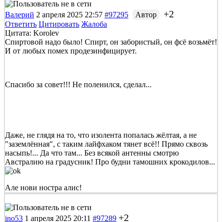
+2
Валерий
2 апреля 2025 22:57
#97295
Автор
Ответить
Цитировать
Жалоба
Цитата: Korolev
Спиртовой надо было! Спирт, он забористый, он фсё возьмёт!
И от любых помех продезинфицирует.
Спасибо за совет!!! Не поленился, сделал...
Даже, не глядя на то, что изолента попалась жёлтая, а не
"заземлённая", с таким лайфхаком тянет всё!! Прямо сквозь
насыпь!... Да что там... Без всякой антенны смотрю
Австралию на градусник! Про будни тамошних крокодилов...
Але нови ностра алис!
+2
ino53
1 апреля 2025 20:11
#97289