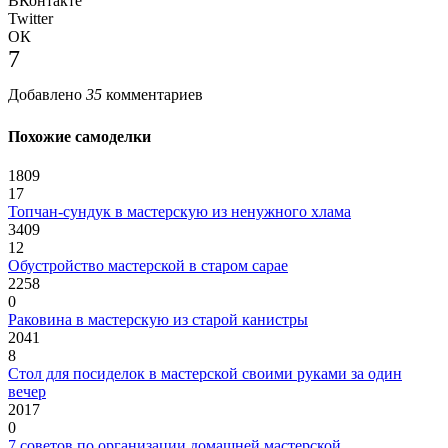
ВКонтакте
Twitter
ОК
7
Добавлено
35
комментариев
Похожие самоделки
1809
17
Топчан-сундук в мастерскую из ненужного хлама
3409
12
Обустройство мастерской в старом сарае
2258
0
Раковина в мастерскую из старой канистры
2041
8
Стол для посиделок в мастерской своими руками за один
вечер
2017
0
7 советов по организации домашней мастерской