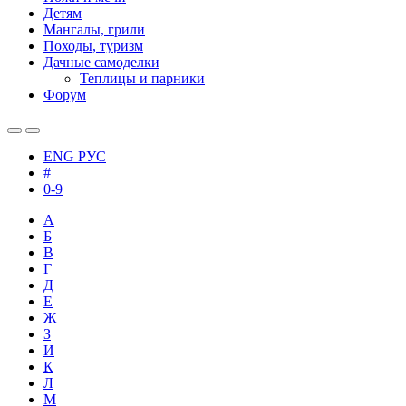
Детям
Мангалы, грили
Походы, туризм
Дачные самоделки
Теплицы и парники
Форум
ENG
РУС
#
0-9
А
Б
В
Г
Д
Е
Ж
З
И
К
Л
М