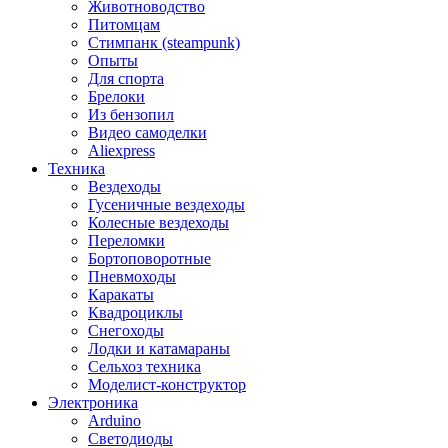
Животноводство
Питомцам
Стимпанк (steampunk)
Опыты
Для спорта
Брелоки
Из бензопил
Видео самоделки
Aliexpress
Техника
Вездеходы
Гусеничные вездеходы
Колесные вездеходы
Переломки
Бортоповоротные
Пневмоходы
Каракаты
Квадроциклы
Снегоходы
Лодки и катамараны
Сельхоз техника
Моделист-конструктор
Электроника
Arduino
Светодиоды