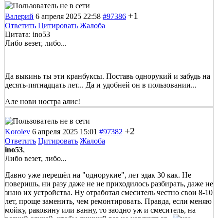
+1
Валерий
6 апреля 2025 22:58
#97386
Ответить
Цитировать
Жалоба
Цитата: ino53
Либо везет, либо...
Да выкинь ты эти кранбуксы. Поставь однорукий и забудь на
десять-пятнадцать лет... Да и удобней он в пользовании...
Але нови ностра алис!
+2
Korolev
6 апреля 2025 15:01
#97382
Ответить
Цитировать
Жалоба
ino53
,
Либо везет, либо...
Давно уже перешёл на "однорукие", лет эдак 30 как. Не
поверишь, ни разу даже не не приходилось разбирать, даже не
знаю их устройства. Ну отработал смеситель честно свои 8-10
лет, проще заменить, чем ремонтировать. Правда, если меняю
мойку, раковину или ванну, то заодно уж и смеситель, на