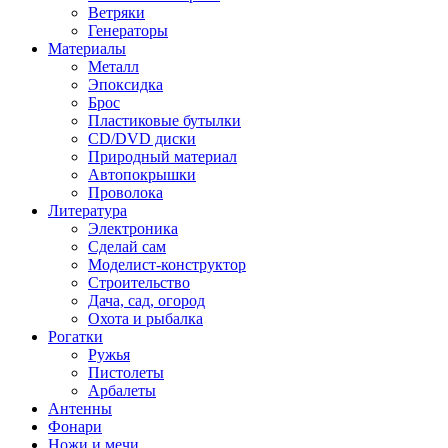
Ветряки
Генераторы
Материалы
Металл
Эпоксидка
Брос
Пластиковые бутылки
CD/DVD диски
Природный материал
Автопокрышки
Проволока
Литература
Электроника
Сделай сам
Моделист-конструктор
Строительство
Дача, сад, огород
Охота и рыбалка
Рогатки
Ружья
Пистолеты
Арбалеты
Антенны
Фонари
Ножи и мечи