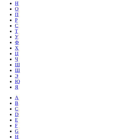
Н
О
П
Р
С
Т
У
Ф
Х
Ц
Ч
Ш
Щ
Э
Ю
Я
A
B
C
D
E
F
G
H