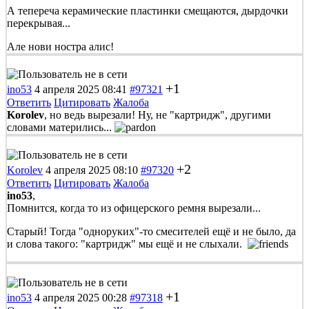
А тепереча керамические пластинки смещаются, дырдочки
перекрывая...
Але нови ностра алис!
+1
ino53
4 апреля 2025 08:41
#97321
Ответить
Цитировать
Жалоба
Korolev
, но ведь вырезали! Ну, не "картридж", другими
словами матерились...
+2
Korolev
4 апреля 2025 08:10
#97320
Ответить
Цитировать
Жалоба
ino53
,
Помнится, когда то из офицерского ремня вырезали...
Старый! Тогда "одноруких"-то смесителей ещё и не было, да
и слова такого: "картридж" мы ещё и не слыхали.
+1
ino53
4 апреля 2025 00:28
#97318