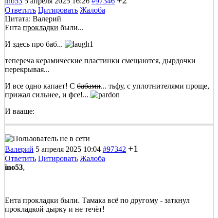
ino53
5 апреля 2025 16:26
#97346
Ответить
Цитировать
Жалоба
Цитата: Валерий
Ента
прокладки
были...
И здесь про баб...
тепереча керамические пластинки смещаются, дырдочки
перекрывая...
И все одно капает! С
бабами
... тьфу, с уплотнителями проще,
прижал сильнее, и фсе!...
И вааще:
+1
Валерий
5 апреля 2025 10:04
#97342
Ответить
Цитировать
Жалоба
ino53
,
Ента прокладки были. Тамака всё по другому - заткнул
прокладкой дырку и не течёт!