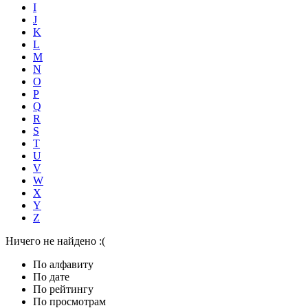
I
J
K
L
M
N
O
P
Q
R
S
T
U
V
W
X
Y
Z
Ничего не найдено :(
По алфавиту
По дате
По рейтингу
По просмотрам