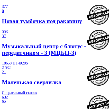
377
0
Новая тумбочка под раковину
553
37
Музыкальный центр с блютус -
передатчиком - 3 (МЦБП-3)
18650
HT4928S
2 532
21
Маленькая сверлилка
Сверлильный станок
692
65